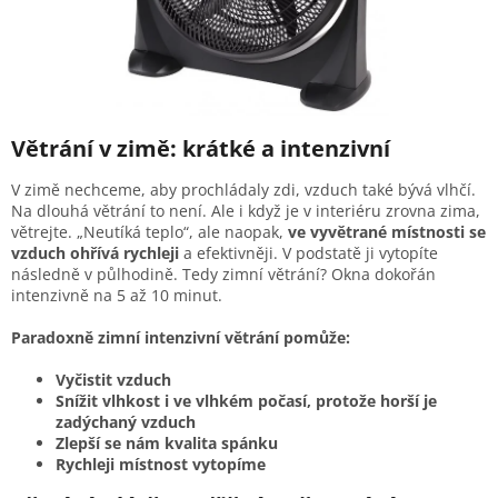
Větrání v zimě: krátké a intenzivní
V zimě nechceme, aby prochládaly zdi, vzduch také bývá vlhčí.
Na dlouhá větrání to není. Ale i když je v interiéru zrovna zima,
větrejte. „Neutíká teplo“, ale naopak,
ve vyvětrané místnosti se
vzduch ohřívá rychleji
a efektivněji. V podstatě ji vytopíte
následně v půlhodině. Tedy zimní větrání? Okna dokořán
intenzivně na 5 až 10 minut.
Paradoxně zimní intenzivní větrání pomůže:
Vyčistit vzduch
Snížit vlhkost i ve vlhkém počasí, protože horší je
zadýchaný vzduch
Zlepší se nám kvalita spánku
Rychleji místnost vytopíme