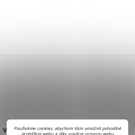
Používáme cookies, abychom Vám umožnili pohodlné
Větrání záleží i na tom, co doma děláte
prohlížení webu a díky analýze provozu webu