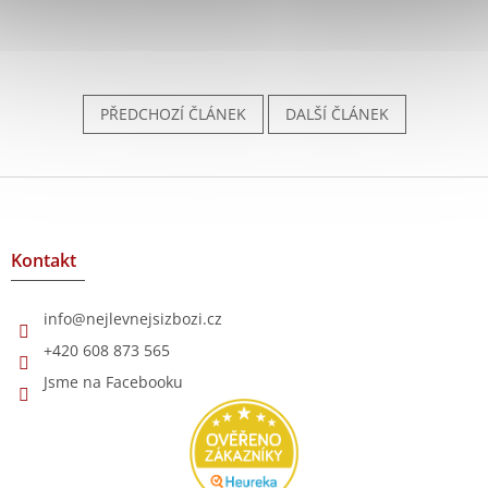
PŘEDCHOZÍ ČLÁNEK
DALŠÍ ČLÁNEK
Z
á
p
a
Kontakt
t
í
info
@
nejlevnejsizbozi.cz
+420 608 873 565
Jsme na Facebooku