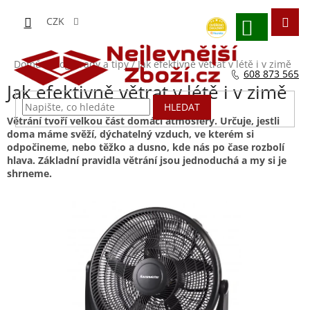
Přejít
na
CZK
obsah
NÁKUPNÍ
KOŠÍK
Domů
/
Blog - rady a tipy
/
Jak efektivně větrat v létě i v zimě
608 873 565
Jak efektivně větrat v létě i v zimě
HLEDAT
Větrání tvoří velkou část domácí atmosféry. Určuje, jestli
doma máme svěží, dýchatelný vzduch, ve kterém si
odpočineme, nebo těžko a dusno, kde nás po čase rozbolí
hlava. Základní pravidla větrání jsou jednoduchá a my si je
shrneme.