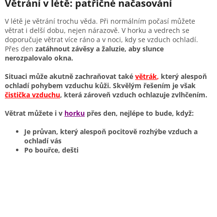
Větrání v létě: patřičné načasování
V létě je větrání trochu věda. Při normálním počasí můžete
větrat i delší dobu, nejen nárazově. V horku a vedrech se
doporučuje větrat více ráno a v noci, kdy se vzduch ochladí.
Přes den
zatáhnout závěsy a žaluzie, aby slunce
nerozpalovalo okna.
Situaci může akutně zachraňovat také
větrák
,
který alespoň
ochladí pohybem vzduchu kůži. Skvělým řešením je však
čistička vzduchu
, která zároveň vzduch ochlazuje zvlhčením.
Větrat můžete i v
horku
přes den, nejlépe to bude, když:
Je průvan, který alespoň pocitově rozhýbe vzduch a
ochladí vás
Po bouřce, dešti