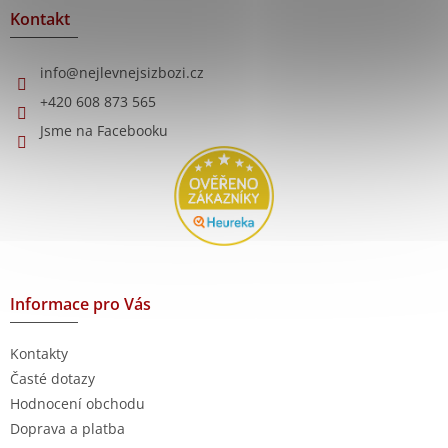
a
Kontakt
t
í
info
@
nejlevnejsizbozi.cz
+420 608 873 565
Jsme na Facebooku
Informace pro Vás
Kontakty
Časté dotazy
Hodnocení obchodu
Doprava a platba