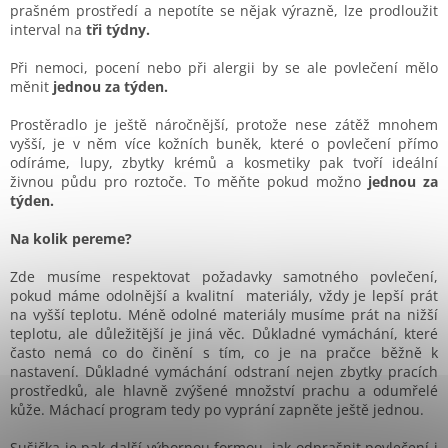
prašném prostředí a nepotíte se nějak výrazně, lze prodloužit
interval na
tři týdny.
Při nemoci, pocení nebo při alergii by se ale povlečení mělo
měnit
jednou za týden.
Prostěradlo je ještě náročnější, protože nese zátěž mnohem
vyšší, je v něm více kožních buněk, které o povlečení přímo
odíráme, lupy, zbytky krémů a kosmetiky pak tvoří ideální
živnou půdu pro roztoče. To měňte pokud možno
jednou za
týden.
Na kolik pereme?
Zde musíme respektovat požadavky samotného povlečení,
pokud máme odolnější a kvalitní materiály, vždy je lepší prát
na vyšší teplotu. Méně odolné materiály musíme prát na nižší
teplotu, ale důležitější je jiná věc. Důkladné vymáchání, které
často nemá co do činění s tím, co je na pračce běžně k
nastavení. Důkladné vymáchání odstraní nejen zbytky pracích
prostředků, ale hlavně zvýšené množství prachu a odumřelé
kůže. Máchací program tedy po vyprání zapněte ještě jednou.
Sušička je pak další výbornou formou, jak odprašnit povlečení i