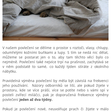
V našem povlečení se dělíme o prostor s roztoči, vlasy, chlupy,
odumřelými kožními buňkami a lupy. S tím se nedá nic dělat,
můžeme se postarat jen o to, aby tam těchto věcí bylo co
nejméně. Povlečení také nejvíce trpí na prašnost, zachytává se
v něm podstatě to samé, co každý týden stíráte z okolního
nábytku.
Pravidelná výměna povlečení by měla být závislá na frekvenci
jeho používání. Názory odborníků se liší, ale pokud žijete v
prostoru, kde se více práší, více se potíte nebo s vámi spí v
posteli zvířecí miláčci, pak je doporučená frekvence výměny
povlečení
jeden až dva týdny.
Pokud je povlečení nové, neuvolňuje prach či žijete v málo