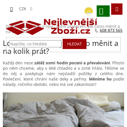
Přejít
na
CZK
obsah
NÁKUPNÍ
KOŠÍK
Domů
/
Blog - rady a tipy
/
Ložní povlečení, jak často měnit a
608 873 565
na kolik prát?
Ložní povlečení, jak často měnit a
HLEDAT
na kolik prát?
Každý den nese
zátěž osmi hodin pocení a převalování
. Přesto
po něm chceme, aby v létě chladilo a v zimě hřálo. Těšíme se
do něj a poskytuje nám nejsladší požitky z celého dne.
Povlečení, které chrání naše deky a peřiny.
Měníme ho
podle
nálady, ročního období, nebo má své zákonitosti?