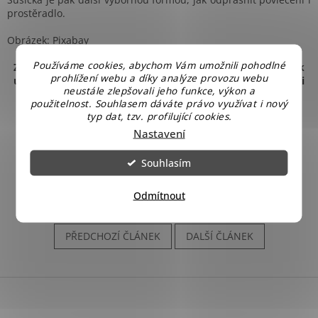
prostěradlo.
Obrázek: Pixabay
Používáme cookies, abychom Vám umožnili pohodlné
Zajímají Vás informace ze zákulisí našeho obchodu, tipy jak
prohlížení webu a díky analýze provozu webu
ušetřit na běžných výdajích a být tak bohatší, nebo jen rádi
neustále zlepšovali jeho funkce, výkon a
soutěžíte? Sledujte náš
Facebook
.
použitelnost. Souhlasem dáváte právo využívat i nový
typ dat, tzv. profilující cookies.
Nastavení
Souhlasím
Odmítnout
PŘEDCHOZÍ ČLÁNEK
DALŠÍ ČLÁNEK
Z
á
p