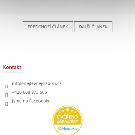
PŘEDCHOZÍ ČLÁNEK
DALŠÍ ČLÁNEK
Z
á
p
a
Kontakt
t
í
info
@
nejlevnejsizbozi.cz
+420 608 873 565
Jsme na Facebooku