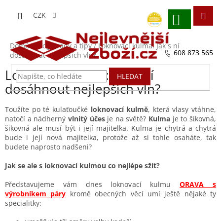
Přejít
na
CZK
obsah
NÁKUPNÍ
KOŠÍK
Domů
/
Blog - rady a tipy
/
Loknovací kulma: Jak s ní
608 873 565
dosáhnout nejlepších vln?
Loknovací kulma: Jak s ní
HLEDAT
dosáhnout nejlepších vln?
Toužíte po té kulaťoučké
loknovací kulmě
, která vlasy vtáhne,
natočí a nádherný
vlnitý účes
je na světě?
Kulma
je to šikovná,
šikovná ale musí být i její majitelka. Kulma je chytrá a chytrá
bude i její nová majitelka, protože až si tohle osaháte, tak
budete naprosto nadšeni?
Jak se ale s loknovací kulmou co nejlépe sžít?
Představujeme vám dnes loknovací kulmu
ORAVA s
výrobníkem páry
kromě obecných věcí umí ještě nějaké ty
specialitky: