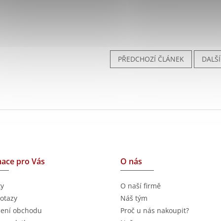
PŘEDCHOZÍ ČLÁNEK
DALŠ
ace pro Vás
O nás
ty
O naší firmě
otazy
Náš tým
ení obchodu
Proč u nás nakoupit?