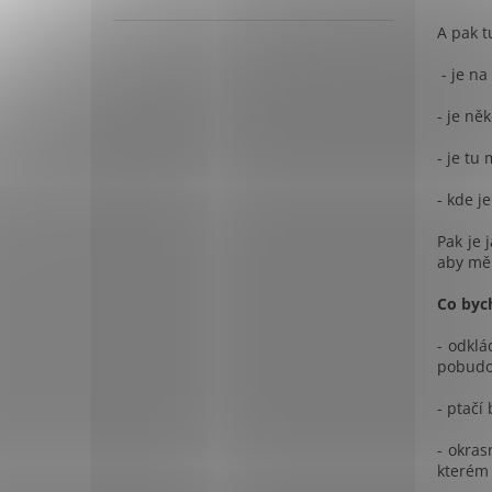
A pak tu
- je na
- je ně
- je tu
- kde j
Pak je 
aby měl
Co byc
- odklá
pobudo
- ptačí
- okras
kterém 