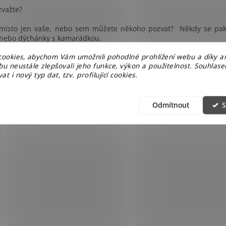
zvažte?
o místo jen vaše, nebo sem můžete někoho pozvat? Někdy se pak
i nebo dýchánky s kamarádkou.
ookies, abychom Vám umožnili pohodlné prohlížení webu a díky a
duchosti je krása
u neustále zlepšovali jeho funkce, výkon a použitelnost. Souhlas
at i nový typ dat, tzv. profilující cookies.
mco někomu postačí lavička ze dvou pařezů a prkna pod lípou na
a jiný zase voňavou květinovou záplavu. A každý takový koute
bujete! Určitě ano!
Odmítnout
S
kategorii
zahradních lavic
si u nás můžete vybrat. Která se líbí víc?