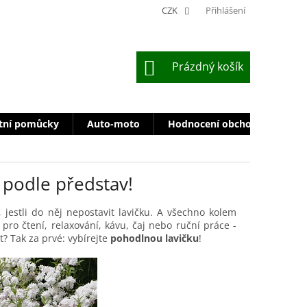
CZK
Přihlášení
NÁKUPNÍ
Prázdný košík
KOŠÍK
tní pomůcky
Auto-moto
Hodnocení obchodu
Zn
 podle představ!
, jestli do něj nepostavit lavičku. A všechno kolem
pro čtení, relaxování, kávu, čaj nebo ruční práce -
? Tak za prvé: vybírejte
pohodlnou lavičku
!