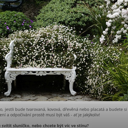
o, jestli bude tvarovaná, kovová, dřevěná nebo placatá a budete si 
zení a odpočívání prostě musí být váš - ať je jakýkoliv!
 svítit sluníčko, nebo chcete být víc ve stínu?