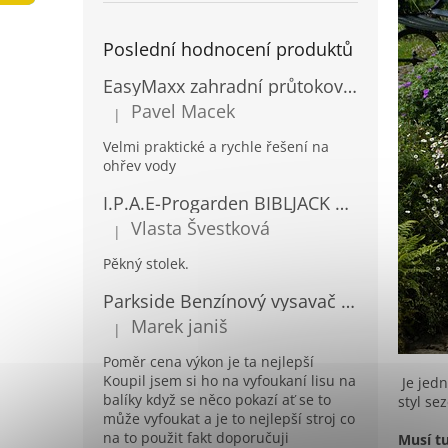
a
n
Poslední hodnocení produktů
e
l
EasyMaxx zahradní průtokový ohřívač vody 04900
Pavel Macek
|
Hodnocení produktu je 5 z 5 hvězdiček.
Velmi praktické a rychle řešení na
ohřev vody
I.P.A.E-Progarden BIBLJACK Zahradní plastový stůl JACK RATAN antracitový
Vlasta Švestková
|
Hodnocení produktu je 5 z 5 hvězdiček.
Pěkný stolek.
Parkside Benzínový vysavač a foukač listí PBLS 26 B2
Marek janiš
|
Hodnocení produktu je 5 z 5 hvězdiček.
Poměr cena výkon je ta nejlepší
Koupil jsem si ho na vyfoukaní lisu na
Je jedn
balíky když se něco pokazí ať se to
styl se
může vyfoukat a je to nejlepší stroj co
na to použit fakt doporučuji
Musí tu