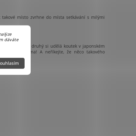
 takové místo zvrhne do místa setkávání s milými
nalýze
em dáváte
 rohu zahrady, druhý si udělá koutek v japonském
k je radost sama! A neříkejte, že něco takového
ouhlasím