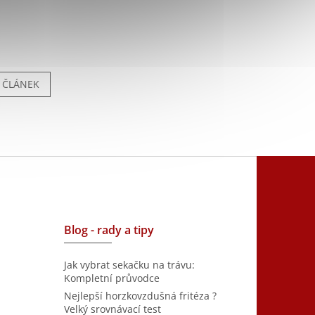
Í ČLÁNEK
Blog - rady a tipy
Jak vybrat sekačku na trávu:
Kompletní průvodce
Nejlepší horzkovzdušná fritéza ?
Velký srovnávací test