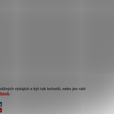
běžných výdajích a být tak bohatší, nebo jen rádi
ebook
.