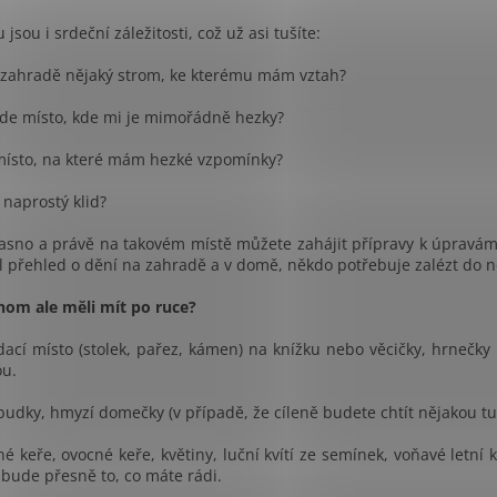
 jsou i srdeční záležitosti, což už asi tušíte:
 zahradě nějaký strom, ke kterému mám vztah?
kde místo, kde mi je mimořádně hezky?
 místo, na které mám hezké vzpomínky?
e naprostý klid?
jasno a právě na takovém místě můžete zahájit přípravy k úpravá
 přehled o dění na zahradě a v domě, někdo potřebuje zalézt do n
hom ale měli mít po ruce?
dací místo (stolek, pařez, kámen) na knížku nebo věcičky, hrnečky 
u.
 budky, hmyzí domečky (v případě, že cíleně budete chtít nějakou tu
né keře, ovocné keře, květiny, luční kvítí ze semínek, voňavé letní
bude přesně to, co máte rádi.