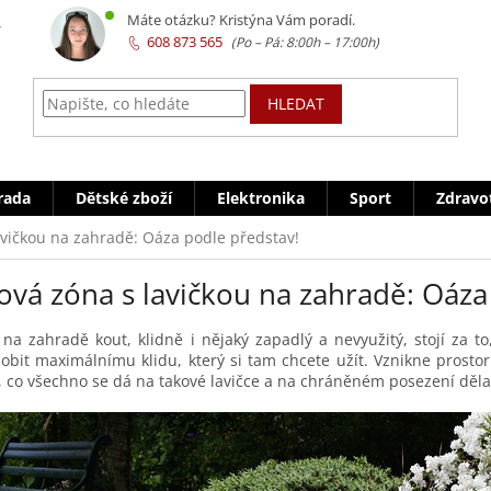
z
Máte otázku? Kristýna Vám poradí.
608 873 565
HLEDAT
rada
Dětské zboží
Elektronika
Sport
Zdravo
avičkou na zahradě: Oáza podle představ!
ová zóna s lavičkou na zahradě: Oáza
 na zahradě kout, klidně i nějaký zapadlý a nevyužitý, stojí za to
obit maximálnímu klidu, který si tam chcete užít. Vznikne prostor 
, co všechno se dá na takové lavičce a na chráněném posezení dělat