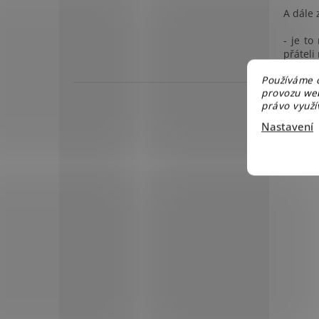
A dále 
- je t
přátel
Používáme c
V jedno
provozu web
právo využív
A zatí
stylu 
Nastavení
nepotře
TIP: V 