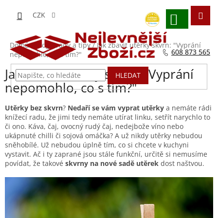
Přejít
na
CZK
obsah
NÁKUPNÍ
KOŠÍK
Domů
/
Blog - rady a tipy
/
Jak zbavit utěrky skvrn: "Vyprání
608 873 565
nepomohlo, co s tím?"
Jak zbavit utěrky skvrn: "Vyprání
HLEDAT
nepomohlo, co s tím?"
Utěrky bez skvrn
?
Nedaří se vám vyprat utěrky
a nemáte rádi
knížecí radu, že jimi tedy nemáte utírat linku, setřít narychlo to
či ono. Káva, čaj, ovocný rudý čaj, nedejbože víno nebo
ukápnuté chilli či sojová omáčka? A už nikdy utěrky nebudou
sněhobílé. Už nebudou úplně tím, co si chcete v kuchyni
vystavit. Ač i ty zaprané jsou stále funkční, určitě si nemusíme
povídat, že takové
skvrny na nové sadě utěrek
dost naštvou.