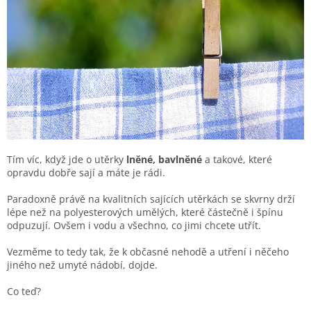
Tím víc, když jde o utěrky
lněné, bavlněné
a takové, které
opravdu dobře sají a máte je rádi.
Paradoxně právě na kvalitních sajících utěrkách se skvrny drží
lépe než na polyesterových umělých, které částečně i špínu
odpuzují. Ovšem i vodu a všechno, co jimi chcete utřít.
Vezměme to tedy tak, že k občasné nehodě a utření i něčeho
jiného než umyté nádobí, dojde.
Co teď?