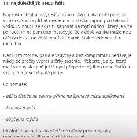
TIP nejdůležitější: HNED řešit!
Naprosto ideální je vyřešit alespoň skvrnu okamžitě poté, co
vznikne. Stačí vydrbat mýdlem a místečko zaprat pod tekoucí
vodou. V nouzi lze zkusit i saponát na mytí nádobí, který je více
po ruce. Principem této metody je, že v době vzniku můžeme z
utěrky dostat největší množství barviv i takto jednoduchou
metodou.
Není-li to možné, pak ale vždycky a bez kompromisu nedávejte
nikdy do pračky vyprat utěrky zaschlé. Přeberte je a ty, které
mají skvrny alespoň ještě nyní přeperte mýdlem nebo čističem
skvrn. A teprve až poté perte.
Co pomůže:
-
bělící čističe na skvrny přímo na špinavá místa aplikované
- žlučová mýdla
- obyčejná mýdla
Ideální je nechat takto ošetřené utěrky přes noc, aby
prostředek a mýdlo mohlo ještě působit.