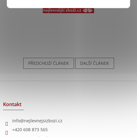
PŘEDCHOZÍ ČLÁNEK
DALŠÍ ČLÁNEK
Z
á
p
a
Kontakt
t
í
info
@
nejlevnejsizbozi.cz
+420 608 873 565