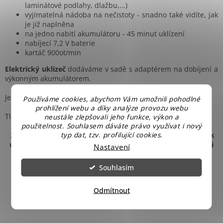
laminátové podlahy, dlažbu,...)
vyjímatelná nádoba na nečistoty - snadno také vidíte, jak
je již naplněna
na jedno nabití akumulátoru - 45 minut uklízení
nabíjecí 7,2 V baterie
kartáč 900ot/min
Elektrický uklízeč
dodáváme v sadě s adaptérem na dobíjení a
výkonným akumulátorem.
Jednoduché, praktické. U nás navíc za nejlepší cenu!
Používáme cookies, abychom Vám umožnili pohodlné
prohlížení webu a díky analýze provozu webu
TIP od nás: vysavače v nabídce
zde
neustále zlepšovali jeho funkce, výkon a
použitelnost. Souhlasem dáváte právo využívat i nový
typ dat, tzv. profilující cookies.
Zajímají Vás informace ze zákulisí našeho obchodu, tipy jak
ušetřit na běžných výdajích a být tak bohatší, nebo jen rádi
Nastavení
soutěžíte? Sledujte náš
Facebook
.
Souhlasím
Odmítnout