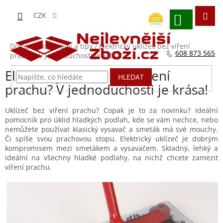
Přejít
na
CZK
obsah
NÁKUPNÍ
KOŠÍK
Domů
/
Blog - rady a tipy
/
Elektrický uklízeč bez víření
608 873 565
prachu? V jednoduchosti je krása!
Elektrický uklízeč bez víření
HLEDAT
prachu? V jednoduchosti je krása!
Uklízeč bez víření prachu? Copak je to za novinku? Ideální
pomocník pro úklid hladkých podlah, kde se vám nechce, nebo
nemůžete používat klasický vysavač a smeták má své mouchy.
Či spíše svou prachovou stopu. Elektrický uklízeč je dobrým
kompromisem mezi smetákem a vysavačem. Skladný, lehký a
ideální na všechny hladké podlahy, na nichž chcete zamezit
víření prachu.