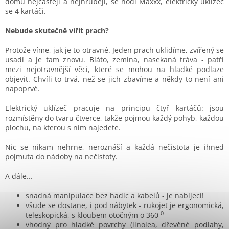
domu nejčastěji a nejhruběji, se hodí Maxxx, elektrický uklízeč
se 4 kartáči.
Nebude skutečně vířit prach?
Protože víme, jak je to otravné. Jeden prach uklidíme, zvířený se
usadí a je tam znovu. Bláto, zemina, nasekaná tráva - patří
mezi nejotravnější věci, které se mohou na hladké podlaze
objevit. Chvíli to trvá, než se jich zbavíme a někdy to není ani
napoprvé.
Elektrický uklízeč pracuje na principu čtyř kartáčů: jsou
rozmístěny do tvaru čtverce, takže pojmou každý pohyb, každou
plochu, na kterou s ním najedete.
Nic se nikam nehrne, neroznáší a každá nečistota je ihned
pojmuta do nádoby na nečistoty.
A dále...
snadná manipulace bez hadic a kabelů - je nabíjecí!
všude se dostane, i pod nábytek - rukojeť je ergonomická,
0
teleskopická, s kloubem otočným o 360
vhodný pro hladké povrchy (linolea, dřevěné podlahy,