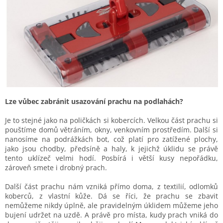
Lze vůbec zabránit usazování prachu na podlahách?
Je to stejné jako na poličkách si kobercích. Velkou část prachu si
pouštíme domů větráním, okny, venkovním prostředím. Další si
nanosíme na podrážkách bot, což platí pro zatížené plochy,
jako jsou chodby, předsíně a haly, k jejichž úklidu se právě
tento uklízeč velmi hodí. Posbírá i větší kusy nepořádku,
zároveň smete i drobný prach.
Další část prachu nám vzniká přímo doma, z textilií, odlomků
koberců, z vlastní kůže. Dá se říci, že prachu se zbavit
nemůžeme nikdy úplně, ale pravidelným úklidem můžeme jeho
bujení udržet na uzdě. A právě pro místa, kudy prach vniká do