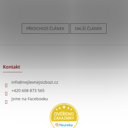
PŘEDCHOZÍ ČLÁNEK
DALŠÍ ČLÁNEK
Z
á
p
a
Kontakt
t
í
info
@
nejlevnejsizbozi.cz
+420 608 873 565
Jsme na Facebooku