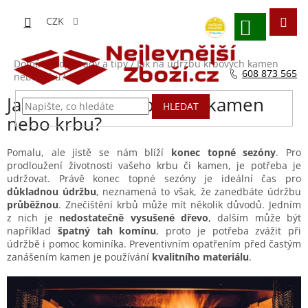
Přejít
na
CZK
obsah
NÁKUPNÍ
KOŠÍK
Domů
/
Blog - rady a tipy
/
Jak na údržbu krbových kamen
608 873 565
nebo krbu?
Jak na údržbu krbových kamen
HLEDAT
nebo krbu?
Pomalu, ale jistě se nám blíží
konec topné sezóny
. Pro
prodloužení životnosti vašeho krbu či kamen, je potřeba je
udržovat. Právě konec topné sezóny je ideální čas pro
důkladnou údržbu
, neznamená to však, že zanedbáte údržbu
průběžnou
. Znečištění krbů může mít několik důvodů. Jedním
z nich je
nedostatečně vysušené dřevo
, dalším může být
například
špatný tah komínu
, proto je potřeba zvážit při
údržbě i pomoc kominíka. Preventivním opatřením před častým
zanášením kamen je používání
kvalitního materiálu
.