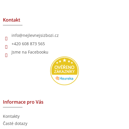
Z
á
p
a
Kontakt
t
í
info
@
nejlevnejsizbozi.cz
+420 608 873 565
Jsme na Facebooku
Informace pro Vás
Kontakty
Časté dotazy