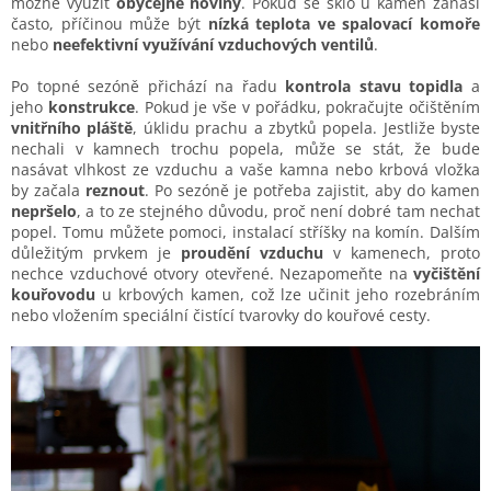
možné využít
obyčejné noviny
. Pokud se sklo u kamen zanáší
často, příčinou může být
nízká teplota ve spalovací komoře
nebo
neefektivní využívání vzduchových ventilů
.
Po topné sezóně přichází na řadu
kontrola stavu topidla
a
jeho
konstrukce
. Pokud je vše v pořádku, pokračujte očištěním
vnitřního pláště
, úklidu prachu a zbytků popela. Jestliže byste
nechali v kamnech trochu popela, může se stát, že bude
nasávat vlhkost ze vzduchu a vaše kamna nebo krbová vložka
by začala
reznout
. Po sezóně je potřeba zajistit, aby do kamen
nepršelo
, a to ze stejného důvodu, proč není dobré tam nechat
popel. Tomu můžete pomoci, instalací stříšky na komín. Dalším
důležitým prvkem je
proudění vzduchu
v kamenech, proto
nechce vzduchové otvory otevřené. Nezapomeňte na
vyčištění
kouřovodu
u krbových kamen, což lze učinit jeho rozebráním
nebo vložením speciální čistící tvarovky do kouřové cesty.