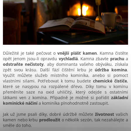
Důležité je také pečovat o
vnější plášť kamen
. Kamna čistěte
opět jenom jsou-li opravdu
vychladlá
. Kamna zbavte
prachu
a
odstraňte nečistoty
, aby dominanta vašeho obýváku, získala
zpět svou krásu. Další fází čištění krbu je
údržba komína
.
Využít můžete služeb místního kominíka, anebo si pomoct
vlastními silami. Potřebovat k tomu budete
chemické čističe
,
které se nasypou na rozpálené dřevo. Díky tomu v komínu
přeměníte saze na oxid uhličitý, který odejde s ostatními
látkami ven z komína. Případně je možné si pořídit
základní
kominické náčiní
a kominíka plnohodnotně zastoupit.
Jak už jsme psali díky, dobré údržbě můžete
životnost
vašich
kamen nebo krbu
prodloužit
o několik sezón, tak nezahálejte a
směle do toho.