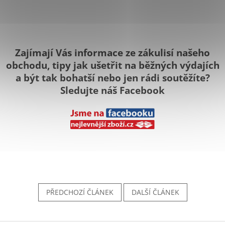
Zajímají Vás informace ze zákulisí našeho
obchodu, tipy jak ušetřit na běžných výdajích
a být tak bohatší nebo jen rádi soutěžíte?
Sledujte náš Facebook
PŘEDCHOZÍ ČLÁNEK
DALŠÍ ČLÁNEK