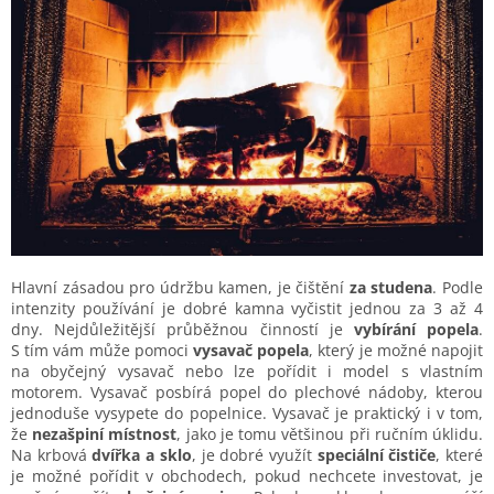
Hlavní zásadou pro údržbu kamen, je čištění
za studena
. Podle
intenzity používání je dobré kamna vyčistit jednou za 3 až 4
dny. Nejdůležitější průběžnou činností je
vybírání popela
.
S tím vám může pomoci
vysavač popela
, který je možné napojit
na obyčejný vysavač nebo lze pořídit i model s vlastním
motorem. Vysavač posbírá popel do plechové nádoby, kterou
jednoduše vysypete do popelnice. Vysavač je praktický i v tom,
že
nezašpiní místnost
, jako je tomu většinou při ručním úklidu.
Na krbová
dvířka a sklo
, je dobré využít
speciální čističe
, které
je možné pořídit v obchodech, pokud nechcete investovat, je