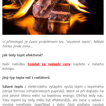
U přímotopů je často problémem tzv. "studené teplo". Někde
horko, jinde zima...
Jak tedy topit efektivně?
Naši nabídku
topidel za nejlepší ceny
najdete v našeho
eshopu.
Jiný typ tepla než z radiátorů
Sálavé teplo
z elektrického vytápění vysílá teplo z tepelného
zdroje formou infračervených paprsků, které se při dopadu na
jiné pevné těleso mění na tepelnou energii. Ohřívá tedy nás.
Toto topení by tedy mělo být efektivnější, ale nese s sebou i
mnohé nevýhody. Například z dolní části podlahy nasává