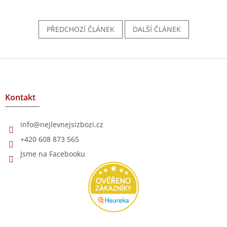
PŘEDCHOZÍ ČLÁNEK
DALŠÍ ČLÁNEK
Z
á
p
a
Kontakt
t
í
info
@
nejlevnejsizbozi.cz
+420 608 873 565
Jsme na Facebooku