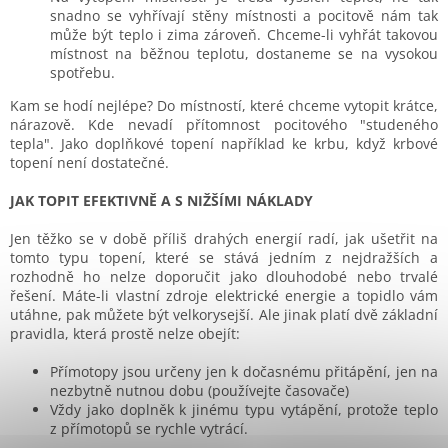
snadno se vyhřívají stěny místnosti a pocitově nám tak
může být teplo i zima zároveň. Chceme-li vyhřát takovou
místnost na běžnou teplotu, dostaneme se na vysokou
spotřebu.
Kam se hodí nejlépe? Do místností, které chceme vytopit krátce,
nárazově. Kde nevadí přítomnost pocitového "studeného
tepla". Jako doplňkové topení například ke krbu, když krbové
topení není dostatečné.
JAK TOPIT EFEKTIVNĚ A S NIŽŠÍMI NÁKLADY
Jen těžko se v době příliš drahých energií radí, jak ušetřit na
tomto typu topení, které se stává jedním z nejdražších a
rozhodně ho nelze doporučit jako dlouhodobé nebo trvalé
řešení. Máte-li vlastní zdroje elektrické energie a topidlo vám
utáhne, pak můžete být velkorysejší. Ale jinak platí dvě základní
pravidla, která prostě nelze obejít:
Přímotopy jsou určeny jen k dočasnému přitápění, jen na
nezbytně nutnou dobu (používejte časovače)
Vždy jako doplněk k jinému typu vytápění, protože teplo
z přímotopů se rychle vytrácí.