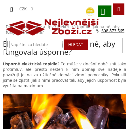
Přejít
na
CZK
obsah
NÁKUPNÍ
KOŠÍK
Domů
/
Blog - rady a tipy
/
Elektrická topidla: Jak na ně, aby
608 873 565
fungovala úsporně?
Elektrická topidla: Jak na ně, aby
HLEDAT
fungovala úsporně?
Úsporné elektrické topidlo
? To může v dnešní době znít jako
protimluv, ale přesto někteří k nim upínají své naděje a
považují je na za užitečné domácí zimní pomocníky. Pokusili
jsme se zjistit, jak s nimi pracovat tak, aby jejich úspornost byla
využita na maximum.