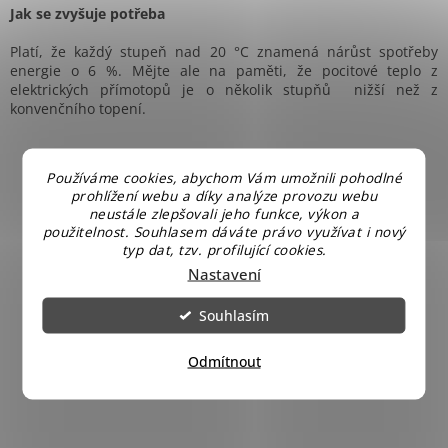
Jak se zvyšuje potřeba
Platí, že každý stupeň nad 20 °C znamená nárůst spotřeby
energie o 6 %. Mějte ale na paměti, že pocitové teplo z
elektrických přímotopů je o několik stupňů nižší než z
konvenčního topení.
Používáme cookies, abychom Vám umožnili pohodlné
prohlížení webu a díky analýze provozu webu
neustále zlepšovali jeho funkce, výkon a
použitelnost. Souhlasem dáváte právo využívat i nový
typ dat, tzv. profilující cookies.
Nastavení
Souhlasím
Odmítnout