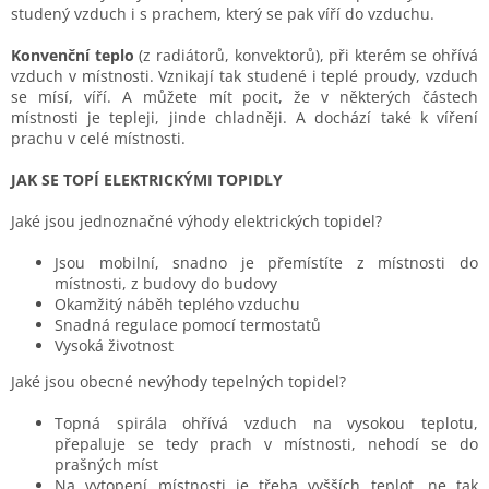
studený vzduch i s prachem, který se pak víří do vzduchu.
Konvenční teplo
(z radiátorů, konvektorů), při kterém se ohřívá
vzduch v místnosti. Vznikají tak studené i teplé proudy, vzduch
se mísí, víří. A můžete mít pocit, že v některých částech
místnosti je tepleji, jinde chladněji. A dochází také k víření
prachu v celé místnosti.
JAK SE TOPÍ ELEKTRICKÝMI TOPIDLY
Jaké jsou jednoznačné výhody elektrických topidel?
Jsou mobilní, snadno je přemístíte z místnosti do
místnosti, z budovy do budovy
Okamžitý náběh teplého vzduchu
Snadná regulace pomocí termostatů
Vysoká životnost
Jaké jsou obecné nevýhody tepelných topidel?
Topná spirála ohřívá vzduch na vysokou teplotu,
přepaluje se tedy prach v místnosti, nehodí se do
prašných míst
Na vytopení místnosti je třeba vyšších teplot, ne tak