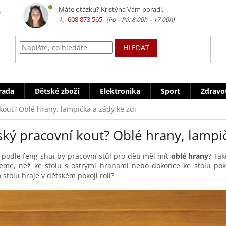
z
Máte otázku? Kristýna Vám poradí.
608 873 565
HLEDAT
rada
Dětské zboží
Elektronika
Sport
Zdravo
kout? Oblé hrany, lampička a zády ke zdi
ký pracovní kout? Oblé hrany, lampič
e podle feng-shui by pracovní stůl pro děti měl mít
oblé hrany
? Tak
eme, než ke stolu s ostrými hranami nebo dokonce ke stolu pokr
 stolu hraje v dětském pokoji roli?