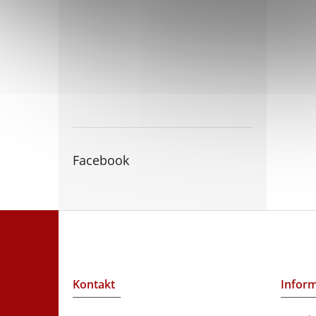
Facebook
Z
á
p
a
t
Kontakt
Inform
í