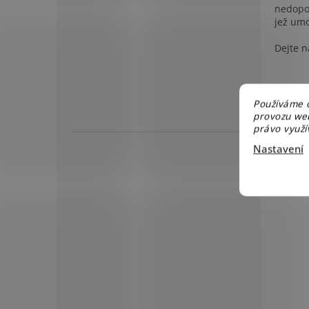
nedopor
jež umo
Dejte n
Používáme c
provozu web
právo využív
Nastavení