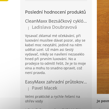
a
n
Poslední hodnocení produktů
e
l
CleanMaxx Bezsáčkový cyklónový podlahový vysavač BCV-19133
Ladislava Doubravová
|
Hodnocení produktu je 2 z 5 hvězdiček.
Vysavač zklamal mé očekávání, při
luxování musítee dávat pozor, aby se
kabel moc nevytáhl, jedině na něm
udělat uzel. Už mám asi šestý
vydavač, nikdy se navílení nezaseklo
hned při prvním luxování. No a
prodejce to odmítl řešit, že je to moje
vina a mohu to snadno opravit, což
není pravda.
EasyMaxx zahradní průtokový ohřívač vody 04900
Pavel Macek
|
Hodnocení produktu je 5 z 5 hvězdiček.
Velmi praktické a rychle řešení na
Je pev
ohřev vody