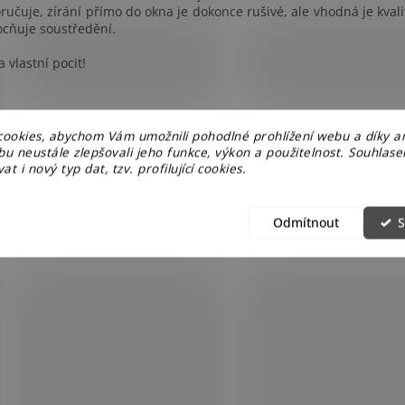
učuje, zírání přímo do okna je dokonce rušivé, ale vhodná je kvali
cňuje soustředění.
a vlastní pocit!
ookies, abychom Vám umožnili pohodlné prohlížení webu a díky a
u neustále zlepšovali jeho funkce, výkon a použitelnost. Souhlas
at i nový typ dat, tzv. profilující cookies.
Odmítnout
S