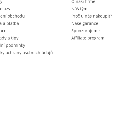
ty
O naší firmě
otazy
Náš tým
ení obchodu
Proč u nás nakoupit?
 a platba
Naše garance
ace
Sponzorujeme
ady a tipy
Affiliate program
ní podmínky
ky ochrany osobních údajů
 vyhrazena.