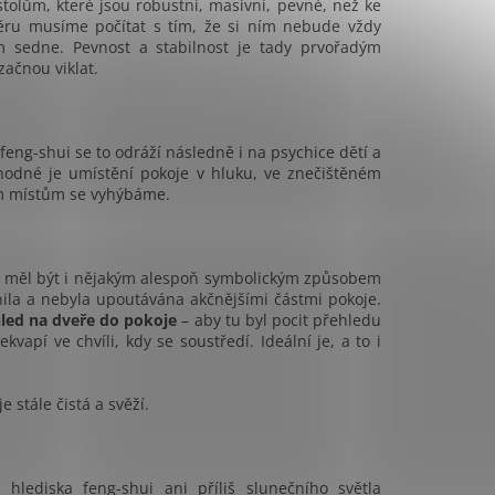
tolům, které jsou robustní, masivní, pevné, než ke
ěru musíme počítat s tím, že si ním nebude vždy
 sedne. Pevnost a stabilnost je tady prvořadým
začnou viklat.
feng-shui se to odráží následně i na psychice dětí a
vhodné je umístění pokoje v hluku, ve znečištěném
vým místům se vyhýbáme.
ní měl být i nějakým alespoň symbolickým způsobem
nila a nebyla upoutávána akčnějšími částmi pokoje.
led na dveře do pokoje
– aby tu byl pocit přehledu
apí ve chvíli, kdy se soustředí. Ideální je, a to i
 stále čistá a svěží.
 hlediska feng-shui ani příliš slunečního světla