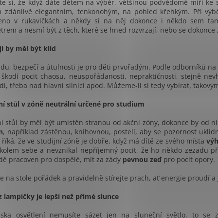
e si, že když dáte dětem na výběr, většinou podvědomě míří ke s
m zdánlivě elegantním, tenkonohým, na pohled křehkým. Při výb
eno v rukavičkách a někdy si na něj dokonce i někdo sem tam
rem a nesmí být z těch, které se hned rozvrzají, nebo se dokonce 
i by měl být klid
lidu, bezpečí a útulnosti je pro děti prvořadým. Podle odborníků na 
 škodí pocit chaosu, neuspořádanosti, nepraktičnosti, stejně ne
dí, třeba nad hlavní silnicí apod. Můžeme-li si tedy vybírat, tako
í stůl v zóně neutrální určené pro studium
í stůl by měl být umístěn stranou od akční zóny, dokonce by od 
n
, například zástěnou, knihovnou, postelí, aby se pozornost uklid
 říká, že ve studijní zóně je dobře, když má dítě ze svého místa
výh
kolem sebe a nevznikal nepříjemný pocit, že ho někdo zezadu překv
dě pracoven pro dospělé, mít za zády
pevnou zeď
pro pocit opory.
e na stole pořádek a pravidelně stírejte prach, ať energie proudí a je
z lampičky je lepší než přímé slunce
iska osvětlení nemusíte sázet jen na sluneční světlo, to se z