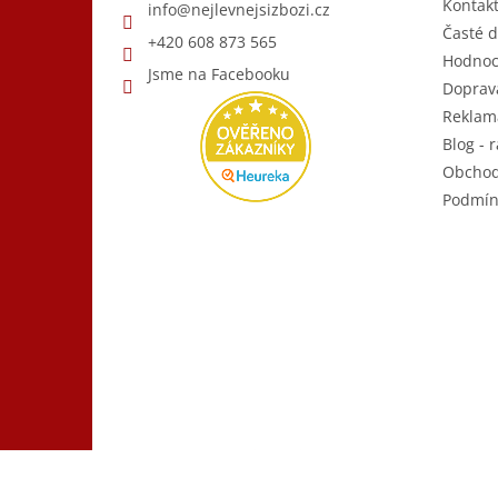
Kontak
info
@
nejlevnejsizbozi.cz
Časté d
+420 608 873 565
Hodnoc
Jsme na Facebooku
Doprava
Reklam
Blog - r
Obchod
Podmín
Copyright 2026
Nejlevnější Zboží.cz
. Všechna práva