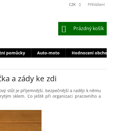
CZK
Přihlášení
NÁKUPNÍ
Prázdný košík
KOŠÍK
tní pomůcky
Auto-moto
Hodnocení obchodu
Zn
ka a zády ke zdi
ový stůl je příjemnější, bezpečnější a raději k němu
ytým sklem. Co ještě při organizaci pracovního a