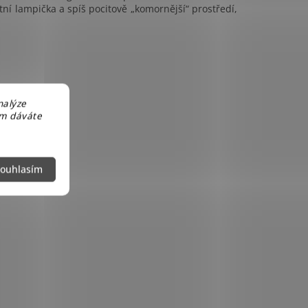
tní lampička a spíš pocitově „komornější“ prostředí,
nalýze
em dáváte
ouhlasím