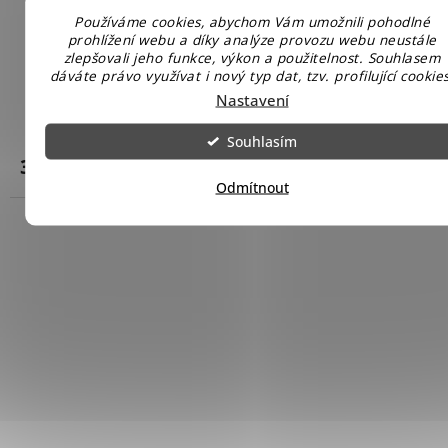
Používáme cookies, abychom Vám umožnili pohodlné
prohlížení webu a díky analýze provozu webu neustále
CF 10454 Bazénová filtrace CLEAN SMART 6 m³/h
-
zlepšovali jeho funkce, výkon a použitelnost. Souhlasem
dáváte právo využívat i nový typ dat, tzv. profilující cookies
včetně filtračních kuliček
Nastavení
Skladem u nás
Souhlasím
3 449 Kč
Do košíku
Odmítnout