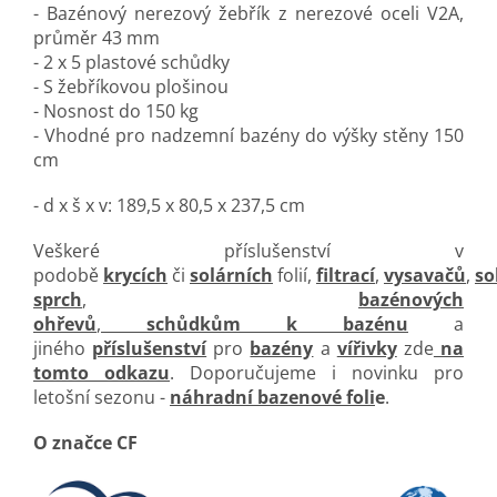
- Bazénový nerezový žebřík z nerezové oceli V2A,
průměr 43 mm
- 2 x 5 plastové schůdky
- S žebříkovou plošinou
- Nosnost do 150 kg
- Vhodné pro nadzemní bazény do výšky stěny 150
cm
- d x š x v: 189,5 x 80,5 x 237,5 cm
Veškeré příslušenství v
podobě
krycích
či
solárních
folií,
filtrací
,
vysavačů
,
so
sprch
,
bazénových
ohřevů
,
schůdkům k bazénu
a
jiného
příslušenství
pro
bazény
a
vířivky
zde
na
tomto odkazu
. Doporučujeme i novinku pro
letošní sezonu -
náhradní bazenové foli
e
.
O značce CF