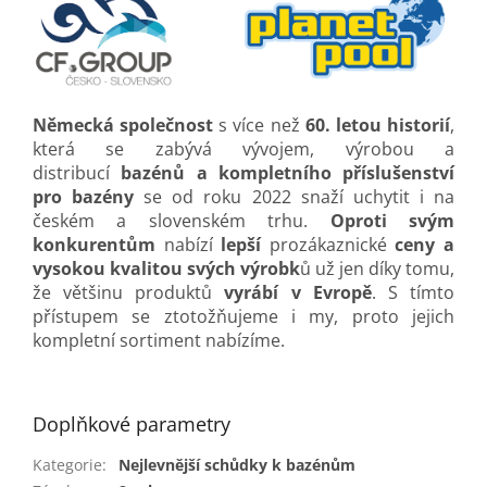
Německá společnost
s více než
60. letou historií
,
která se zabývá vývojem, výrobou a
distribucí
bazénů a kompletního příslušenství
pro bazény
se od roku 2022 snaží uchytit i na
českém a slovenském trhu.
Oproti svým
konkurentům
nabízí
lepší
prozákaznické
ceny a
vysokou kvalitou svých výrobk
ů už jen díky tomu,
že většinu produktů
vyrábí v Evropě
. S tímto
přístupem se ztotožňujeme i my, proto jejich
kompletní sortiment nabízíme.
Doplňkové parametry
Kategorie
:
Nejlevnější schůdky k bazénům