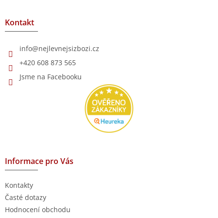
á
p
a
Kontakt
t
í
info
@
nejlevnejsizbozi.cz
+420 608 873 565
Jsme na Facebooku
Informace pro Vás
Kontakty
Časté dotazy
Hodnocení obchodu