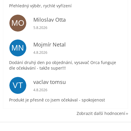
Přehledný výběr, rychlé vyřízení
Miloslav Otta
MO
Hodnocení obchodu je 5 z 5 hvězdiček.
5.8.2026
Mojmír Netal
MN
Hodnocení obchodu je 5 z 5 hvězdiček.
4.8.2026
Dodání druhý den po objednání, vysavač Orca funguje
dle očekávání - takže super!!!
vaclav tomsu
VT
Hodnocení obchodu je 5 z 5 hvězdiček.
4.8.2026
Produkt je přesně co jsem očekával - spokojenost
Zobrazit další hodnocení
Z