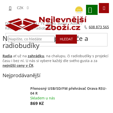
Přejít
na
CZK
obsah
NÁKUPNÍ
KOŠÍK
Domů
/
Elektronika
/
TV, video, audio
/
Audio
/
608 873 565
Radiopřijímače a radiobudíky
Nejlevnější radiopřijímače a
HLEDAT
radiobudíky
Radia
ať už na
zahrádku
, na chalupu, či radiobudíky s projekcí
času i bez ní. U nás si vybere každý dle svého gusta a za
nejnižší ceny v ČR
.
Nejprodávanější
Přenosný USB/SD/FM přehrávač Orava RSU-
04 R
Skladem u nás
869 Kč