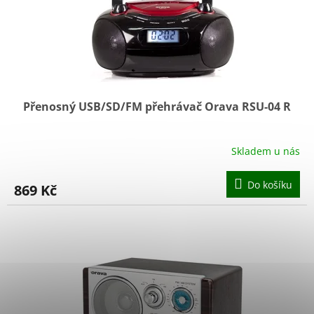
o
d
u
k
t
ů
Přenosný USB/SD/FM přehrávač Orava RSU-04 R
Skladem u nás
Průměrné
hodnocení
produktu
Do košíku
869 Kč
je
5,0
z
5
hvězdiček.