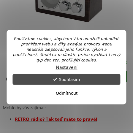
Používáme cookies, abychom Vám umožnili pohodlné
Orava Retro rádio RR-19
prohlížení webu a díky analýze provozu webu
neustále zlepšovali jeho funkce, výkon a
použitelnost. Souhlasem dáváte právo využívat i nový
typ dat, tzv. profilující cookies.
Skladem u nás
Průměrné
Nastavení
hodnocení
produktu
Do košíku
699 Kč
Souhlasím
je
4,8
z
Odmítnout
2
položek celkem
O
5
v
hvězdiček.
l
Mohlo by vás zajímat:
á
d
RETRO rádio? Tak teď máte to pravé!
a
c