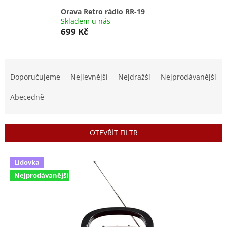
Orava Retro rádio RR-19
Skladem u nás
699 Kč
Ř
a
Doporučujeme
Nejlevnější
Nejdražší
Nejprodávanější
z
e
Abecedně
n
í
p
OTEVŘÍT FILTR
r
o
V
d
Lidovka
ý
u
Nejprodávanější
p
k
i
t
s
ů
p
r