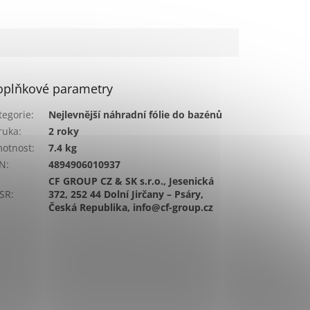
oplňkové parametry
tegorie
:
Nejlevnější náhradní fólie do bazénů
ruka
:
2 roky
otnost
:
7.4 kg
N
:
4894906010937
CF GROUP CZ & SK s.r.o., Jesenická
SR
:
372, 252 44 Dolní Jirčany – Psáry,
Česká Republika, info@cf-group.cz