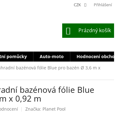
CZK
Přihlášení
NÁKUPNÍ
Prázdný košík
KOŠÍK
tní pomůcky
Auto-moto
Hodnocení obchodu
Zn
áhradní bazénová fólie Blue pro bazén Ø 3,6 m x
adní bazénová fólie Blue
 m x 0,92 m
odnocení
Značka:
Planet Pool