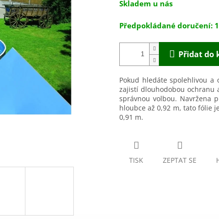
Skladem u nás
5
cena:
hvězdiček.
1
Přidat do 
Pokud hledáte spolehlivou a
zajistí dlouhodobou ochranu 
správnou volbou. Navržena p
hloubce až 0,92 m, tato fólie 
0,91 m.
TISK
ZEPTAT SE