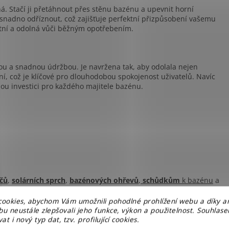
á. Stačí ji přetáhnout přes stěnu bazénu a upevnit horní
 snadno odříznout, což zajišťuje perfektní přizpůsobení vašemu
stní a odolná vůči běžným opotřebením.
tou a snadnou údržbou. Je navržena tak, aby odolala nejen
, což je klíčové pro dlouhodobou spokojenost uživatelů. Navíc
ělou investici pro každého majitele bazénu.
čů
,
solárních
sprch
,
bazénových
ohřevů
,
schůdkům
k bazénu
a
 tomto odkazu
.
ookies, abychom Vám umožnili pohodlné prohlížení webu a díky a
u neustále zlepšovali jeho funkce, výkon a použitelnost. Souhlas
at i nový typ dat, tzv. profilující cookies.