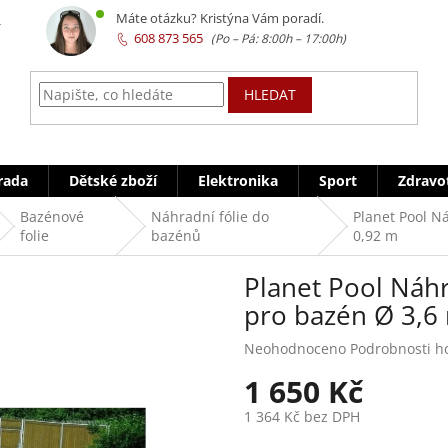
z
Máte otázku? Kristýna Vám poradí.
608 873 565
HLEDAT
rada
Dětské zboží
Elektronika
Sport
Zdravo
Bazénové
Náhradní fólie do
Planet Pool N
folie
bazénů
0,92 m
Planet Pool Náhr
pro bazén Ø 3,6
Průměrné
Neohodnoceno
Podrobnosti h
hodnocení
1 650 Kč
produktu
je
1 364 Kč bez DPH
0,0
z
Měrná