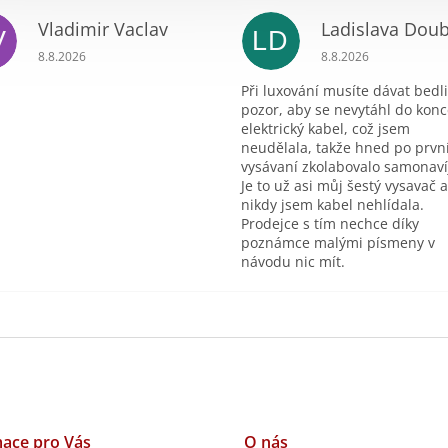
Vladimir Vaclav
V
LD
ek.
Hodnocení obchodu je 5 z 5 hvězdiček.
Hodnocení obchodu 
8.8.2026
8.8.2026
Při luxování musíte dávat bedl
pozor, aby se nevytáhl do konc
elektrický kabel, což jsem
neudělala, takže hned po prv
vysávaní zkolabovalo samonaví
Je to už asi můj šestý vysavač a
nikdy jsem kabel nehlídala.
Prodejce s tím nechce díky
poznámce malými písmeny v
návodu nic mít.
ace pro Vás
O nás