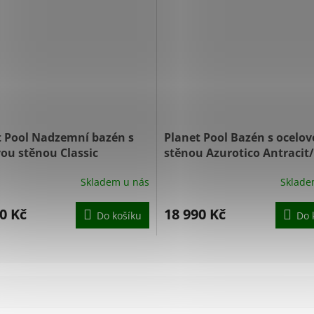
t Pool Nadzemní bazén s
Planet Pool Bazén s ocelo
ou stěnou Classic
stěnou Azurotico Antracit
Blue 6,1 x 3,6 x 1,2 m
4,5 x 1,2 m 48189
Skladem u nás
Sklade
0 Kč
18 990 Kč
Do košíku
Do 