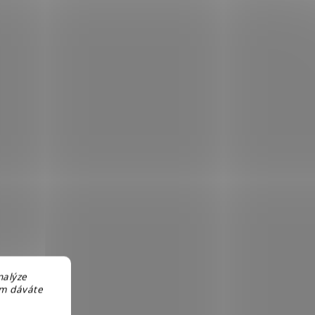
nalýze
em dáváte