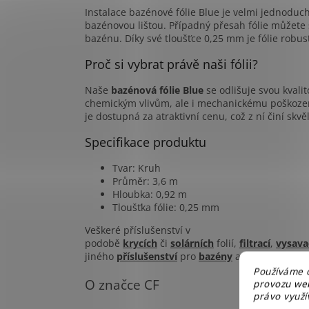
Instalace bazénové fólie Blue je velmi jednoduch
bazénovou lištou. Případný přesah fólie můžete
bazénu. Díky své tloušťce 0,25 mm je fólie robu
Proč si vybrat právě naši fólii?
Naše
bazénová fólie Blue
se odlišuje svou kvali
chemickým vlivům, ale i mechanickému poškození
je dostupná za atraktivní cenu, což z ní činí skv
Specifikace produktu
Tvar: Kruh
Průměr: 3,6 m
Hloubka: 0,92 m
Tloušťka fólie: 0,25 mm
Veškeré příslušenství v
podobě
krycích
či
solárních
folií,
filtrací
,
vysava
jiného
příslušenství
pro
bazény
a
vířivky
zde
na
Používáme c
O značce CF
provozu web
právo využív