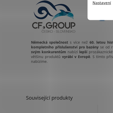
Nastavení
Německá společnost
s více než
60. letou hist
kompletního příslušenství pro bazény
se od r
svým konkurentům
nabízí
lepší
prozákaznick
většinu produktů
vyrábí v Evropě
. S tímto př
nabízíme.
Související produkty