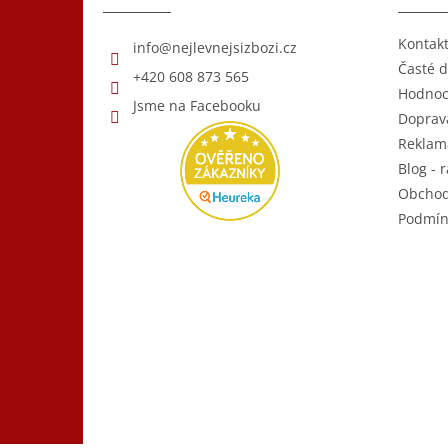
í
Kontak
info
@
nejlevnejsizbozi.cz
Časté d
+420 608 873 565
Hodnoc
Jsme na Facebooku
Doprava
Reklam
Blog - r
Obchod
Podmín