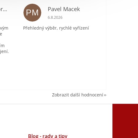
Ladislava Doubravová
Pavel Macek
PM
je 2 z 5 hvězdiček.
Hodnocení obchodu je 5 z 5 hvězdiček.
6.8.2026
ivým
Přehledný výběr, rychlé vyřízení
e
ním
jení.
Zobrazit další hodnocení
Blog - rady a tipy