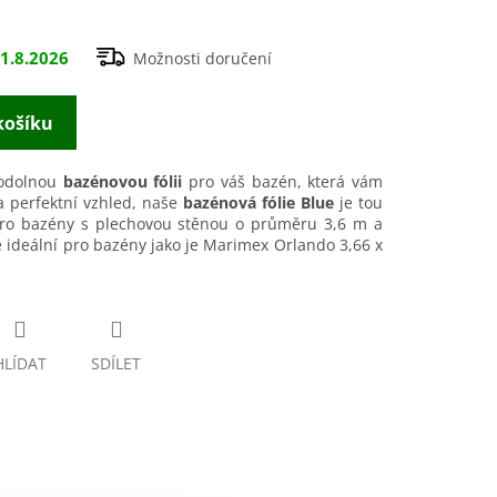
1.8.2026
Možnosti doručení
košíku
 odolnou
bazénovou fólii
pro váš bazén, která vám
a perfektní vzhled, naše
bazénová fólie Blue
je tou
ro bazény s plechovou stěnou o průměru 3,6 m a
je ideální pro bazény jako je Marimex Orlando 3,66 x
HLÍDAT
SDÍLET