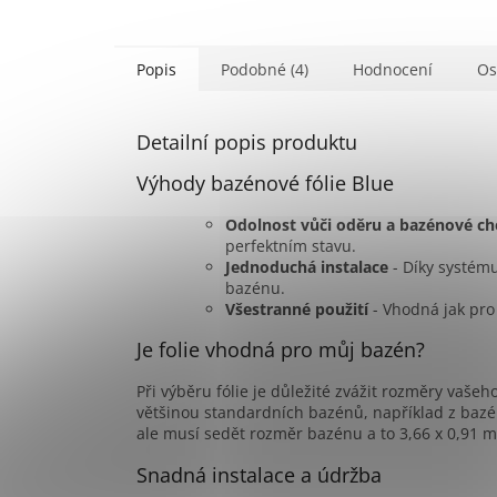
Popis
Podobné (4)
Hodnocení
Os
Detailní popis produktu
Výhody bazénové fólie Blue
Odolnost vůči oděru a bazénové ch
perfektním stavu.
Jednoduchá instalace
- Díky systému
bazénu.
Všestranné použití
- Vhodná jak pro 
Je folie vhodná pro můj bazén?
Při výběru fólie je důležité zvážit rozměry vašeh
většinou standardních bazénů, například z baz
ale musí sedět rozměr bazénu a to 3,66 x 0,91 m
Snadná instalace a údržba