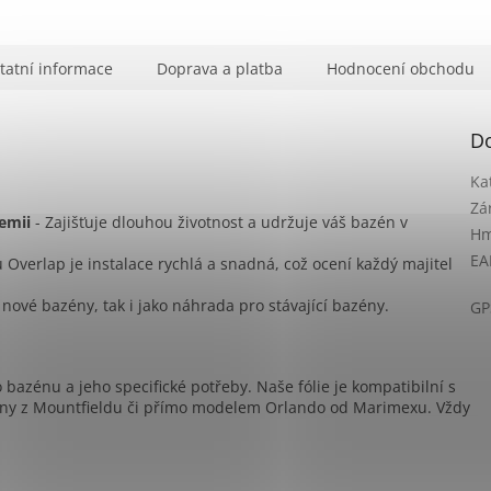
tatní informace
Doprava a platba
Hodnocení obchodu
D
Ka
Zá
emii
- Zajišťuje dlouhou životnost a udržuje váš bazén v
Hm
EA
 Overlap je instalace rychlá a snadná, což ocení každý majitel
nové bazény, tak i jako náhrada pro stávající bazény.
GP
o bazénu a jeho specifické potřeby. Naše fólie je kompatibilní s
ény z Mountfieldu či přímo modelem Orlando od Marimexu. Vždy