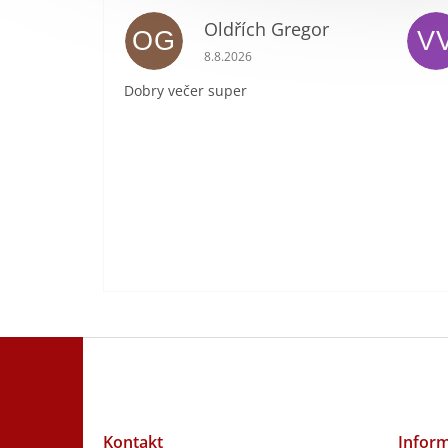
Oldřích Gregor
OG
V
Hodnocení obchodu je 5 z 5 hvězdič
8.8.2026
Dobry večer super
Z
á
p
a
t
Kontakt
Inform