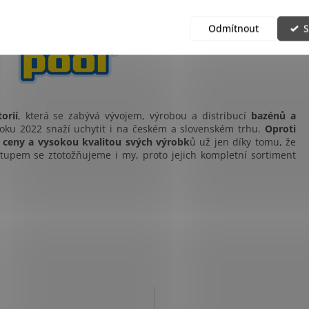
Odmítnout
S
orií
, která se zabývá vývojem, výrobou a distribucí
bazénů a
oku 2022 snaží uchytit i na českém a slovenském trhu.
Oproti
é
ceny a vysokou kvalitou svých výrobk
ů už jen díky tomu, že
ístupem se ztotožňujeme i my, proto jejich kompletní sortiment