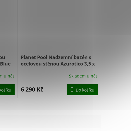
vou
Planet Pool Nadzemní bazén s
/Blue
ocelovou stěnou Azurotico 3,5 x
0,9 m White/Blue 0016
m u nás
Skladem u nás
6 290 Kč
košíku
Do košíku