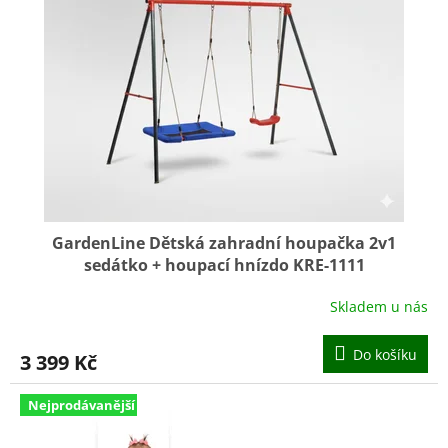
k
i
t
s
ů
p
r
o
d
u
k
t
ů
GardenLine Dětská zahradní houpačka 2v1
sedátko + houpací hnízdo KRE-1111
Skladem u nás
Do košíku
3 399 Kč
Nejprodávanější