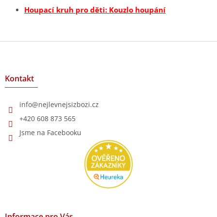
d
Houpací kruh pro děti: Kouzlo houpání
a
c
í
Z
p
r
á
v
p
k
a
Kontakt
y
t
v
í
ý
info
@
nejlevnejsizbozi.cz
p
i
+420 608 873 565
s
Jsme na Facebooku
u
Informace pro Vás