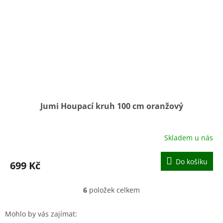
Jumi Houpací kruh 100 cm oranžový
Skladem u nás
Průměrné
hodnocení
produktu
Do košíku
699 Kč
je
5,0
z
6
položek celkem
O
5
v
hvězdiček.
l
Mohlo by vás zajímat:
á