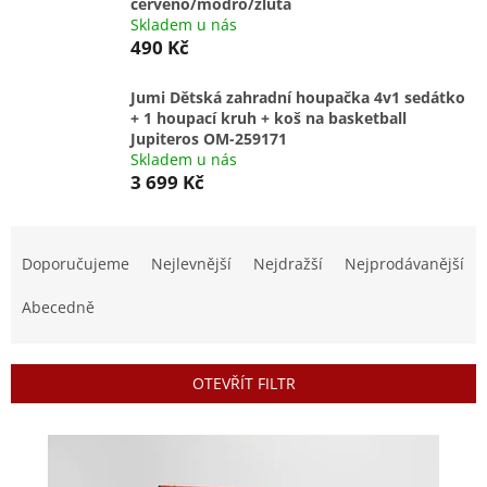
červeno/modro/žlutá
Skladem u nás
490 Kč
Jumi Dětská zahradní houpačka 4v1 sedátko
+ 1 houpací kruh + koš na basketball
Jupiteros OM-259171
Skladem u nás
3 699 Kč
Ř
a
Doporučujeme
Nejlevnější
Nejdražší
Nejprodávanější
z
e
Abecedně
n
í
p
OTEVŘÍT FILTR
r
o
V
d
ý
u
p