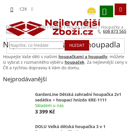
Přejít
na
CZK
obsah
NÁKUPNÍ
KOŠÍK
Domů
/
Dětské zboží
/
Hračky
/
Hry na zahradu
/
Houpačky a
608 873 565
houpadla
Nejlevnější houpačky a houpadla
HLEDAT
Houpejte Vaše děti s našimi
houpačkami a houpadly
, můžete
si vybrat z rozmanitého výběru
houpaček
. Za nejlevnější ceny v
ČR a rychlou dopravou k Vám do domu.
Nejprodávanější
GardenLine Dětská zahradní houpačka 2v1
sedátko + houpací hnízdo KRE-1111
Skladem u nás
3 399 Kč
DOLU Velká dětská houpačka 3 v 1