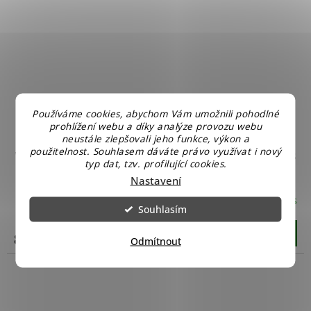
Používáme cookies, abychom Vám umožnili pohodlné
prohlížení webu a díky analýze provozu webu
neustále zlepšovali jeho funkce, výkon a
použitelnost. Souhlasem dáváte právo využívat i nový
Wonderland Závěsná houpačka - houpací kruh 113
typ dat, tzv. profilující cookies.
cm zelený
Nastavení
Skladem u nás
Souhlasím
Do košíku
899 Kč
Odmítnout