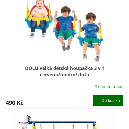
DOLU Velká dětská houpačka 3 v 1
červeno/modro/žlutá
Skladem u nás
Průměrné
hodnocení
produktu
Do košíku
490 Kč
je
5,0
z
5
hvězdiček.