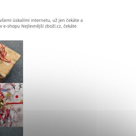
 vše
mi
úskalí
mi
internetu,
už jen
čekáte a
 v e-shopu Nejlevnější zboží.cz, čekáte