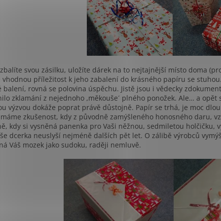
zbalíte svou zásilku, uložíte dárek na to nejtajnější místo doma (pr
 vhodnou příležitost k jeho zabalení do krásného papíru se stuhou
 balení, rovná se polovina úspěchu. Jistě jsou i vědecky zdokumen
ilo zklamání z nejednoho ,měkouše´ plného ponožek. Ale… a opět 
ou výzvou dokáže poprat právě důstojně. Papír se trhá, je moc dl
i máme zkušenost, kdy z původně zamýšleného honosného daru, vzn
ě, kdy si vysněná panenka pro Vaši něžnou, sedmiletou holčičku, v
aše dcerka neuslyší nejméně dalších pět let. O zálibě výrobců vymýšl
ná Váš mozek jako sudoku, raději nemluvě.