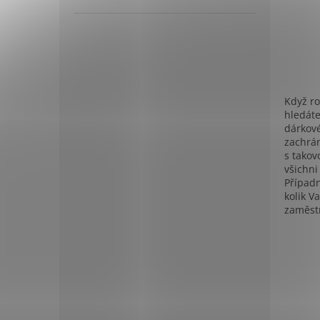
Když ro
hledáte
dárkové
zachrán
s takov
všichn
Případn
kolik V
zaměst