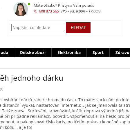
z
Máte otázku? Kristýna Vám poradí.
608 873 565
HLEDAT
rada
Dětské zboží
Elektronika
Sport
Zdravo
běh jednoho dárku
20
o. Vybírání dárků zabere hromadu času. To máte: surfování po inte
e distanční výuka), nastartování internetu: „ Jak se jmenovala ta str
. Takže znova. Surfování, srovnávání, košík,
doprava výhodná (třeba
é při případné reklamaci),
potvrdit, vzpomenout si na heslo pro p
enout, a pak opisovat číslo karty, po třetím pokusu konečně zapl
ní kódu… a je to!