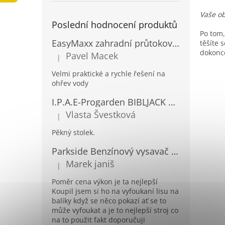
a
Vaše ob
n
Poslední hodnocení produktů
e
Po tom,
l
EasyMaxx zahradní průtokový ohřívač vody 04900
těšíte 
dokonce
Pavel Macek
|
Hodnocení produktu je 5 z 5 hvězdiček.
Velmi praktické a rychle řešení na
ohřev vody
I.P.A.E-Progarden BIBLJACK Zahradní plastový stůl JACK RATAN antracitový
Vlasta Švestková
|
Hodnocení produktu je 5 z 5 hvězdiček.
Pěkný stolek.
Parkside Benzínový vysavač a foukač listí PBLS 26 B2
Marek janiš
|
Hodnocení produktu je 5 z 5 hvězdiček.
Poměr cena výkon je ta nejlepší
Koupil jsem si ho na vyfoukaní lisu na
balíky když se něco pokazí ať se to
může vyfoukat a je to nejlepší stroj co
na to použit fakt doporučuji