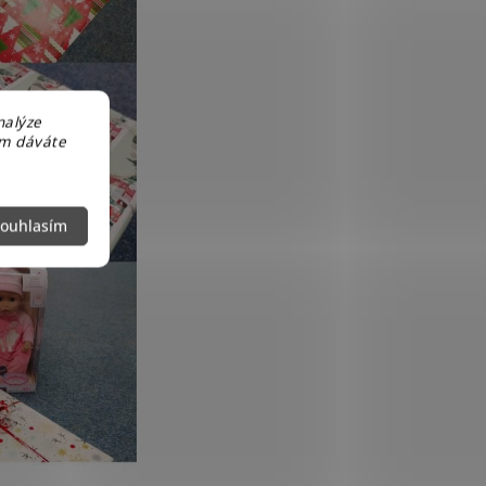
nalýze
em dáváte
ouhlasím