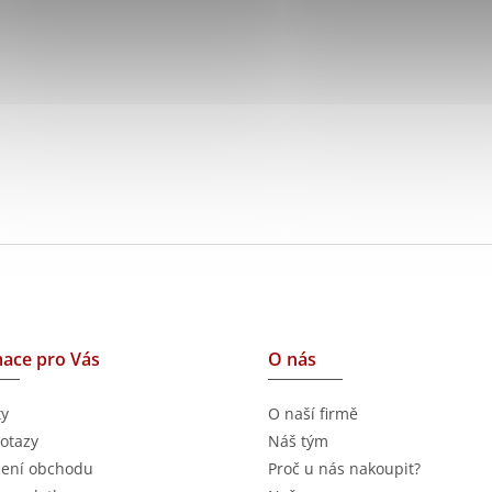
ace pro Vás
O nás
ty
O naší firmě
otazy
Náš tým
ení obchodu
Proč u nás nakoupit?