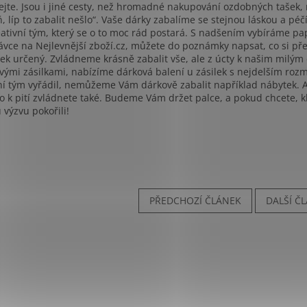
jte. Jsou i jiné cesty, než hromadné nakupování ozdobných tašek, 
, líp to zabalit nešlo“. Vaše dárky zabalíme se stejnou láskou a péčí
eativní tým, který se o to moc rád postará. S nadšením vybíráme pap
vce na Nejlevnější zboží.cz, můžete do poznámky napsat, co si přeje
ek určený. Zvládneme krásně zabalit vše, ale z úcty k našim mil
vými zásilkami, nabízíme dárková balení u zásilek s nejdelším roz
ní tým vyřádil, nemůžeme Vám dárkově zabalit například nábytek. A
 k pití
zvládnete také. Budeme Vám držet palce, a pokud chcete, kl
 výzvu pokořili!
PŘEDCHOZÍ ČLÁNEK
DALŠÍ Č