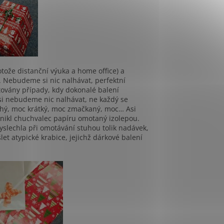
otože distanční výuka a home office) a
. Nebudeme si nic nalhávat, perfektní
továny případy, kdy dokonalé balení
si nebudeme nic nalhávat, ne každý se
ouhý, moc krátký, moc zmačkaný, moc… Asi
ikl chuchvalec papíru omotaný izolepou.
yslechla při omotávání stuhou tolik nadávek,
et atypické krabice, jejichž dárkové balení