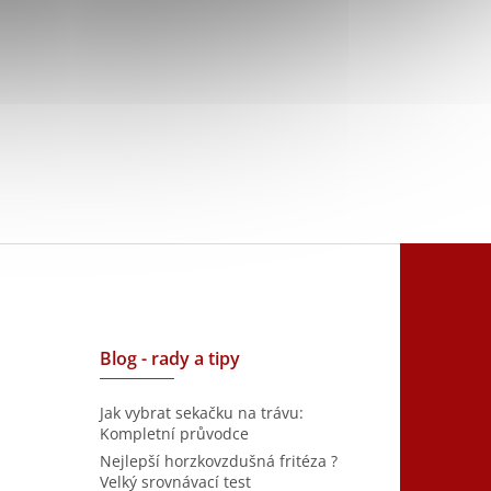
Blog - rady a tipy
Jak vybrat sekačku na trávu:
Kompletní průvodce
Nejlepší horzkovzdušná fritéza ?
Velký srovnávací test