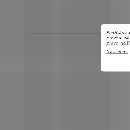
Používáme c
provozu web
právo využív
Nastavení