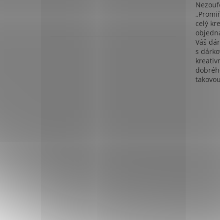
Nezoufe
„Promiň
celý kr
objedná
Váš dár
s dárko
kreativ
dobrého
takovou