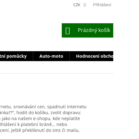
CZK
Přihlášení
NÁKUPNÍ
Prázdný košík
KOŠÍK
tní pomůcky
Auto-moto
Hodnocení obchodu
Zn
rnetu, srovnávání cen, spadnutí internetu
ánka??“, hodit do košíku, zvolit dopravu:
 jako na našem e-shopu, kde neplatíte
řihlášení k platební bráně… nebo
acení,
ještě
překlik
nutí
do sms či mailu,