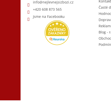
Kontak
info
@
nejlevnejsizbozi.cz
Časté d
+420 608 873 565
Hodnoc
Jsme na Facebooku
Doprava
Reklam
Blog - r
Obchod
Podmín
Copyright 2026
Nejlevnější Zboží.cz
. Všechna práva