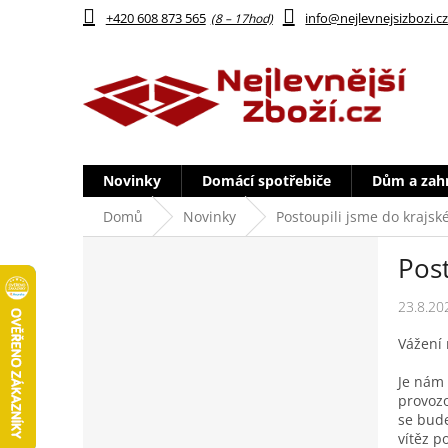
Přejít
+420 608 873 565
info@nejlevnejsizbozi.c
na
obsah
Novinky
Domácí spotřebiče
Dům a zah
Domů
Novinky
Postoupili jsme do krajsk
P
Post
o
s
23.8.20
t
r
Vážení 
a
n
Je nám 
n
provozo
í
se bude
vítěz p
p