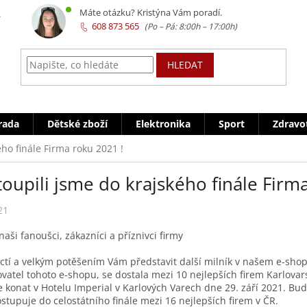
z
Máte otázku? Kristýna Vám poradí.
608 873 565
HLEDAT
rada
Dětské zboží
Elektronika
Sport
Zdravo
ého finále Firma roku 2021 !
oupili jsme do krajského finále Firm
21
naši fanoušci, zákazníci a příznivci firmy
ctí a velkým potěšením Vám představit další milník v našem e-shopu
vatel tohoto e-shopu, se dostala mezi 10 nejlepších firem Karlovar
 konat v Hotelu Imperial v Karlových Varech dne 29. září 2021. Budo
ostupuje do celostátního finále mezi 16 nejlepších firem v ČR.