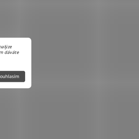
nalýze
em dáváte
ouhlasím