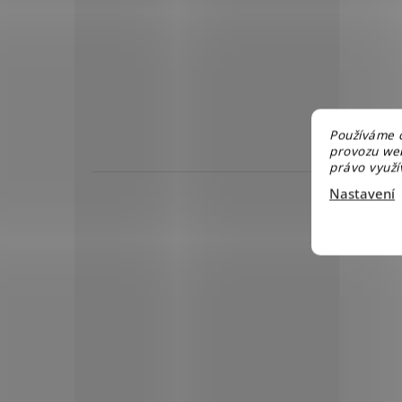
Používáme c
provozu web
právo využív
Nastavení