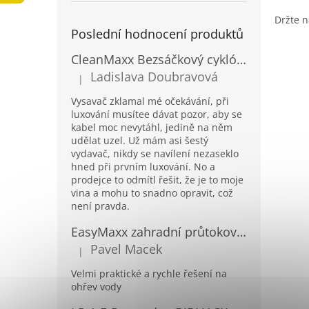
a
Držte 
n
Poslední hodnocení produktů
e
l
CleanMaxx Bezsáčkový cyklónový podlahový vysavač BCV-19133
Ladislava Doubravová
|
Hodnocení produktu je 2 z 5 hvězdiček.
Vysavač zklamal mé očekávání, při
luxování musítee dávat pozor, aby se
kabel moc nevytáhl, jedině na něm
udělat uzel. Už mám asi šestý
vydavač, nikdy se navílení nezaseklo
hned při prvním luxování. No a
prodejce to odmítl řešit, že je to moje
vina a mohu to snadno opravit, což
není pravda.
EasyMaxx zahradní průtokový ohřívač vody 04900
Pavel Macek
|
Hodnocení produktu je 5 z 5 hvězdiček.
Velmi praktické a rychle řešení na
ohřev vody