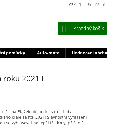
CZK
Přihlášení
NÁKUPNÍ
Prázdný košík
KOŠÍK
tní pomůcky
Auto-moto
Hodnocení obchodu
Zn
a roku 2021 !
. Firma Blažek obchodní s.r.o., tedy
ského kraje za rok 2021! Slavnostní vyhlášení
u se vyhlašovat nejlepší tři firmy, přičemž