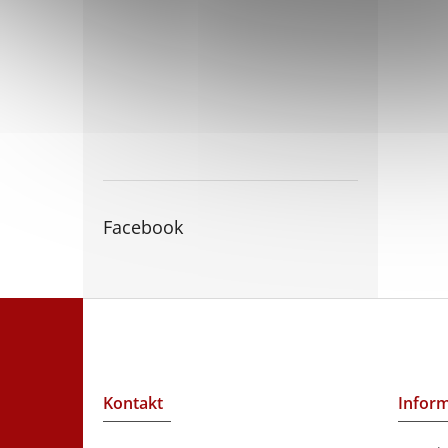
Facebook
Z
á
p
a
t
Kontakt
Inform
í