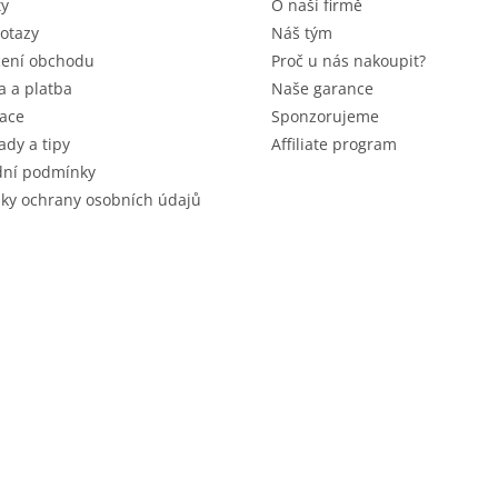
ty
O naší firmě
otazy
Náš tým
ení obchodu
Proč u nás nakoupit?
 a platba
Naše garance
ace
Sponzorujeme
ady a tipy
Affiliate program
ní podmínky
ky ochrany osobních údajů
 vyhrazena.