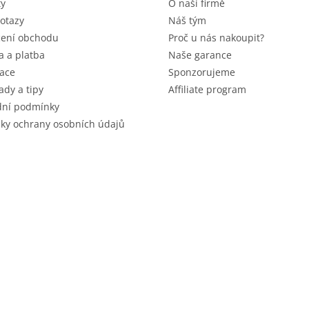
ty
O naší firmě
otazy
Náš tým
ení obchodu
Proč u nás nakoupit?
 a platba
Naše garance
ace
Sponzorujeme
ady a tipy
Affiliate program
ní podmínky
ky ochrany osobních údajů
 vyhrazena.