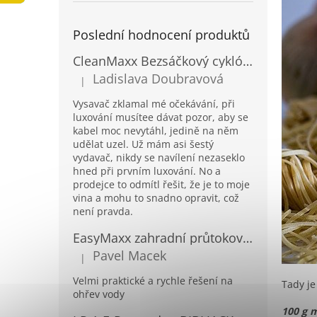
a
n
Poslední hodnocení produktů
e
l
CleanMaxx Bezsáčkový cyklónový podlahový vysavač BCV-19133
Ladislava Doubravová
|
Hodnocení produktu je 2 z 5 hvězdiček.
Vysavač zklamal mé očekávání, při
luxování musítee dávat pozor, aby se
kabel moc nevytáhl, jedině na něm
udělat uzel. Už mám asi šestý
vydavač, nikdy se navílení nezaseklo
hned při prvním luxování. No a
prodejce to odmítl řešit, že je to moje
vina a mohu to snadno opravit, což
není pravda.
EasyMaxx zahradní průtokový ohřívač vody 04900
Pavel Macek
|
Hodnocení produktu je 5 z 5 hvězdiček.
Velmi praktické a rychle řešení na
Tady je
ohřev vody
100 g m