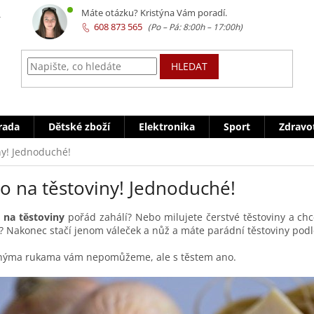
z
Máte otázku? Kristýna Vám poradí.
608 873 565
HLEDAT
rada
Dětské zboží
Elektronika
Sport
Zdravo
ny! Jednoduché!
o na těstoviny! Jednoduché!
 na těstoviny
pořád zahálí? Nebo milujete čerstvé těstoviny a chc
 Nakonec stačí jenom váleček a nůž a máte parádní těstoviny podl
vnýma rukama vám nepomůžeme, ale s těstem ano.