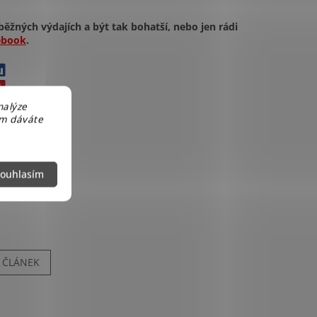
běžných výdajích a být tak bohatší, nebo jen rádi
ebook
.
nalýze
em dáváte
ouhlasím
Í ČLÁNEK