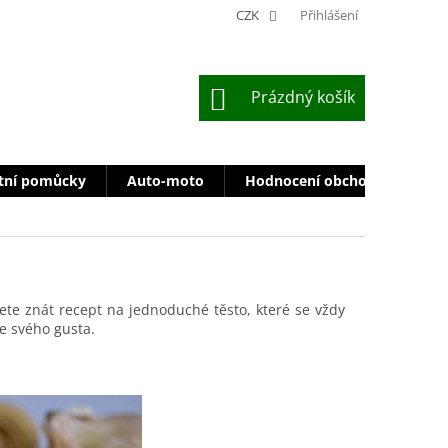
CZK
Přihlášení
NÁKUPNÍ
Prázdný košík
KOŠÍK
tní pomůcky
Auto-moto
Hodnocení obchodu
Zn
ete znát recept na jednoduché těsto, které se vždy
e svého gusta.