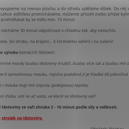
vysypeme na rovnou plochu a do středu uděláme důlek. Do něj v
 Lehce vidličkou promícháváme, můžeme přisolit (nebo přidat byl
, prohnětávat by se mělo min. 15 minut.
 necháme 30 minut odpočinout v chladnu tak, aby neoschlo.
tovo. Do stroku, na krájení… k čerstvému vaření i na sušení!
ro výrobu
domácích těstovin:
ozrnné mouky budou těstoviny hrubší, budou více sát a budou mít o
e-li semolinovou mouku, nejvíce podobná jí je hladká 00 pšeničná
ko i mouka mají mít stejnou (pokojovou) teplotu
ní třeba, solí se až voda, ve které se těstoviny vaří
těstoviny se vaří zhruba 3 - 10 minut podle síly a velikosti.
a
strojek na těstoviny.
Obrázek: Pixabay