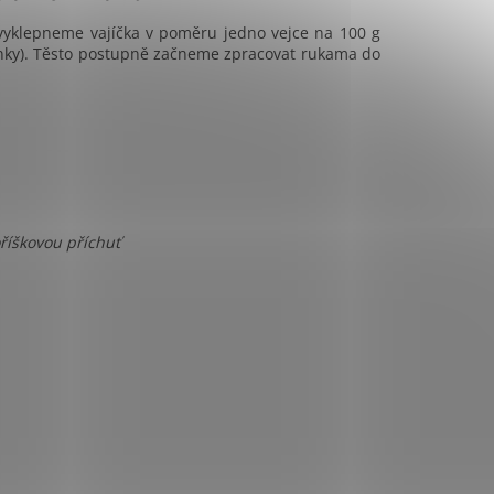
yklepneme vajíčka v poměru jedno vejce na 100 g
inky). Těsto postupně začneme zpracovat rukama do
říškovou příchuť