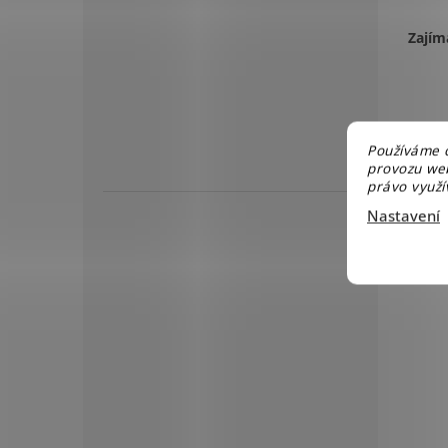
Zajím
Používáme c
provozu web
právo využív
Nastavení