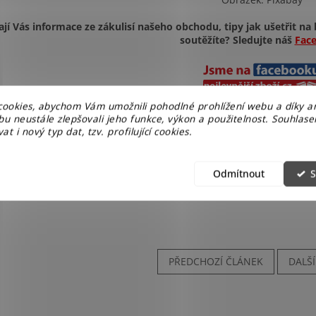
ají Vás informace ze zákulisí našeho obchodu, tipy jak ušetřit na 
soutěžíte? Sledujte náš
Fac
ookies, abychom Vám umožnili pohodlné prohlížení webu a díky a
u neustále zlepšovali jeho funkce, výkon a použitelnost. Souhlas
at i nový typ dat, tzv. profilující cookies.
Odmítnout
S
PŘEDCHOZÍ ČLÁNEK
DALŠ