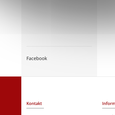
Facebook
Z
á
p
a
t
Kontakt
Inform
í