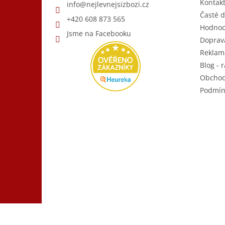
Kontak
info
@
nejlevnejsizbozi.cz
Časté d
+420 608 873 565
Hodnoc
Jsme na Facebooku
Doprava
Reklam
Blog - r
Obchod
Podmín
Copyright 2026
Nejlevnější Zboží.cz
. Všechna práva