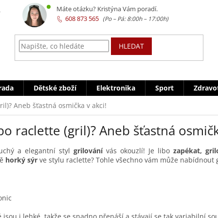
z
Máte otázku? Kristýna Vám poradí.
608 873 565
HLEDAT
rada
Dětské zboží
Elektronika
Sport
Zdravo
(gril)? Aneb šťastná osmička v akci!
ibo raclette (gril)? Aneb šťastná osmičk
uchý a elegantní styl
grilování
vás okouzlí! Je libo
zapékat, gril
ně
horký sýr
ve stylu raclette? Tohle všechno vám může nabídnout gril
 jsou i lehké, takže se snadno přenáší a stávají se tak variabilní so