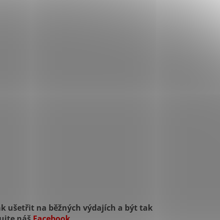
k ušetřit na běžných výdajích a být tak
dujte náš
Facebook
.