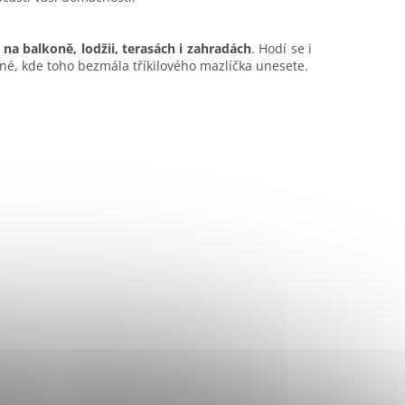
ě na balkoně, lodžii, terasách i zahradách
. Hodí se i
né, kde toho bezmála tříkilového mazlíčka unesete.