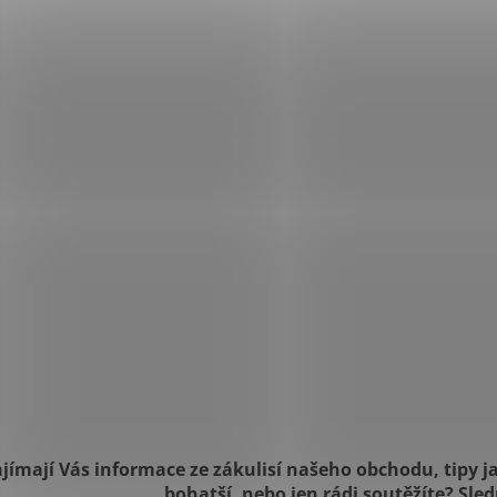
jímají Vás informace ze zákulisí našeho obchodu, tipy ja
bohatší, nebo jen rádi soutěžíte? Sle