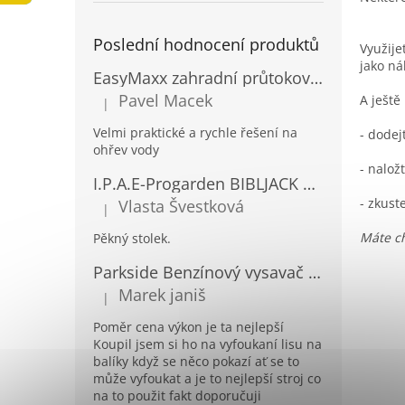
a
n
Poslední hodnocení produktů
Využije
e
jako ná
l
EasyMaxx zahradní průtokový ohřívač vody 04900
Pavel Macek
A ještě
|
Hodnocení produktu je 5 z 5 hvězdiček.
Velmi praktické a rychle řešení na
- dodej
ohřev vody
- nalož
I.P.A.E-Progarden BIBLJACK Zahradní plastový stůl JACK RATAN antracitový
- zkust
Vlasta Švestková
|
Hodnocení produktu je 5 z 5 hvězdiček.
Máte ch
Pěkný stolek.
Parkside Benzínový vysavač a foukač listí PBLS 26 B2
Marek janiš
|
Hodnocení produktu je 5 z 5 hvězdiček.
Poměr cena výkon je ta nejlepší
Koupil jsem si ho na vyfoukaní lisu na
balíky když se něco pokazí ať se to
může vyfoukat a je to nejlepší stroj co
na to použit fakt doporučuji