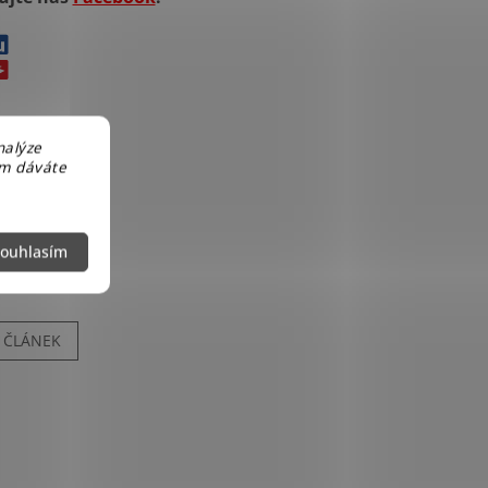
nalýze
em dáváte
ouhlasím
Í ČLÁNEK