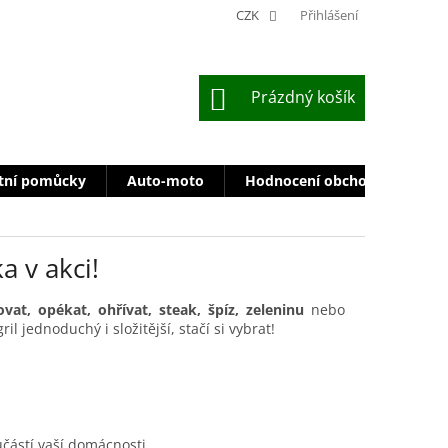
CZK
Přihlášení
NÁKUPNÍ
Prázdný košík
KOŠÍK
tní pomůcky
Auto-moto
Hodnocení obchodu
Zn
a v akci!
ovat, opékat, ohřívat, steak, špíz, zeleninu
nebo
 jednoduchý i složitější, stačí si vybrat!
učástí vaší domácnosti.