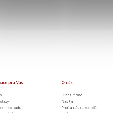
ace pro Vás
O nás
ty
O naší firmě
otazy
Náš tým
ení obchodu
Proč u nás nakoupit?