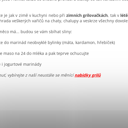
te je jak v zimě v kuchyni nebo při
zimních grilovačkách
, tak v
lét
hrada veškerých vařičů na chaty, chalupy a veskrze všechny dovole
 něco má... budou se vám sbíhat sliny:
te do marinád neobvyklé bylinky (máta, kardamon, hřebíček)
te maso na 24 do mléka a pak teprve ochucujte
e i jogurtové marinády
uť, vybírejte z naší neustále se měnící
nabídky grilů