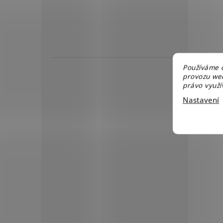
Používáme c
provozu web
právo využív
Nastavení