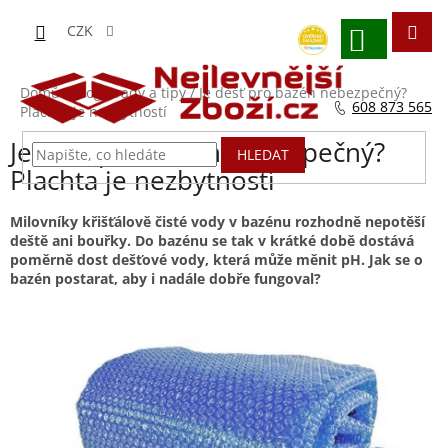
Přejít
na
CZK
obsah
NÁKUPNÍ
KOŠÍK
Domů
/
Blog - rady a tipy
/
Je déšť pro bazén nebezpečný?
608 873 565
Plachta je nezbytností
Je déšť pro bazén nebezpečný?
HLEDAT
Plachta je nezbytností
Milovníky křišťálově čisté vody v bazénu rozhodně nepotěší
deště ani bouřky. Do bazénu se tak v krátké době dostává
poměrně dost dešťové vody, která může měnit pH. Jak se o
bazén postarat, aby i nadále dobře fungoval?