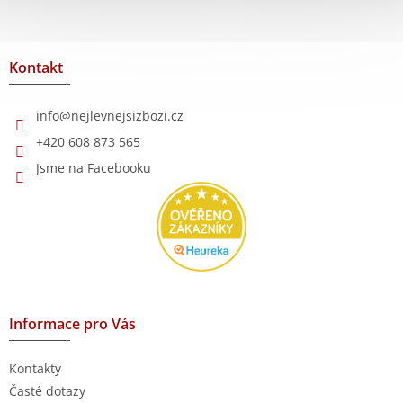
Z
á
p
a
Kontakt
t
í
info
@
nejlevnejsizbozi.cz
+420 608 873 565
Jsme na Facebooku
Informace pro Vás
Kontakty
Časté dotazy