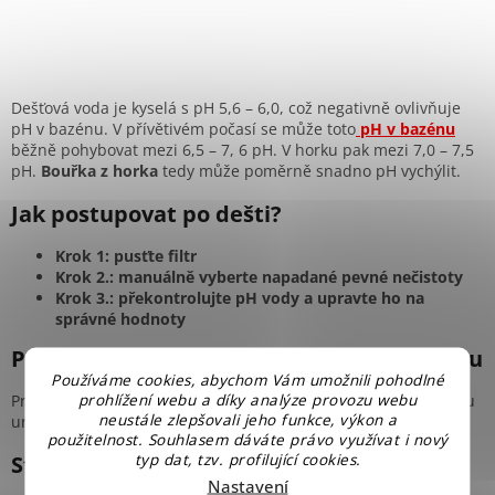
Dešťová voda je kyselá s pH 5,6 – 6,0, což negativně ovlivňuje
pH v bazénu. V přívětivém počasí se může toto
pH v bazénu
běžně pohybovat mezi 6,5 – 7, 6 pH. V horku pak mezi 7,0 – 7,5
pH.
Bouřka z horka
tedy může poměrně snadno pH vychýlit.
Jak postupovat po dešti?
Krok 1: pusťte filtr
Krok 2.: manuálně vyberte napadané pevné nečistoty
Krok 3.: překontrolujte pH vody a upravte ho na
správné hodnoty
Problémem je i doplňování vody do bazénu
Používáme cookies, abychom Vám umožnili pohodlné
prohlížení webu a díky analýze provozu webu
Problémové může být také doplňování vody do bazénu. Jsou tu
neustále zlepšovali jeho funkce, výkon a
určité sklony různých typů vod, o kterých je dobré vědět:
použitelnost. Souhlasem dáváte právo využívat i nový
typ dat, tzv. profilující cookies.
Studniční voda má sklony k růstu řas
Nastavení