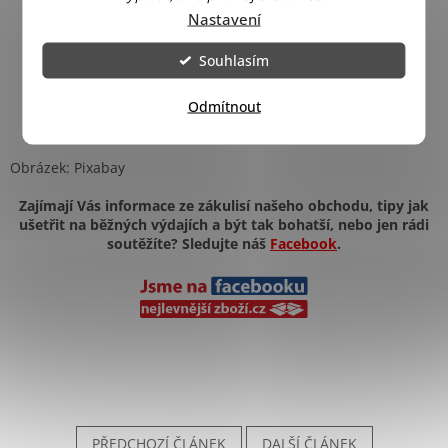
Nastavení
Souhlasím
Odmítnout
Obrázek: Pixabay
Zajímají Vás informace ze zákulisí našeho obchodu, tipy jak
ušetřit na běžných výdajích a být tak bohatší, nebo jen rádi
soutěžíte? Sledujte náš
Facebook
.
PŘEDCHOZÍ ČLÁNEK
DALŠÍ ČLÁNEK