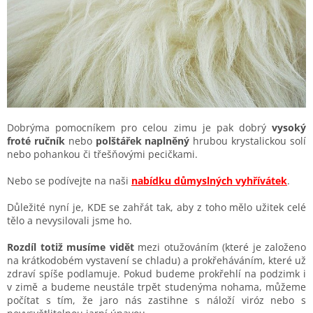
Dobrýma pomocníkem pro celou zimu je pak dobrý
vysoký
froté ručník
nebo
polštářek naplněný
hrubou krystalickou solí
nebo pohankou či třešňovými pecičkami.
Nebo se podívejte na naši
nabídku důmyslných vyhřívátek
.
Důležité nyní je, KDE se zahřát tak, aby z toho mělo užitek celé
tělo a nevysilovali jsme ho.
Rozdíl totiž musíme vidět
mezi otužováním (které je založeno
na krátkodobém vystavení se chladu) a prokřeháváním, které už
zdraví spíše podlamuje. Pokud budeme prokřehlí na podzimk i
v zimě a budeme neustále trpět studenýma nohama, můžeme
počítat s tím, že jaro nás zastihne s náloží viróz nebo s