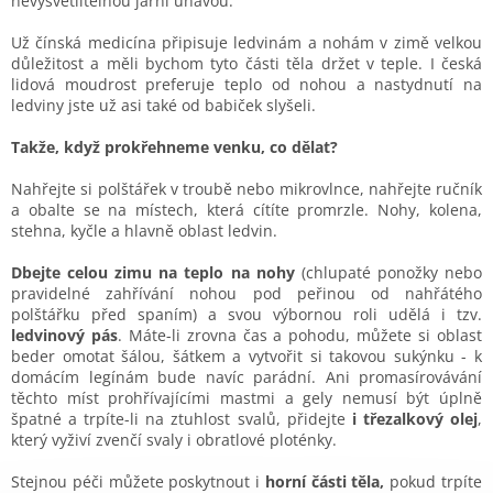
nevysvětlitelnou jarní únavou.
Už čínská medicína připisuje ledvinám a nohám v zimě velkou
důležitost a měli bychom tyto části těla držet v teple. I česká
lidová moudrost preferuje teplo od nohou a nastydnutí na
ledviny jste už asi také od babiček slyšeli.
Takže, když prokřehneme venku, co dělat?
Nahřejte si polštářek v troubě nebo mikrovlnce, nahřejte ručník
a obalte se na místech, která cítíte promrzle. Nohy, kolena,
stehna, kyčle a hlavně oblast ledvin.
Dbejte celou zimu na teplo na nohy
(chlupaté ponožky nebo
pravidelné zahřívání nohou pod peřinou od nahřátého
polštářku před spaním) a svou výbornou roli udělá i tzv.
ledvinový pás
. Máte-li zrovna čas a pohodu, můžete si oblast
beder omotat šálou, šátkem a vytvořit si takovou sukýnku - k
domácím legínám bude navíc parádní. Ani promasírovávání
těchto míst prohřívajícími mastmi a gely nemusí být úplně
špatné a trpíte-li na ztuhlost svalů, přidejte
i třezalkový olej
,
který vyživí zvenčí svaly i obratlové ploténky.
Stejnou péči můžete poskytnout i
horní části těla,
pokud trpíte