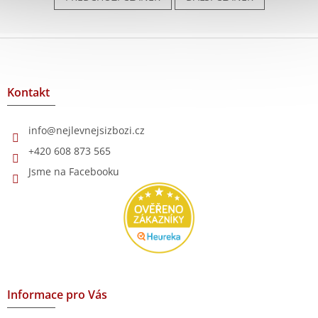
Z
á
p
a
Kontakt
t
í
info
@
nejlevnejsizbozi.cz
+420 608 873 565
Jsme na Facebooku
Informace pro Vás