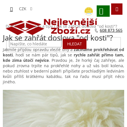
Přejít
na
CZK
obsah
NÁKUPNÍ
KOŠÍK
Domů
/
Blog - rady a tipy
/
Jak se zahřát doslova "od kosti"?
608 873 565
Jak se zahřát doslova "od kosti"?
HLEDAT
Jakmile přijdou opravdu vlezlé dny a
začínáme prokřehávat od
kosti
, hodí se nám pár tipů, jak se
rychle zahřát přímo tam,
kde zima útočí nejvíce
. Pravdou je, že horký čaj zahřeje, ale
pokud zrovna trpíte na prokřehlé nohy a už vás bolí kolena,
nebo ztuhlost v bederní páteři připíšete prochladlým ledvinám
kvůli příliš krátkému kabátku, tak na řadu musí přijít něco
jiného.