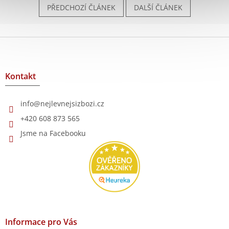
PŘEDCHOZÍ ČLÁNEK
DALŠÍ ČLÁNEK
Z
á
p
a
Kontakt
t
í
info
@
nejlevnejsizbozi.cz
+420 608 873 565
Jsme na Facebooku
Informace pro Vás