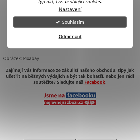
typ dat, tzv. profilující cookies.
Nastavení
Souhlasím
Odmítnout
Obrázek: Pixabay
Zajímají Vás informace ze zákulisí našeho obchodu, tipy jak
ušetřit na běžných výdajích a být tak bohatší, nebo jen rádi
soutěžíte? Sledujte náš
Facebook
.