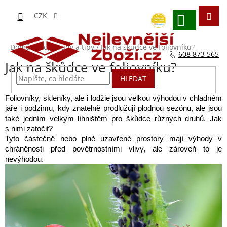
Přejít
na
CZK
obsah
NÁKUPNÍ
KOŠÍK
Domů
/
Blog - rady a tipy
/
Jak na škůdce ve foliovníku?
608 873 565
Jak na škůdce ve foliovníku?
HLEDAT
Foliovníky, skleníky, ale i lodžie jsou velkou výhodou v chladném
jaře i podzimu, kdy znatelně prodlužují plodnou sezónu, ale jsou
také jedním velkým líhništěm pro škůdce různých druhů. Jak
s nimi zatočit?
Tyto částečně nebo plně uzavřené prostory mají výhody v
chráněnosti před povětrnostními vlivy, ale zároveň to je
nevýhodou.