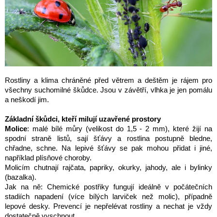
Rostliny a klima chráněné před větrem a deštěm je rájem pro
všechny suchomilné škůdce. Jsou v závětří, vlhka je jen pomálu
a neškodí jim.
Základní škůdci, kteří milují uzavřené prostory
Molice
: malé bílé můry (velikost do 1,5 - 2 mm), které žijí na
spodní straně listů, sají šťávy a rostlina postupně bledne,
chřadne, schne. Na lepivé šťávy se pak mohou přidat i jiné,
například plísňové choroby.
Molicím chutnají rajčata, papriky, okurky, jahody, ale i bylinky
(bazalka).
Jak na ně: Chemické postřiky fungují ideálně v počátečních
stadiích napadení (více bílých larviček než molic), případně
lepové desky. Prevencí je nepřelévat rostliny a nechat je vždy
dostatečně vyschnout.