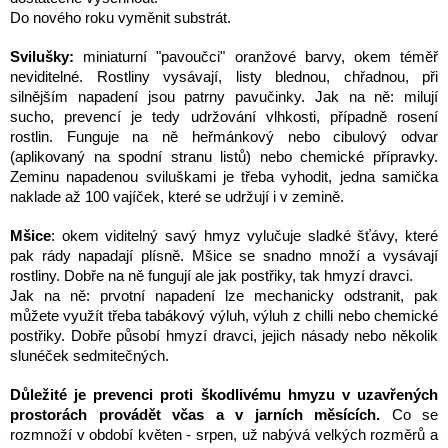
Do nového roku vyměnit substrát.
Svilušky:
miniaturní "pavoučci" oranžové barvy, okem téměř
neviditelné. Rostliny vysávají, listy blednou, chřadnou, při
silnějším napadení jsou patrny pavučinky. Jak na ně: milují
sucho, prevencí je tedy udržování vlhkosti, případně rosení
rostlin. Funguje na ně heřmánkový nebo cibulový odvar
(aplikovaný na spodní stranu listů) nebo chemické přípravky.
Zeminu napadenou sviluškami je třeba vyhodit, jedna samička
naklade až 100 vajíček, které se udržují i v zemině.
Mšice
: okem viditelný savý hmyz vylučuje sladké šťávy, které
pak rády napadají plísně. Mšice se snadno množí a vysávají
rostliny. Dobře na ně fungují ale jak postřiky, tak hmyzí dravci.
Jak na ně: prvotní napadení lze mechanicky odstranit, pak
můžete využít třeba tabákový výluh, výluh z chilli nebo chemické
postřiky. Dobře působí hmyzí dravci, jejich násady nebo několik
slunéček sedmitečných.
Důležité je prevenci proti škodlivému hmyzu v uzavřených
prostorách provádět včas a v jarních měsících.
Co se
rozmnoží v období květen - srpen, už nabývá velkých rozměrů a