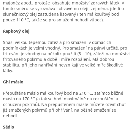
majonéz apod., protože obsahuje množství zdravých látek. V
tomto směru se vyrovnává i olivovému oleji, zejména, jde-li o
slunečnicový olej zastudena lisovaný ( ten má kouřový bod
pouze 110 °C, takže se pro smažení nehodí vůbec).
Řepkový olej
Snáší velkou tepelnou zátěž a pro smažení v domácích
podmínkách je velmi vhodný. Pro smažení na pánvi určitě, pro
fritování je vhodný na několik použití (5 - 10), záleží na množství
fritovaného pokrmu a době i míře rozpálení. Má dobrou
stabilitu, při jeho nahřívání nevznikají ve velké míře škodlivé
látky.
Ghí máslo
Přepuštěné máslo má kouřový bod na 210 °C, zatímco běžné
máslo na 170 °C (a tak se hodí maximálně na rozpuštění a
ochucení pokrmů). Na přepuštěném másle můžete oživit chuť
již smažených pokrmů při ohřívání, na běžné smažení se
nehodí.
Sádlo