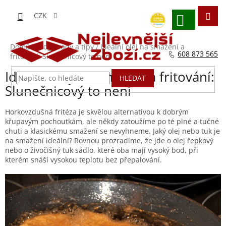
Přejít
na
CZK
obsah
NÁKUPNÍ
KOŠÍK
Domů
/
Blog - rady a tipy
/
Ideální olej na smažení a
608 873 565
fritování: Slunečnicový to není
Ideální olej na smažení a fritování:
HLEDAT
Slunečnicový to není
Horkovzdušná fritéza je skvělou alternativou k dobrým
křupavým pochoutkám, ale někdy zatoužíme po té plné a tučné
chuti a klasickému smažení se nevyhneme. Jaký olej nebo tuk je
na smažení ideální? Rovnou prozradíme, že jde o olej řepkový
nebo o živočišný tuk sádlo, které oba mají vysoký bod, při
kterém snáší vysokou teplotu bez přepalování.