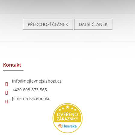
PŘEDCHOZÍ ČLÁNEK
DALŠÍ ČLÁNEK
Z
á
p
a
Kontakt
t
í
info
@
nejlevnejsizbozi.cz
+420 608 873 565
Jsme na Facebooku