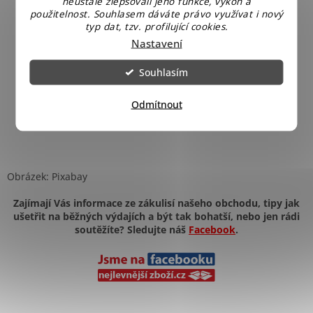
neustále zlepšovali jeho funkce, výkon a
použitelnost. Souhlasem dáváte právo využívat i nový
typ dat, tzv. profilující cookies.
Nastavení
Souhlasím
Odmítnout
Obrázek: Pixabay
Zajímají Vás informace ze zákulisí našeho obchodu, tipy jak
ušetřit na běžných výdajích a být tak bohatší, nebo jen rádi
soutěžíte? Sledujte náš
Facebook
.