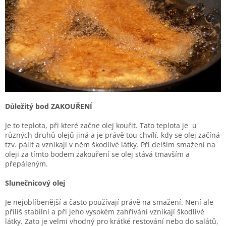
Důležitý bod ZAKOUŘENÍ
Je to teplota, při které začne olej kouřit. Tato teplota je u
různých druhů olejů jiná a je právě tou chvílí, kdy se olej začíná
tzv. pálit a vznikají v něm škodlivé látky. Při delším smažení na
oleji za tímto bodem zakouření se olej stává tmavším a
přepáleným.
Slunečnicový olej
Je nejoblíbenější a často používají právě na smažení. Není ale
příliš stabilní a při jeho vysokém zahřívání vznikají škodlivé
látky. Zato je velmi vhodný pro krátké restování nebo do salátů,