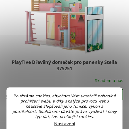
PlayTive Dřevěný domeček pro panenky Stella
375251
Skladem u nás
Do košíku
549 Kč
Používáme cookies, abychom Vám umožnili pohodlné
prohlížení webu a díky analýze provozu webu
neustále zlepšovali jeho funkce, výkon a
2
položek celkem
použitelnost. Souhlasem dáváte právo využívat i nový
O
typ dat, tzv. profilující cookies.
v
Nastavení
l
Z