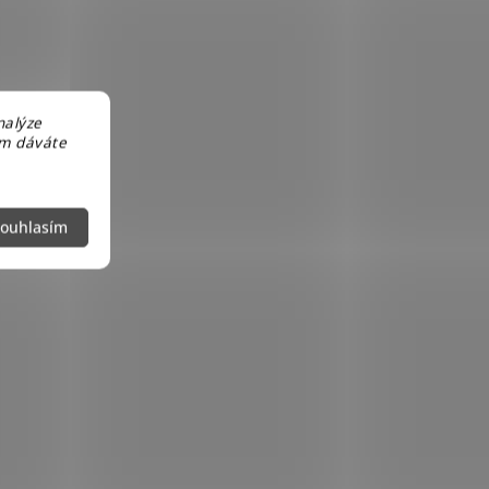
nalýze
em dáváte
ouhlasím