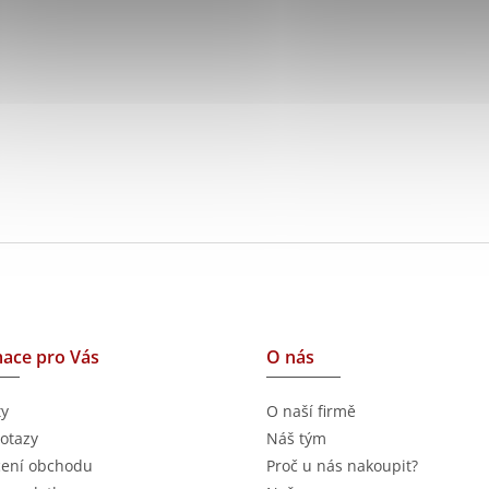
ace pro Vás
O nás
ty
O naší firmě
otazy
Náš tým
ení obchodu
Proč u nás nakoupit?