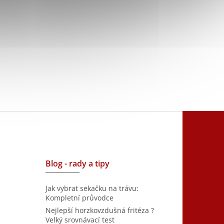
Blog - rady a tipy
Jak vybrat sekačku na trávu:
Kompletní průvodce
Nejlepší horzkovzdušná fritéza ?
Velký srovnávací test