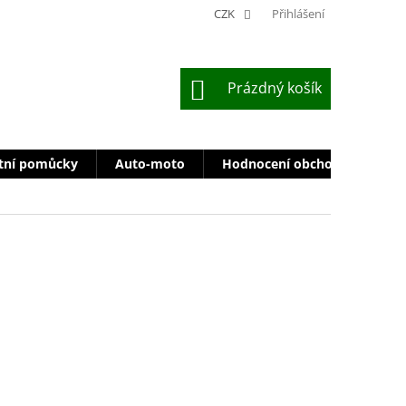
CZK
Přihlášení
NÁKUPNÍ
Prázdný košík
KOŠÍK
tní pomůcky
Auto-moto
Hodnocení obchodu
Zn