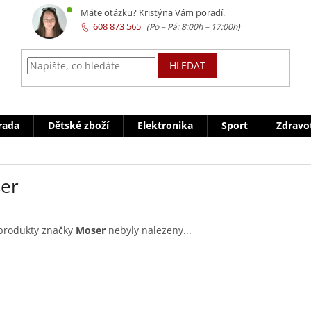
z
Máte otázku? Kristýna Vám poradí.
608 873 565
HLEDAT
rada
Dětské zboží
Elektronika
Sport
Zdravo
er
produkty značky
Moser
nebyly nalezeny...