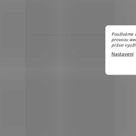
Používáme c
provozu web
právo využív
Nastavení