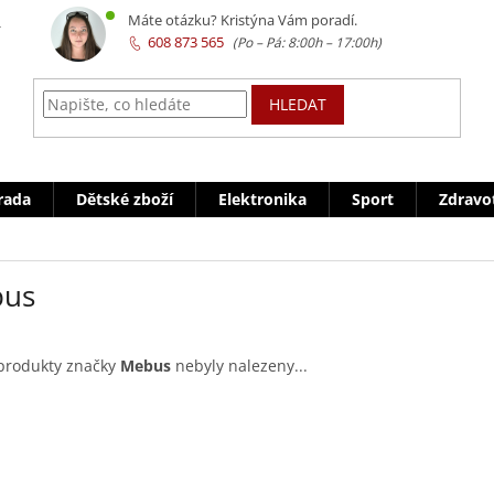
z
Máte otázku? Kristýna Vám poradí.
608 873 565
HLEDAT
rada
Dětské zboží
Elektronika
Sport
Zdravo
us
produkty značky
Mebus
nebyly nalezeny...