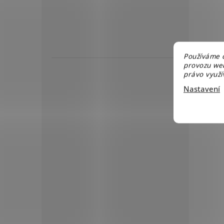
Používáme c
provozu web
právo využív
Nastavení