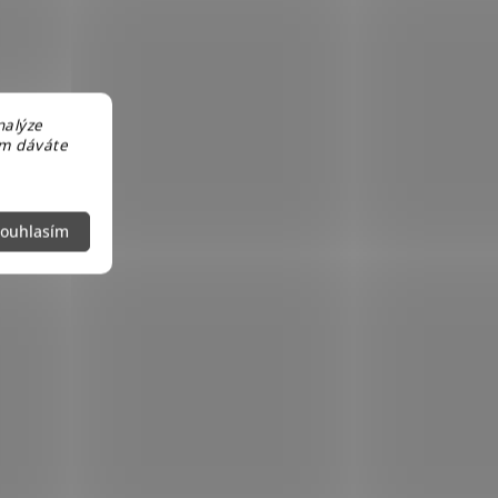
nalýze
em dáváte
ouhlasím