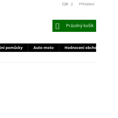
CZK
Přihlášení
NÁKUPNÍ
Prázdný košík
KOŠÍK
tní pomůcky
Auto-moto
Hodnocení obchodu
Zn