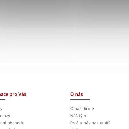
ace pro Vás
O nás
ty
O naší firmě
otazy
Náš tým
ení obchodu
Proč u nás nakoupit?