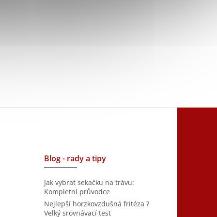
Blog - rady a tipy
Jak vybrat sekačku na trávu:
Kompletní průvodce
Nejlepší horzkovzdušná fritéza ?
Velký srovnávací test