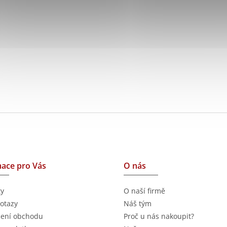
ace pro Vás
O nás
ty
O naší firmě
otazy
Náš tým
ení obchodu
Proč u nás nakoupit?