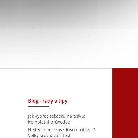
Blog - rady a tipy
Jak vybrat sekačku na trávu:
Kompletní průvodce
Nejlepší horzkovzdušná fritéza ?
Velký srovnávací test