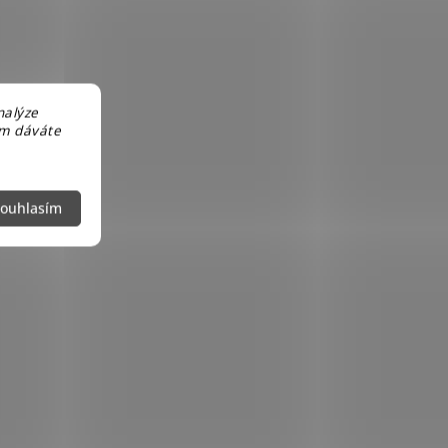
nalýze
em dáváte
ouhlasím