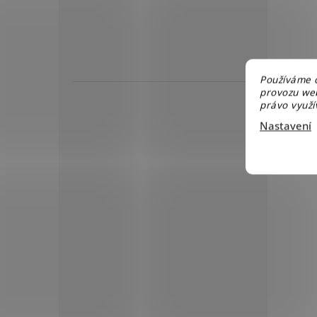
Používáme c
provozu web
právo využív
Nastavení