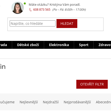
z
Máte otázku? Kristýna Vám poradí.
608 873 565
HLEDAT
rada
Dětské zboží
Elektronika
Sport
Zdravo
in
OTEVŘÍT FILTR
ručujeme
Nejlevnější
Nejdražší
Nejprodávanější
Abecedn