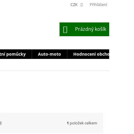
CZK
Přihlášení
NÁKUPNÍ
Prázdný košík
KOŠÍK
tní pomůcky
Auto-moto
Hodnocení obchodu
Zn
1
položek celkem
ě