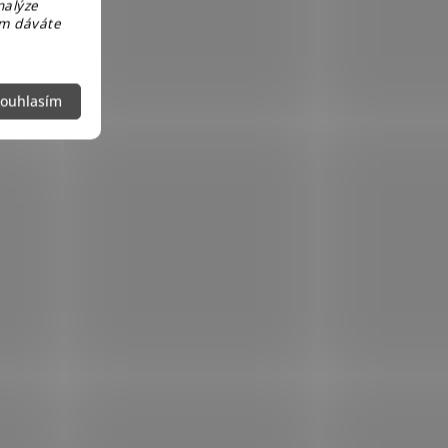
nalýze
em dáváte
ouhlasím