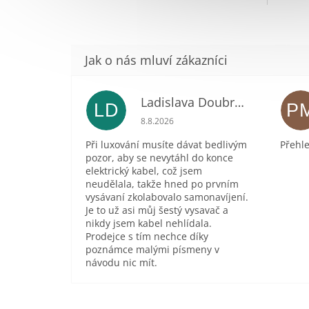
Ladislava Doubravová
LD
P
Hodnocení obchodu je 2 z 5 hvězdič
8.8.2026
Při luxování musíte dávat bedlivým
Přehle
pozor, aby se nevytáhl do konce
elektrický kabel, což jsem
neudělala, takže hned po prvním
vysávaní zkolabovalo samonavíjení.
Je to už asi můj šestý vysavač a
nikdy jsem kabel nehlídala.
Prodejce s tím nechce díky
poznámce malými písmeny v
návodu nic mít.