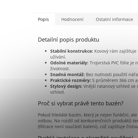
Popis
Hodnocení
Ostatní informace
Detailní popis produktu
Stabilní konstrukce:
Kovový rám zajišťuje v
užívání.
Odolné materiály:
Trojvrstvá PVC fólie je 
životnost.
Snadná montáž:
Bez nutnosti použití nář
Praktické rozměry:
S průměrem 366 cm a v
Stylový design:
Vnější ratanový vzhled se
vzhled.
Proč si vybrat právě tento bazén?
Pokud hledáte bazén, který je nejen funkční, ale 
volbou. Na rozdíl od konkurenčních produktů te
(filtrace není součástí balení), což zajišťuje čisto