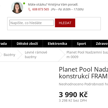
z
Máte otázku? Kristýna Vám poradí.
608 873 565
HLEDAT
rada
Dětské zboží
Elektronika
Sport
Zdravo
Levné rámové
Planet Pool Nadzemní baz
Bazény
bazény
m 0009
Planet Pool Nad
konstrukcí FRAM
Průměrné
Neohodnoceno
Podrobnosti h
hodnocení
3 990 Kč
produktu
je
3 298 Kč bez DPH
0,0
z
Měrná