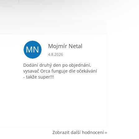
Mojmír Netal
MN
je 5 z 5 hvězdiček.
Hodnocení obchodu je 5 z 5 hvězdiček.
4.8.2026
Dodání druhý den po objednání,
vysavač Orca funguje dle očekávání
- takže super!!!
Zobrazit další hodnocení