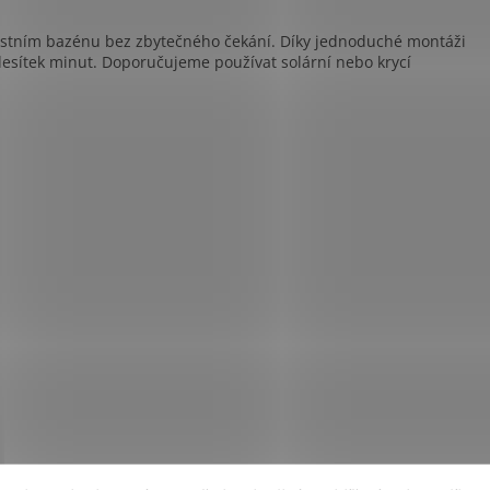
vlastním bazénu bez zbytečného čekání. Díky jednoduché montáži
esítek minut. Doporučujeme používat solární nebo krycí