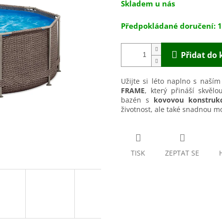
Skladem u nás
5
cena:
hvězdiček.
1
Přidat do 
Užijte si léto naplno s naší
FRAME
, který přináší skvěl
bazén s
kovovou konstrukc
životnost, ale také snadnou m
TISK
ZEPTAT SE