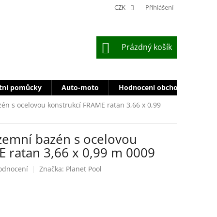
CZK
Přihlášení
NÁKUPNÍ
Prázdný košík
KOŠÍK
tní pomůcky
Auto-moto
Hodnocení obchodu
Zn
én s ocelovou konstrukcí FRAME ratan 3,66 x 0,99
zemní bazén s ocelovou
E ratan 3,66 x 0,99 m 0009
odnocení
Značka:
Planet Pool