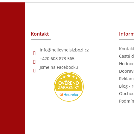
Z
á
p
a
t
Kontakt
Inform
í
Kontak
info
@
nejlevnejsizbozi.cz
Časté d
+420 608 873 565
Hodnoc
Jsme na Facebooku
Doprava
Reklam
Blog - r
Obchod
Podmín