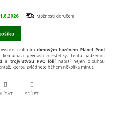
1.8.2026
Možnosti doručení
košíku
m vysoce kvalitním
rámovým bazénem Planet Pool
ou kombinaci pevnosti a estetiky. Tento nadzemní
í
a
trojvrstvou PVC fólií
nabízí nejen dlouhou
ontáž, kterou zvládnete během několika minut.
HLÍDAT
SDÍLET