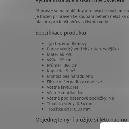
Rychlá instalace a okamžité osvěžení
Připravte se na teplé dny a relaxaci ve vašem 
je bazén připraven ke koupání během několika d
plachtu pro lepší ohřev a čistotu vody.
Specifikace produktu
Typ bazénu: Rámový
Barva: Modrý vnitřek / ratan zvnějšku
Materiál: PVC
Výška: 99 cm
Průměr: 366 cm
3
Kapacita: 9 m
Montáž bez nářadí: Ano
Filtrační čerpadlo v ceně: Ne
Včetně krytu: Ne
Včetně žebříku: Ne
Včetně pod bazénové podložky: Ne
Tloušťka stěny: 0,54 mm
Tloušťka dna: 0,30 mm
Objednejte nyní a užijte si léto naplno