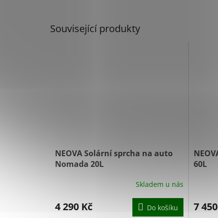
Související produkty
NEOVA Solární sprcha na auto
NEOVA
Nomada 20L
60L
Skladem u nás
4 290 Kč
7 450
Do košíku