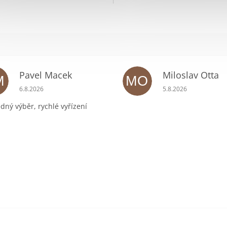
Pavel Macek
Miloslav Otta
M
MO
ek.
Hodnocení obchodu je 5 z 5 hvězdiček.
Hodnocení obchodu 
6.8.2026
5.8.2026
dný výběr, rychlé vyřízení