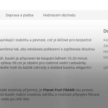
Doprava a platba
Hodnocení obchodu
D
ynikající stabilitu a pevnost, což je klíčové pro bezpečné
Ka
Zá
navržena tak, aby odolávala poškození a zajišťovala dlouhou
Hm
EA
adí, bazén je připraven ke koupání během 15-20 minut.
ýškou 99 cm je ideální pro rodinné vodní radovánky.
 skvěle hodí do každé zahrady a dodává bazénu elegantní
GP
také esteticky příjemný, je
Planet Pool FRAME
tou pravou
nto bazén nabízí snadnou údržbu a možnost připojení filtrace
u vodu po celé léto.