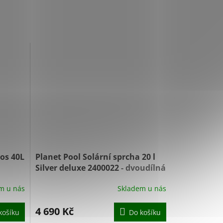
os 40L
Planet Pool Solární sprcha 20 l
Silver deluxe 2400022
- dvoudílná
m u nás
Skladem u nás
4 690 Kč
košíku
Do košíku