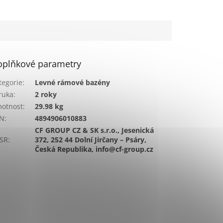
oplňkové parametry
tegorie
:
Levné rámové bazény
ruka
:
2 roky
otnost
:
29.98 kg
N
:
4894906010883
CF GROUP CZ & SK s.r.o., Jesenická
SR
:
372, 252 44 Dolní Jirčany – Psáry,
Česká Republika, info@cf-group.cz