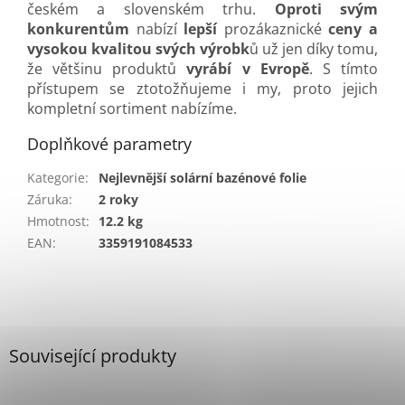
českém a slovenském trhu.
Oproti svým
konkurentům
nabízí
lepší
prozákaznické
ceny a
vysokou kvalitou svých výrobk
ů už jen díky tomu,
že většinu produktů
vyrábí v Evropě
. S tímto
přístupem se ztotožňujeme i my, proto jejich
kompletní sortiment nabízíme.
Doplňkové parametry
Kategorie
:
Nejlevnější solární bazénové folie
Záruka
:
2 roky
Hmotnost
:
12.2 kg
EAN
:
3359191084533
Související produkty