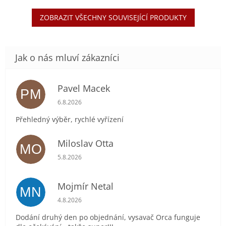
ZOBRAZIT VŠECHNY SOUVISEJÍCÍ PRODUKTY
Pavel Macek
PM
Hodnocení obchodu je 5 z 5 hvězdiček.
6.8.2026
Přehledný výběr, rychlé vyřízení
Miloslav Otta
MO
Hodnocení obchodu je 5 z 5 hvězdiček.
5.8.2026
Mojmír Netal
MN
Hodnocení obchodu je 5 z 5 hvězdiček.
4.8.2026
Dodání druhý den po objednání, vysavač Orca funguje