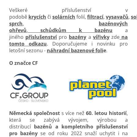
Veškeré příslušenství v
podobě
krycích
či
solárních
folií,
filtrací
,
vysavačů
,
so
sprch
,
bazénových
ohřevů
,
schůdkům k bazénu
a
jiného
příslušenství
pro
bazény
a
vířivky
zde
na
tomto odkazu
. Doporučujeme i novinku pro
letošní sezonu -
náhradní bazenové foli
e
.
O značce CF
Německá společnost
s více než
60. letou historií
,
která se zabývá vývojem, výrobou a
distribucí
bazénů a kompletního příslušenství
pro bazény
se od roku 2022 snaží uchytit i na