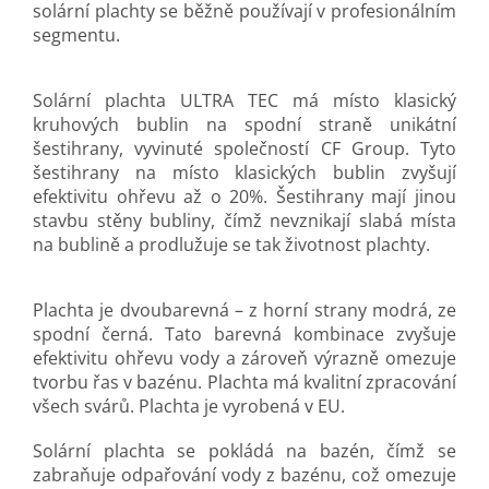
solární plachty se běžně používají v profesionálním
segmentu.
Solární plachta ULTRA TEC má místo klasický
kruhových bublin na spodní straně unikátní
šestihrany, vyvinuté společností CF Group. Tyto
šestihrany na místo klasických bublin zvyšují
efektivitu ohřevu až o 20%. Šestihrany mají jinou
stavbu stěny bubliny, čímž nevznikají slabá místa
na bublině a prodlužuje se tak životnost plachty.
Plachta je dvoubarevná – z horní strany modrá, ze
spodní černá. Tato barevná kombinace zvyšuje
efektivitu ohřevu vody a zároveň výrazně omezuje
tvorbu řas v bazénu.
Plachta má kvalitní zpracování
všech svárů. Plachta je vyrobená v EU.
Solární plachta se pokládá na bazén, čímž se
zabraňuje odpařování vody z bazénu, což omezuje