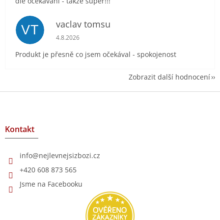
dle očekávání - takže super!!!
vaclav tomsu
VT
Hodnocení obchodu je 5 z 5 hvězdiček.
4.8.2026
Produkt je přesně co jsem očekával - spokojenost
Zobrazit další hodnocení
Z
á
p
a
Kontakt
t
í
info
@
nejlevnejsizbozi.cz
+420 608 873 565
Jsme na Facebooku