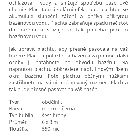
ochlazování vody a snižuje spotřebu bazénové
chemie. Plachta má solární efekt, pod plachtou se
akumuluje sluneční záření a ohřívá přikrytou
bazénovou vodu. Plachta zabraňuje spadu nečistot
do bazénu a snižuje se tak potřeba péče o
bazénovou vodu.
Jak upravit plachtu, aby přesně pasovala na váš
bazén? Plachtu položte na bazén a za pomoci další
osoby ji natáhnete po obvodu bazénu. Na
napnutou plachtu obkreslete např. lihovým fixem
okraj bazénu. Poté plachtu běžnými nůžkami
zastřihněte na vámi požadovaný rozměr. Plachta
tak bude přesně pasovat na váš bazén.
Tvar
obdélník
Barva
modro - černá
Typ bublin
šestihrany
Průměr
6 x 3 m
Tloušťka
550 mic