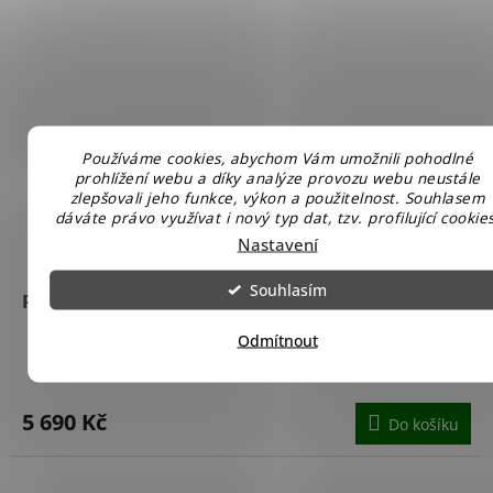
Používáme cookies, abychom Vám umožnili pohodlné
prohlížení webu a díky analýze provozu webu neustále
zlepšovali jeho funkce, výkon a použitelnost. Souhlasem
dáváte právo využívat i nový typ dat, tzv. profilující cookies
Nastavení
Souhlasím
Planet Pool Nadzemní bazén s ocelovou konstrukcí
FRAME ratan - 3,66 x 1,22 m 0062
Odmítnout
Skladem u nás
5 690 Kč
Do košíku