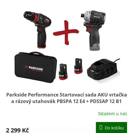
o
V
d
ý
u
p
k
i
t
s
ů
p
r
o
d
u
k
t
ů
Parkside Performance Startovací sada AKU vrtačka
a rázový utahovák PBSPA 12 E4 + PDSSAP 12 B1
Skladem u nás
Do košíku
2 299 Kč