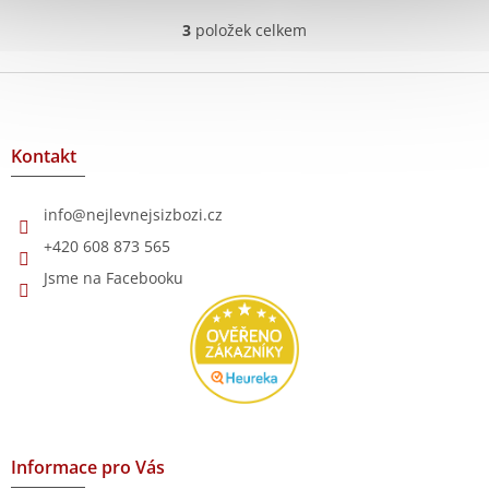
5,0
z
3
položek celkem
O
5
v
hvězdiček.
l
Z
á
á
d
p
a
a
Kontakt
c
t
í
í
p
info
@
nejlevnejsizbozi.cz
r
v
+420 608 873 565
k
Jsme na Facebooku
y
v
ý
p
i
s
u
Informace pro Vás