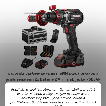
Parkside Performance AKU Příklepová vrtačka s
příslušenstvím 2x Baterie 2 Ah + nabíječka PSBSAP
20-Li D4
Skladem u nás
Používáme cookies, abychom Vám umožnili pohodlné
prohlížení webu a díky analýze provozu webu
neustále zlepšovali jeho funkce, výkon a
Do košíku
3 490 Kč
použitelnost. Souhlasem dáváte právo využívat i nový