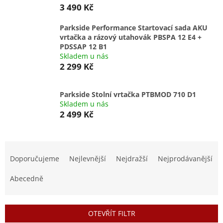
3 490 Kč
Parkside Performance Startovací sada AKU
vrtačka a rázový utahovák PBSPA 12 E4 +
PDSSAP 12 B1
Skladem u nás
2 299 Kč
Parkside Stolní vrtačka PTBMOD 710 D1
Skladem u nás
2 499 Kč
Ř
a
Doporučujeme
Nejlevnější
Nejdražší
Nejprodávanější
z
e
Abecedně
n
í
p
OTEVŘÍT FILTR
r