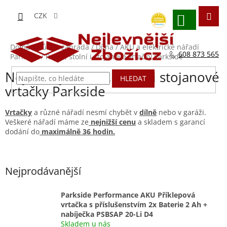
Přejít
na
CZK
obsah
NÁKUPNÍ
KOŠÍK
Domů
/
Dům a zahrada
/
Dílna
/
AKU a elektrické nářadí
608 873 565
Parkside
/
Ruční, stolní i stojanové vrtačky Parkside
Nejlevnější ruční, stolní i stojanové
HLEDAT
vrtačky Parkside
Vrtačky
a různé nářadí nesmí chybět v
dílně
nebo v garáži.
Veškeré nářadí máme ze
nejnižší cenu
a skladem s garancí
dodání do
maximálně 36 hodin.
Nejprodávanější
Parkside Performance AKU Příklepová
vrtačka s příslušenstvím 2x Baterie 2 Ah +
nabíječka PSBSAP 20-Li D4
Skladem u nás