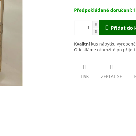
hvězdiček.
1
Přidat do 
Kvalitní
kus nábytku vyrobené
Odesíláme okamžitě po přijetí
TISK
ZEPTAT SE