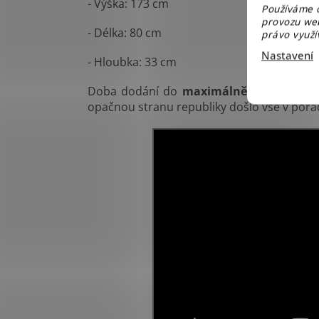
- Výška: 173 cm
Používáme c
provozu web
- Délka: 80 cm
právo využív
Nastavení
- Hloubka: 33 cm
Doba dodání do
maximálně 2 pracovní
opačnou stranu republiky došlo vše v pořá