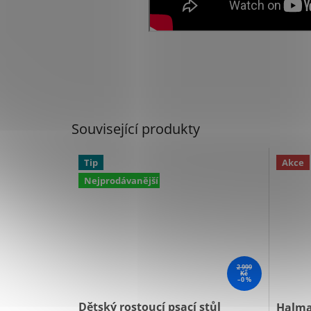
Související produkty
Tip
Akce
Nejprodávanější
2 999
Kč
–0 %
Dětský rostoucí psací stůl
Halmar