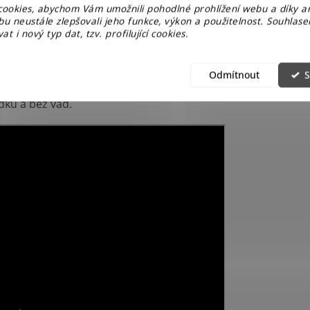
ookies, abychom Vám umožnili pohodlné prohlížení webu a díky a
u neustále zlepšovali jeho funkce, výkon a použitelnost. Souhlas
at i nový typ dat, tzv. profilující cookies.
Odmítnout
S
ch dnů
. Zboží ještě přebalujeme a balíme tak, aby i na
dku a bez vad.