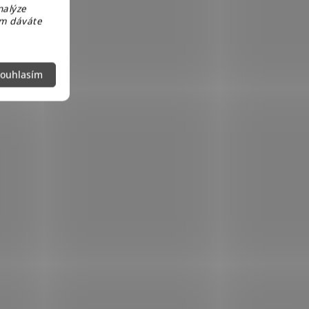
nalýze
em dáváte
ouhlasím