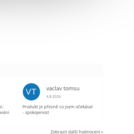
vaclav tomsu
VT
je 5 z 5 hvězdiček.
Hodnocení obchodu je 5 z 5 hvězdiček.
4.8.2026
í,
Produkt je přesně co jsem očekával
ávání
- spokojenost
Zobrazit další hodnocení