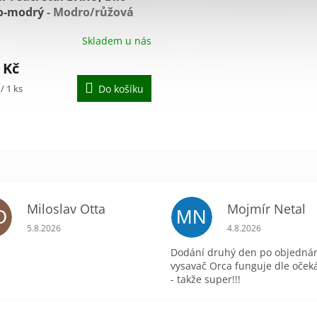
o-modrý
- Modro/růžová
nta
Skladem u nás
né
ení
 Kč
tu
/ 1 ks
Do košíku
ek.
Miloslav Otta
Mojmír Netal
O
MN
ek.
Hodnocení obchodu je 5 z 5 hvězdiček.
Hodnocení obchodu 
5.8.2026
4.8.2026
Dodání druhý den po objednán
vysavač Orca funguje dle oček
- takže super!!!