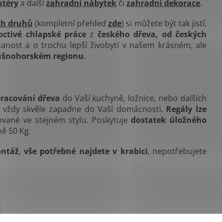
téry
a další
zahradní nábytek
či
zahradní dekorace
.
ch druhů
(kompletní přehled
zde
) si můžete být tak jistí,
octivé chlapské práce
z
českého dřeva, od českých
nost a o trochu lepší živobytí v našem krásném, ale
ušnohorském regionu
.
racování dřeva
do Vaší kuchyně, ložnice, nebo dalších
a vždy skvěle zapadne do Vaší domácnosti.
Regály lze
ované ve stejném stylu. Poskytuje
dostatek úložného
ně 50 Kg.
ontáž
,
vše potřebné najdete v krabici
, nepotřebujete