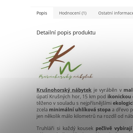
Popis
Hodnocení (1)
Ostatní informac
Detailní popis produktu
Krušnohorský nábytek
je vyráběn v
malé
úpatí Krušných hor, 15 km pod
ikonickou 
těženo v souladu s nejpřísnějšími
ekologi
zcela
minimální uhlíková stopa
a dřevo p
jen několik málo kilometrů na rozdíl od náby
Truhláři si každý kousek
pečlivě vybírají