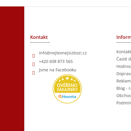
Z
á
p
a
t
Kontakt
Inform
í
Kontak
info
@
nejlevnejsizbozi.cz
Časté d
+420 608 873 565
Hodnoc
Jsme na Facebooku
Doprava
Reklam
Blog - r
Obchod
Podmín