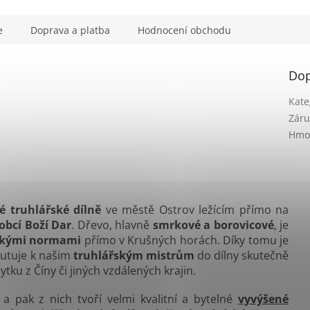
e
Doprava a platba
Hodnocení obchodu
Dop
Kate
Záru
Hmo
 truhlářské dílně
ve městě Ostrov ležícím přímo na
obcí Boží Dar
. Dřevo, hlavně
smrkové a borovicové
, je
ckými normami
přímo v Krušných horách. Díky tomu je
utuje k našim
truhlářským mistrům
do dílny skutečně
tku z Číny či jiných vzdálených krajin.
a pak z nich tvoří velmi kvalitní a bytelné
vyvýšené