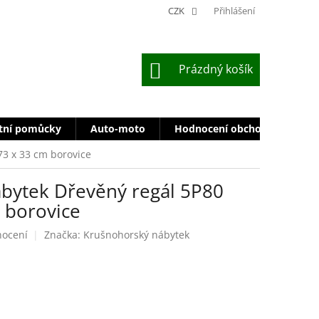
CZK
Přihlášení
NÁKUPNÍ
Prázdný košík
KOŠÍK
tní pomůcky
Auto-moto
Hodnocení obchodu
Zn
73 x 33 cm borovice
bytek Dřevěný regál 5P80
 borovice
nocení
Značka:
Krušnohorský nábytek