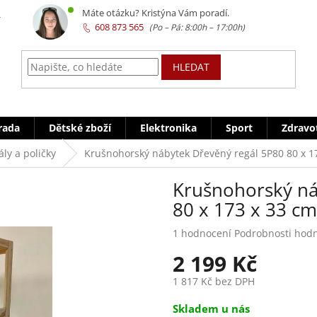
z
Máte otázku? Kristýna Vám poradí.
608 873 565
HLEDAT
rada
Dětské zboží
Elektronika
Sport
Zdravo
ly a poličky
Krušnohorský nábytek Dřevěný regál 5P80 80 x 1
Krušnohorský ná
80 x 173 x 33 cm
Průměrné
1 hodnocení
Podrobnosti hod
hodnocení
2 199 Kč
produktu
je
1 817 Kč bez DPH
5,0
z
Měrná
Skladem u nás
5
cena: