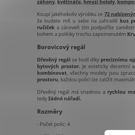
záhony
,
květináče,
hmyzí hotely
,
kompos
Koupí jakéhokoliv výrobku ze
72 nabízený
že budete mít u sebe na zahradě
kus p
ručiček
a zároveň tím podpoříte zaměstna
bohem a politiky trochu zapomenutém
Kr
Borovicový regál
Dřevěný regál
se hodí díky
preciznímu op
bytových prostor.
Je esteticky decentní 
kombinovat
, všechny modely jsou zprac
prostoru
, každou polici lze zatížit maximál
Dřevěný regál má snadnou a
rychlou m
tedy
žádné nářadí.
Rozměry
- Počet polic: 4