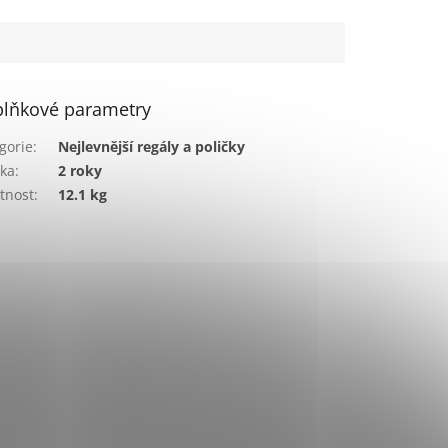
lňkové parametry
gorie
:
Nejlevnější regály a poličky
ka
:
2 roky
tnost
:
12.1 kg