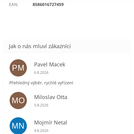
EAN
:
8586016727459
Pavel Macek
PM
Hodnocení obchodu je 5 z 5 hvězdiček.
6.8.2026
Přehledný výběr, rychlé vyřízení
Miloslav Otta
MO
Hodnocení obchodu je 5 z 5 hvězdiček.
5.8.2026
Mojmír Netal
MN
Hodnocení obchodu je 5 z 5 hvězdiček.
4.8.2026