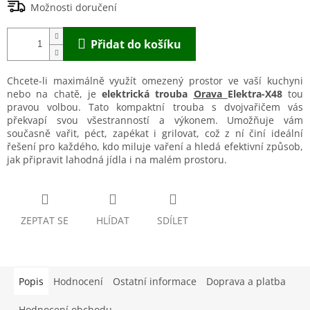
Možnosti doručení
Přidat do košíku
Chcete-li maximálně využít omezený prostor ve vaší kuchyni
nebo na chatě, je
elektrická trouba
Orava
Elektra-X48
tou
pravou volbou. Tato kompaktní trouba s dvojvařičem vás
překvapí svou všestranností a výkonem. Umožňuje vám
současně vařit, péct, zapékat i grilovat, což z ní činí ideální
řešení pro každého, kdo miluje vaření a hledá efektivní způsob,
jak připravit lahodná jídla i na malém prostoru.
ZEPTAT SE
HLÍDAT
SDÍLET
Popis
Hodnocení
Ostatní informace
Doprava a platba
Hodnocení obchodu