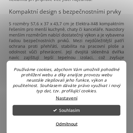
Kompaktní design s bezpečnostními prvky
S rozměry 57,6 x 37 x 43,7 cm je Elektra-X48 kompaktním
řešením pro menší kuchyně, chaty či kanceláře. Navzdory
menším rozměrům nabízí dostatečný výkon a je vybavena
řadou bezpečnostních prvků. Mezi nejdůležitější patří
ochrana proti přehřátí, stabilita na pracovní ploše a
odolnost vůči převrácení. Její dvojitá skleněná dvířka
navíc zajišťují lepší tepelnou izolaci, což zvyšuje
bezpečnost při manipulaci.
Používáme cookies, abychom Vám umožnili pohodlné
Proč zvolit
Orava
Elektra-X48?
prohlížení webu a díky analýze provozu webu
neustále zlepšovali jeho funkce, výkon a
použitelnost. Souhlasem dáváte právo využívat i nový
typ dat, tzv. profilující cookies.
Nastavení
Souhlasím
Odmítnout