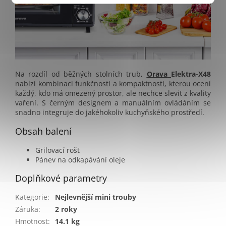
Na rozdíl od běžných stolních trub,
Orava
Elektra-X48
nabízí kombinaci funkčnosti a kompaktnosti, kterou ocení
každý, kdo má omezený prostor, ale nechce slevit z kvality
vaření. S černým designem a manuálním ovládáním se
snadno integruje do jakéhokoliv kuchyňského prostředí.
Obsah balení
Grilovací rošt
Pánev na odkapávání oleje
Doplňkové parametry
Kategorie
:
Nejlevnější mini trouby
Záruka
:
2 roky
Hmotnost
:
14.1 kg