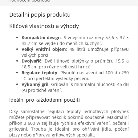
Detailní popis produktu
Klíčové vlastnosti a výhody
Kompaktní design
: S vnějšími rozměry 57,6 × 37 ×
43,7 cm se vejde i do menších kuchyní.
Velký vnitřní objem
: 48 litrů umožňuje přípravu
velkých porcí.
Dvojvařič
: Dvě litinové plotýnky o průměru 15,5 a
18,5 cm pro různé velikosti hrnců.
Regulace teploty
: Plynulé nastavení od 100 do 230
°C pro perfektní výsledky pečení.
Výkonný gril
: Grilování s minimální hlučností 45 dB
(A) pro tiché vaření.
Ideální pro každodenní použití
Díky samostatné regulaci teploty jednotlivých plotýnek
můžete připravovat několik pokrmů současně. Maximální
příkon 3 600 W zajišťuje rychlé a efektivní vaření, pečení i
grilování. Trouba je ideální pro ohřívání jídla, pečení
pizzy nebo přípravu grilovaných specialit.