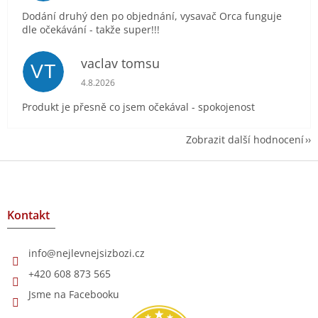
Dodání druhý den po objednání, vysavač Orca funguje
dle očekávání - takže super!!!
vaclav tomsu
VT
Hodnocení obchodu je 5 z 5 hvězdiček.
4.8.2026
Produkt je přesně co jsem očekával - spokojenost
Zobrazit další hodnocení
Z
á
p
a
Kontakt
t
í
info
@
nejlevnejsizbozi.cz
+420 608 873 565
Jsme na Facebooku