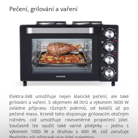
Pečení, grilování a vaření
Elektra-X48 umožňuje nejen klasické pečení, ale také
grilování a vaření. S objemem 48 litrů a výkonem 3600 W
zvládne přípravu různých pokrmů, od koláčů až po
pečené maso. Kromě toho disponuje grilovacím otočným
rožněm, což umožňuje rovnoměrné propečení jídel.
Současně lze využít také varné plotýnky – jednu s
výkonem 1000 W a druhou s 600 W, což zaručuje
flexibilitu při přípravě více jídel najednou.