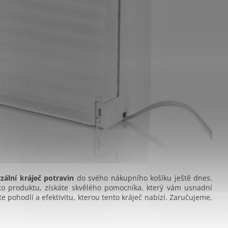
ální kráječ potravin
do svého nákupního košíku ještě dnes.
to produktu, získáte skvělého pomocníka, který vám usnadní
te pohodlí a efektivitu, kterou tento kráječ nabízí. Zaručujeme,