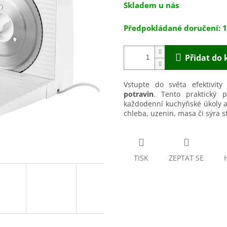
Skladem u nás
cena:
1
Přidat do 
Vstupte do světa efektivi
potravin
. Tento praktický 
každodenní kuchyňské úkoly a
chleba, uzenin, masa či sýra s
TISK
ZEPTAT SE