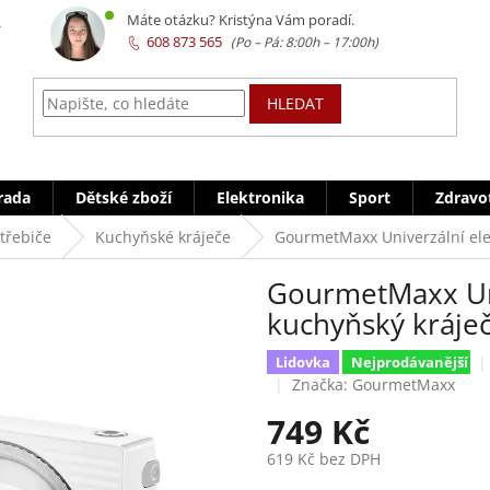
z
Máte otázku? Kristýna Vám poradí.
608 873 565
HLEDAT
rada
Dětské zboží
Elektronika
Sport
Zdravo
třebiče
Kuchyňské kráječe
GourmetMaxx Univerzální elek
GourmetMaxx Uni
kuchyňský kráječ
Lidovka
Nejprodávanější
Značka:
GourmetMaxx
749 Kč
619 Kč bez DPH
Měrná