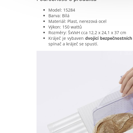
Model: 15284
Barva: Bílá
Materiál: Plast, nerezová ocel
Výkon: 150 wattů
Rozměry: ŠxVxH cca 12,2 x 24,1 x 37 cm
Kráječ je vybaven
dvojicí bezpečnostních
spínač a kráječ se spustí.