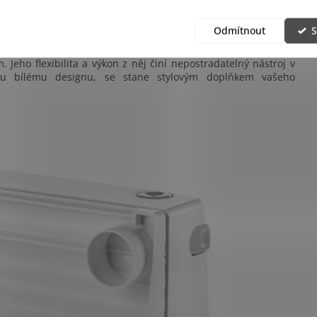
Odmítnout
S
ůsob, jak zjednodušit přípravu jídel doma,
GourmetMaxx
 Jeho flexibilita a výkon z něj činí nepostradatelný nástroj v
ímu bílému designu, se stane stylovým doplňkem vašeho