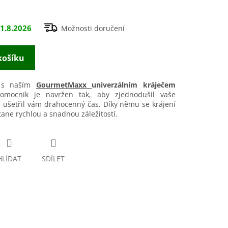
hvězdiček.
1.8.2026
Možnosti doručení
košíku
ty s naším
GourmetMaxx
univerzálním kráječem
pomocník je navržen tak, aby zjednodušil vaše
 ušetřil vám drahocenný čas. Díky němu se krájení
tane rychlou a snadnou záležitostí.
HLÍDAT
SDÍLET