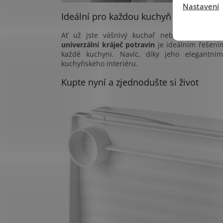
Nastavení
Ideální pro každou kuchyň
Ať už jste vášnivý kuchař nebo hledáte zp
univerzální kráječ potravin
je ideálním řešením.
každé kuchyni. Navíc, díky jeho elegantn
kuchyňského interiéru.
Kupte nyní a zjednodušte si život