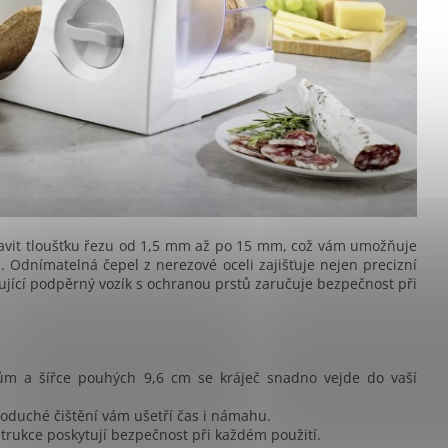
vit tloušťku řezu od 1,5 mm až po 15 mm, což vám umožňuje
. Odnímatelná čepel z nerezové oceli zajišťuje nejen precizní
ující podpěrný vozík s ochranou prstů zaručuje bezpečnost při
m a šířce pouhých 9,6 cm se kráječ snadno vejde do vaší
oduché čištění vám ušetří čas i námahu.
trukce poskytují bezpečnost při každém použití.