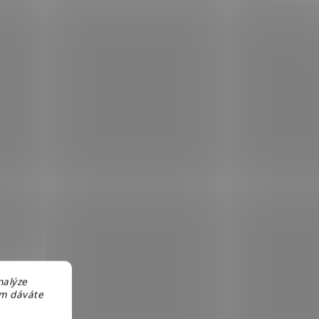
nalýze
em dáváte