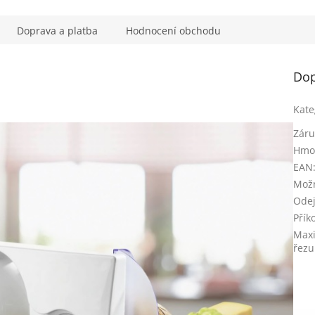
Doprava a platba
Hodnocení obchodu
Dop
Kate
Záru
Hmo
EAN
Možn
Odej
Přík
Maxi
řezu