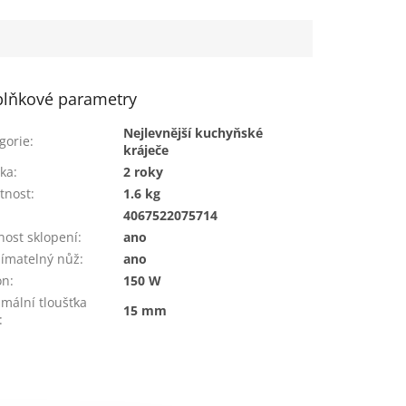
lňkové parametry
Nejlevnější kuchyňské
gorie
:
kráječe
ka
:
2 roky
tnost
:
1.6 kg
:
4067522075714
ost sklopení
:
ano
ímatelný nůž
:
ano
on
:
150 W
mální tloušťka
15 mm
: