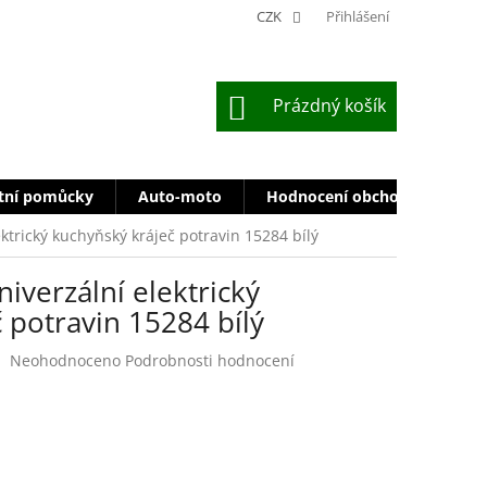
CZK
Přihlášení
NÁKUPNÍ
Prázdný košík
KOŠÍK
tní pomůcky
Auto-moto
Hodnocení obchodu
Zn
trický kuchyňský kráječ potravin 15284 bílý
verzální elektrický
 potravin 15284 bílý
Průměrné
Neohodnoceno
Podrobnosti hodnocení
hodnocení
produktu
je
0,0
z
5