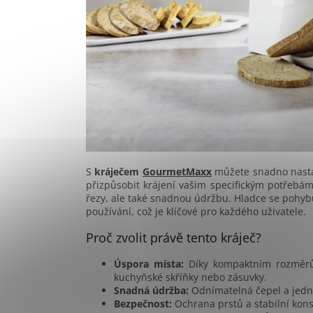
S
kráječem
GourmetMaxx
můžete snadno nasta
přizpůsobit krájení vašim specifickým potřebám
řezy, ale také snadnou údržbu. Hladce se pohyb
používání, což je klíčové pro každého uživatele.
Proč zvolit právě tento kráječ?
Úspora místa:
Díky kompaktním rozměrů
kuchyňské skříňky nebo zásuvky.
Snadná údržba:
Odnímatelná čepel a jedn
Bezpečnost:
Ochrana prstů a stabilní kons