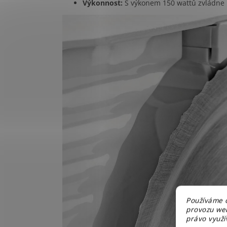
Výkonnost:
S výkonem 150 wattů zvládne k
Používáme c
provozu web
právo využív