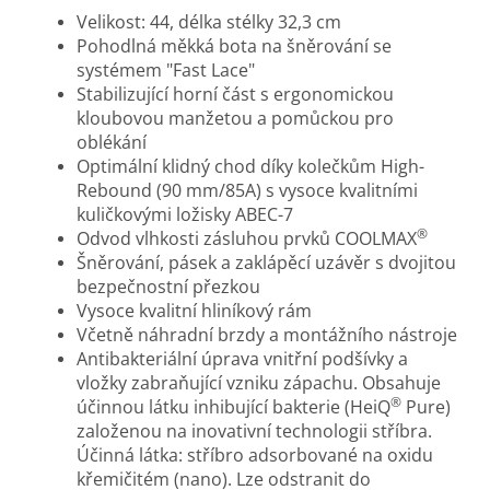
Velikost: 44, délka stélky 32,3 cm
Pohodlná měkká bota na šněrování se
systémem "Fast Lace"
Stabilizující horní část s ergonomickou
kloubovou manžetou a pomůckou pro
oblékání
Optimální klidný chod díky kolečkům High-
Rebound (90 mm/85A) s vysoce kvalitními
kuličkovými ložisky ABEC-7
®
Odvod vlhkosti zásluhou prvků COOLMAX
Šněrování, pásek a zaklápěcí uzávěr s dvojitou
bezpečnostní přezkou
Vysoce kvalitní hliníkový rám
Včetně náhradní brzdy a montážního nástroje
Antibakteriální úprava vnitřní podšívky a
vložky zabraňující vzniku zápachu. Obsahuje
®
účinnou látku inhibující bakterie (HeiQ
Pure)
založenou na inovativní technologii stříbra.
Účinná látka: stříbro adsorbované na oxidu
křemičitém (nano). Lze odstranit do