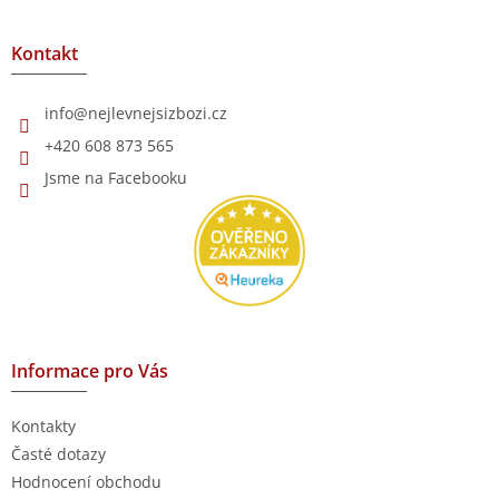
á
p
a
Kontakt
t
í
info
@
nejlevnejsizbozi.cz
+420 608 873 565
Jsme na Facebooku
Informace pro Vás
Kontakty
Časté dotazy
Hodnocení obchodu