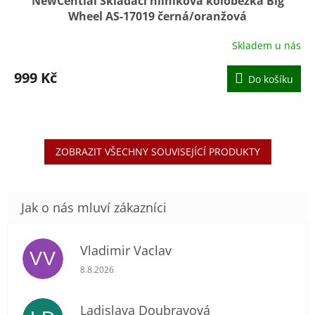
NewCential Skládací hliníková koloběžka Big
Wheel AS-17019 černá/oranžová
Skladem u nás
999 Kč
Do košíku
ZOBRAZIT VŠECHNY SOUVISEJÍCÍ PRODUKTY
Vladimir Vaclav
VV
Hodnocení obchodu je 5 z 5 hvězdiček.
8.8.2026
Ladislava Doubravová