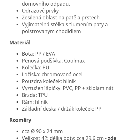
domovního odpadu.
Odrazové prvky
Zesílená oblast na patě a prstech
Vyjímatelná stélka s tlumením paty a
polstrovaným chodidlem
Materiál
Bota: PP / EVA
Pěnová podšívka: Coolmax
Kolečka: PU
Ložiska: chromovaná ocel
Pouzdra koleček: hliník
Vyztužení špičky: PVC, PP + sklolaminát
Brzda: TPU
Rám: hliník
Základní deska / držák koleček: PP
Rozměry
cca Ø 90 x 24 mm
Velikost 42: délka boty: cca 29,6 cm -
zde