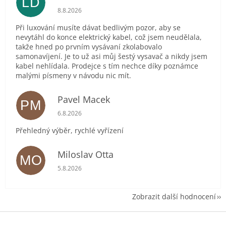
LD
Hodnocení obchodu je 2 z 5 hvězdiček.
8.8.2026
Při luxování musíte dávat bedlivým pozor, aby se
nevytáhl do konce elektrický kabel, což jsem neudělala,
takže hned po prvním vysávaní zkolabovalo
samonavíjení. Je to už asi můj šestý vysavač a nikdy jsem
kabel nehlídala. Prodejce s tím nechce díky poznámce
malými písmeny v návodu nic mít.
Pavel Macek
PM
Hodnocení obchodu je 5 z 5 hvězdiček.
6.8.2026
Přehledný výběr, rychlé vyřízení
Miloslav Otta
MO
Hodnocení obchodu je 5 z 5 hvězdiček.
5.8.2026
Zobrazit další hodnocení
Z