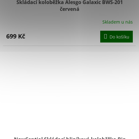
Skládací koloběžka Alesgo Galaxic BWS-201
červená
Skladem u nás
699 Kč
Do košíku