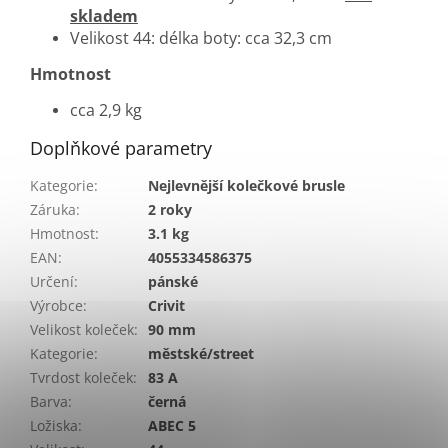
skladem
Velikost 44: délka boty: cca 32,3 cm
Hmotnost
cca 2,9 kg
Doplňkové parametry
Kategorie
:
Nejlevnější kolečkové brusle
Záruka
:
2 roky
Hmotnost
:
3.1 kg
EAN
:
4055334586375
Určení
:
pánské
Výrobce
:
Crivit
Velikost koleček
:
90 mm
Kategorie
:
městské/street
Tvrdost koleček
:
83 A
Barva
:
černá
Ložiska
:
ABEC 5