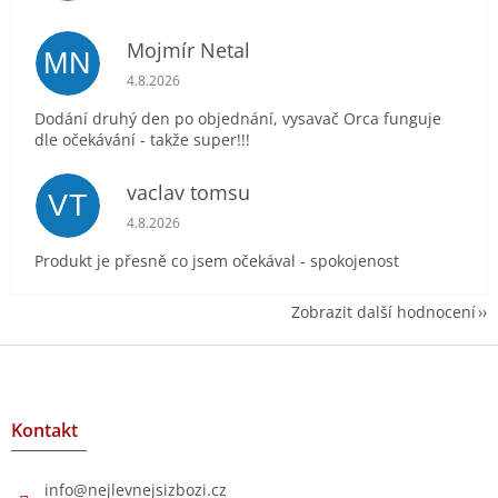
Mojmír Netal
MN
Hodnocení obchodu je 5 z 5 hvězdiček.
4.8.2026
Dodání druhý den po objednání, vysavač Orca funguje
dle očekávání - takže super!!!
vaclav tomsu
VT
Hodnocení obchodu je 5 z 5 hvězdiček.
4.8.2026
Produkt je přesně co jsem očekával - spokojenost
Zobrazit další hodnocení
Z
á
p
a
Kontakt
t
í
info
@
nejlevnejsizbozi.cz