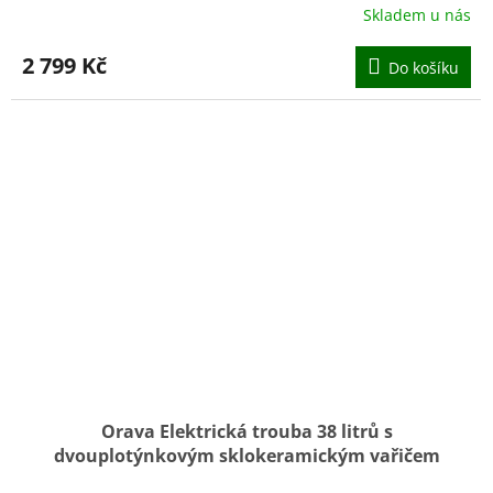
Skladem u nás
Průměrné
hodnocení
produktu
2 799 Kč
Do košíku
je
5,0
z
5
hvězdiček.
Orava Elektrická trouba 38 litrů s
dvouplotýnkovým sklokeramickým vařičem
Elektra-C38