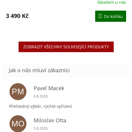
Skladem u nás
Průměrné
hodnocení
produktu
3 490 Kč
Do košíku
je
5,0
z
5
hvězdiček.
ZOBRAZIT VŠECHNY SOUVISEJÍCÍ PRODUKTY
Pavel Macek
PM
Hodnocení obchodu je 5 z 5 hvězdiček.
6.8.2026
Přehledný výběr, rychlé vyřízení
Miloslav Otta
MO
Hodnocení obchodu je 5 z 5 hvězdiček.
5.8.2026