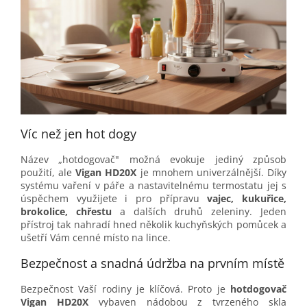
Víc než jen hot dogy
Název „hotdogovač" možná evokuje jediný způsob
použití, ale
Vigan HD20X
je mnohem univerzálnější. Díky
systému vaření v páře a nastavitelnému termostatu jej s
úspěchem využijete i pro přípravu
vajec, kukuřice,
brokolice, chřestu
a dalších druhů zeleniny. Jeden
přístroj tak nahradí hned několik kuchyňských pomůcek a
ušetří Vám cenné místo na lince.
Bezpečnost a snadná údržba na prvním místě
Bezpečnost Vaší rodiny je klíčová. Proto je
hotdogovač
Vigan HD20X
vybaven nádobou z tvrzeného skla