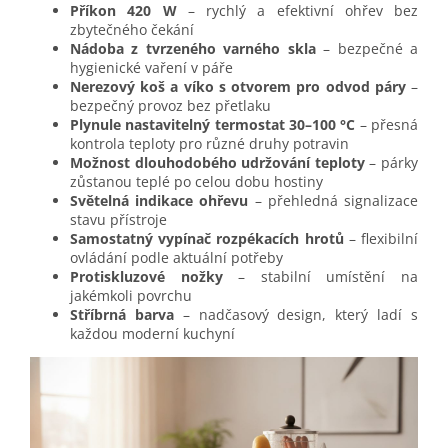
Příkon 420 W
– rychlý a efektivní ohřev bez
zbytečného čekání
Nádoba z tvrzeného varného skla
– bezpečné a
hygienické vaření v páře
Nerezový koš a víko s otvorem pro odvod páry
–
bezpečný provoz bez přetlaku
Plynule nastavitelný termostat 30–100 °C
– přesná
kontrola teploty pro různé druhy potravin
Možnost dlouhodobého udržování teploty
– párky
zůstanou teplé po celou dobu hostiny
Světelná indikace ohřevu
– přehledná signalizace
stavu přístroje
Samostatný vypínač rozpékacích hrotů
– flexibilní
ovládání podle aktuální potřeby
Protiskluzové nožky
– stabilní umístění na
jakémkoli povrchu
Stříbrná barva
– nadčasový design, který ladí s
každou moderní kuchyní