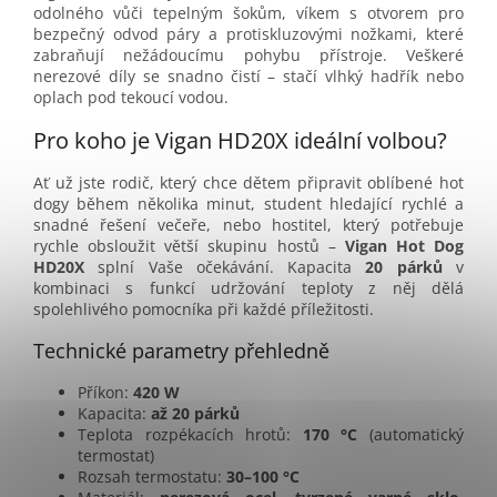
odolného vůči tepelným šokům, víkem s otvorem pro
bezpečný odvod páry a protiskluzovými nožkami, které
zabraňují nežádoucímu pohybu přístroje. Veškeré
nerezové díly se snadno čistí – stačí vlhký hadřík nebo
oplach pod tekoucí vodou.
Pro koho je Vigan HD20X ideální volbou?
Ať už jste rodič, který chce dětem připravit oblíbené hot
dogy během několika minut, student hledající rychlé a
snadné řešení večeře, nebo hostitel, který potřebuje
rychle obsloužit větší skupinu hostů –
Vigan Hot Dog
HD20X
splní Vaše očekávání. Kapacita
20 párků
v
kombinaci s funkcí udržování teploty z něj dělá
spolehlivého pomocníka při každé příležitosti.
Technické parametry přehledně
Příkon:
420 W
Kapacita:
až 20 párků
Teplota rozpékacích hrotů:
170 °C
(automatický
termostat)
Rozsah termostatu:
30–100 °C