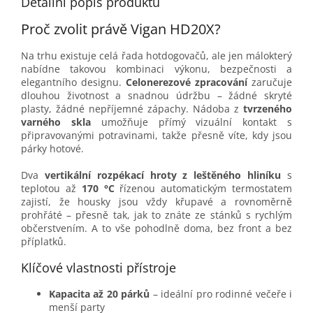
Detailní popis produktu
Proč zvolit právě Vigan HD20X?
Na trhu existuje celá řada hotdogovačů, ale jen málokterý
nabídne takovou kombinaci výkonu, bezpečnosti a
elegantního designu.
Celonerezové zpracování
zaručuje
dlouhou životnost a snadnou údržbu – žádné skryté
plasty, žádné nepříjemné zápachy. Nádoba z
tvrzeného
varného skla
umožňuje přímý vizuální kontakt s
připravovanými potravinami, takže přesně víte, kdy jsou
párky hotové.
Dva
vertikální rozpékací hroty z leštěného hliníku
s
teplotou až
170 °C
řízenou automatickým termostatem
zajistí, že housky jsou vždy křupavé a rovnoměrně
prohřáté – přesně tak, jak to znáte ze stánků s rychlým
občerstvením. A to vše pohodlně doma, bez front a bez
příplatků.
Klíčové vlastnosti přístroje
Kapacita až 20 párků
– ideální pro rodinné večeře i
menší party