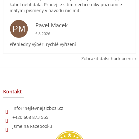
kabel nehlídala. Prodejce s tím nechce díky poznámce
malými písmeny v návodu nic mít.
Pavel Macek
PM
Hodnocení obchodu je 5 z 5 hvězdiček.
6.8.2026
Přehledný výběr, rychlé vyřízení
Zobrazit další hodnocení
Z
á
p
a
Kontakt
t
í
info
@
nejlevnejsizbozi.cz
+420 608 873 565
Jsme na Facebooku