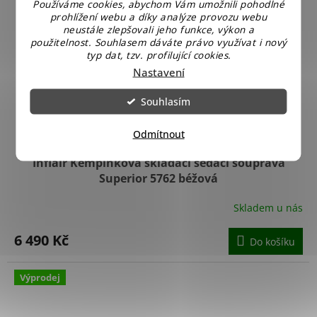
Používáme cookies, abychom Vám umožnili pohodlné
prohlížení webu a díky analýze provozu webu
neustále zlepšovali jeho funkce, výkon a
použitelnost. Souhlasem dáváte právo využívat i nový
typ dat, tzv. profilující cookies.
Nastavení
Souhlasím
Odmítnout
Inflair Kempinková skládací sedací souprava
Superior 5762 béžová
Skladem u nás
6 490 Kč
Do košíku
Výprodej