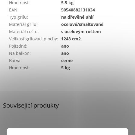
Hmotnost
:
5.5 kg
EAN
:
50540882131034
Typ grilu
:
na dřevěné uhlí
Materiál grilu
:
ocelové/smaltované
Materiál roštu
:
s ocelovým roštem
Velikost grilovací plochy
:
1248 cm2
Pojízdné
:
ano
Na balkón
:
ano
Barva
:
černé
Hmotnost
:
5 kg
Související produkty