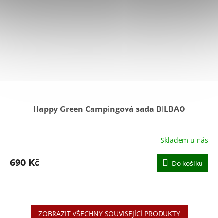
Happy Green Campingová sada BILBAO
Skladem u nás
Průměrné
hodnocení
produktu
690 Kč
Do košíku
je
4,2
z
5
hvězdiček.
ZOBRAZIT VŠECHNY SOUVISEJÍCÍ PRODUKTY