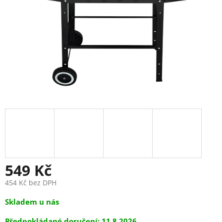
549 Kč
454 Kč bez DPH
Měrná
Skladem u nás
cena:
11.8.2026