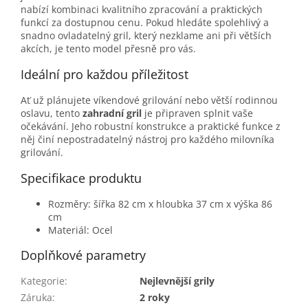
nabízí kombinaci kvalitního zpracování a praktických
funkcí za dostupnou cenu. Pokud hledáte spolehlivý a
snadno ovladatelný gril, který nezklame ani při větších
akcích, je tento model přesně pro vás.
Ideální pro každou příležitost
Ať už plánujete víkendové grilování nebo větší rodinnou
oslavu, tento
zahradní gril
je připraven splnit vaše
očekávání. Jeho robustní konstrukce a praktické funkce z
něj činí nepostradatelný nástroj pro každého milovníka
grilování.
Specifikace produktu
Rozměry: šířka 82 cm x hloubka 37 cm x výška 86
cm
Materiál: Ocel
Doplňkové parametry
Kategorie
:
Nejlevnější grily
Záruka
:
2 roky