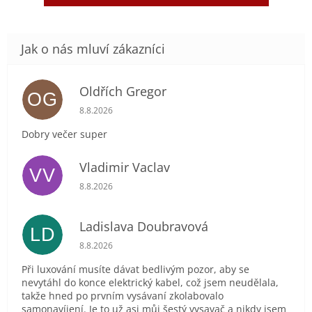
Oldřích Gregor
OG
Hodnocení obchodu je 5 z 5 hvězdiček.
8.8.2026
Dobry večer super
Vladimir Vaclav
VV
Hodnocení obchodu je 5 z 5 hvězdiček.
8.8.2026
Ladislava Doubravová
LD
Hodnocení obchodu je 2 z 5 hvězdiček.
8.8.2026
Při luxování musíte dávat bedlivým pozor, aby se
nevytáhl do konce elektrický kabel, což jsem neudělala,
takže hned po prvním vysávaní zkolabovalo
samonavíjení. Je to už asi můj šestý vysavač a nikdy jsem