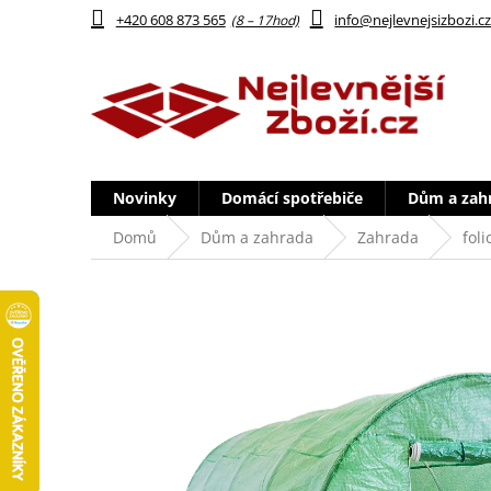
Přejít
+420 608 873 565
info@nejlevnejsizbozi.c
na
obsah
Novinky
Domácí spotřebiče
Dům a zah
Domů
Dům a zahrada
Zahrada
foli