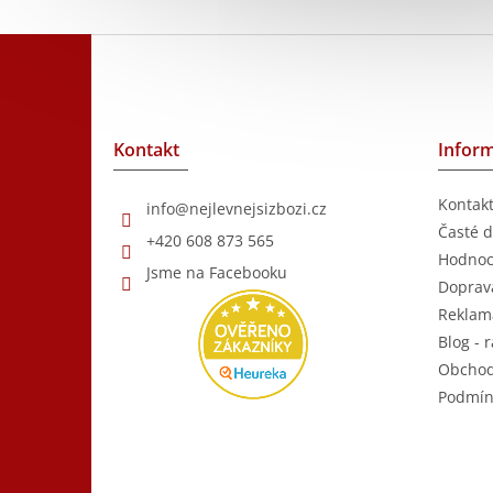
Z
á
p
a
t
Kontakt
Inform
í
Kontak
info
@
nejlevnejsizbozi.cz
Časté d
+420 608 873 565
Hodnoc
Jsme na Facebooku
Doprava
Reklam
Blog - r
Obchod
Podmín