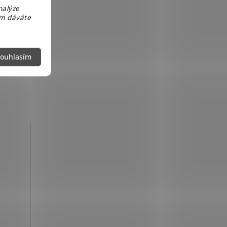
nalýze
em dáváte
ouhlasím