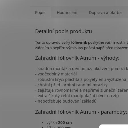
Popis
Hodnocení
Doprava a platba
Detailní popis produktu
Tento opravdu velký f
óliovník
poskytne vašim rostliná
zářením a nepříznivými vlivy počasí např. před mrazem
Zahradní fóliovník Atrium - výhody:
- snadná montáž a demontáž, ukotvení pomocí k
- voděodolný materiál
- robustní krycí plachta z polyetylenu vyztužená
- chrání před jarními ranními mrazíky
- zajišťuje rovnoměrné a nepřímé sluneční zářen
- extra široký čelní manipulační otvor na zip
- nepotřebuje budování základů
Zahradní fóliovník Atrium - parametry:
výška
200 cm
šířka
200 cm