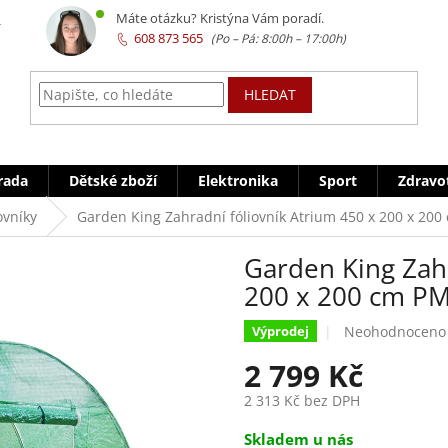
z
Máte otázku? Kristýna Vám poradí.
608 873 565
HLEDAT
rada
Dětské zboží
Elektronika
Sport
Zdravo
ovníky
Garden King Zahradní fóliovník Atrium 450 x 200 x 20
Garden King Zahr
200 x 200 cm P
Průměrné
Neohodnoceno
Výprodej
hodnocení
2 799 Kč
produktu
je
2 313 Kč bez DPH
0,0
z
Měrná
Skladem u nás
5
cena: