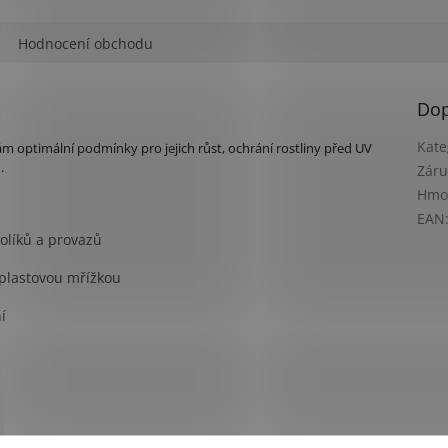
M
Hodnocení obchodu
A
Dop
Kate
m optimální podmínky pro jejich růst, ochrání rostliny před UV
.
Záru
Hmo
EAN
olíků a provazů
 plastovou mřížkou
í