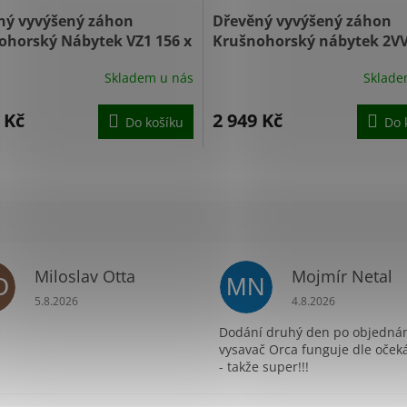
ný vyvýšený záhon
Dřevěný vyvýšený záhon
ohorský Nábytek VZ1 156 x
Krušnohorský nábytek 2V
70 cm smrk s nátěrem
98,5 x 87 x 41 cm smrk pří
Skladem u nás
Sklade
bez povrchové úpravy
 Kč
2 949 Kč
Do košíku
Do 
Miloslav Otta
Mojmír Netal
O
MN
ek.
Hodnocení obchodu je 5 z 5 hvězdiček.
Hodnocení obchodu 
5.8.2026
4.8.2026
Dodání druhý den po objednán
vysavač Orca funguje dle oček
- takže super!!!