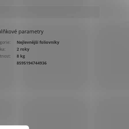
lňkové parametry
gorie
:
Nejlevnější foliovníky
ka
:
2 roky
tnost
:
8 kg
:
8595194744936