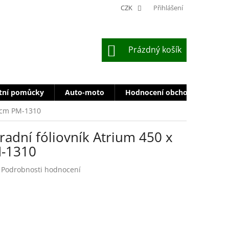
CZK
Přihlášení
NÁKUPNÍ
Prázdný košík
KOŠÍK
tní pomůcky
Auto-moto
Hodnocení obchodu
Zn
0 cm PM-1310
adní fóliovník Atrium 450 x
M-1310
Podrobnosti hodnocení