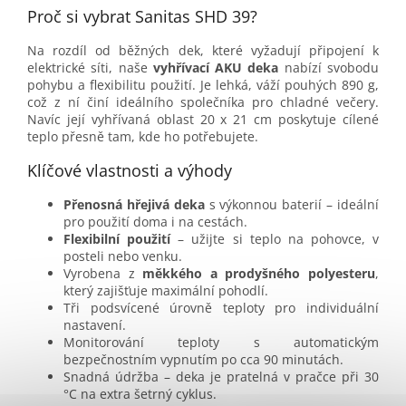
Proč si vybrat Sanitas SHD 39?
Na rozdíl od běžných dek, které vyžadují připojení k
elektrické síti, naše
vyhřívací AKU deka
nabízí svobodu
pohybu a flexibilitu použití. Je lehká, váží pouhých 890 g,
což z ní činí ideálního společníka pro chladné večery.
Navíc její vyhřívaná oblast 20 x 21 cm poskytuje cílené
teplo přesně tam, kde ho potřebujete.
Klíčové vlastnosti a výhody
Přenosná hřejivá deka
s výkonnou baterií – ideální
pro použití doma i na cestách.
Flexibilní použití
– užijte si teplo na pohovce, v
posteli nebo venku.
Vyrobena z
měkkého a prodyšného polyesteru
,
který zajišťuje maximální pohodlí.
Tři podsvícené úrovně teploty pro individuální
nastavení.
Monitorování teploty s automatickým
bezpečnostním vypnutím po cca 90 minutách.
Snadná údržba – deka je pratelná v pračce při 30
°C na extra šetrný cyklus.