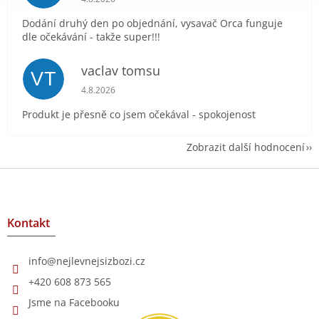
Dodání druhý den po objednání, vysavač Orca funguje
dle očekávání - takže super!!!
vaclav tomsu
VT
Hodnocení obchodu je 5 z 5 hvězdiček.
4.8.2026
Produkt je přesně co jsem očekával - spokojenost
Zobrazit další hodnocení
Z
á
p
a
Kontakt
t
í
info
@
nejlevnejsizbozi.cz
+420 608 873 565
Jsme na Facebooku