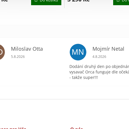
ek.
Miloslav Otta
Mojmír Netal
O
MN
ek.
Hodnocení obchodu je 5 z 5 hvězdiček.
Hodnocení obchodu 
5.8.2026
4.8.2026
Dodání druhý den po objednán
vysavač Orca funguje dle oček
- takže super!!!