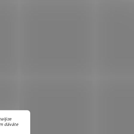
nalýze
em dáváte