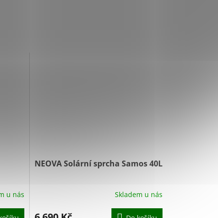
NEOVA Solární sprcha Samos 40L
m u nás
Skladem u nás
6 690 Kč
košíku
Do košíku