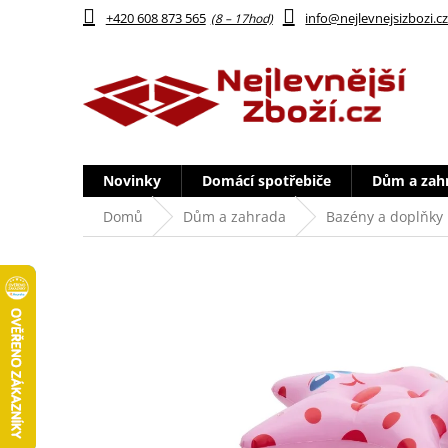
Přejít
+420 608 873 565
info@nejlevnejsizbozi.c
na
obsah
Novinky
Domácí spotřebiče
Dům a zah
Domů
Dům a zahrada
Bazény a doplňky