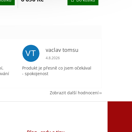
vaclav tomsu
VT
je 5 z 5 hvězdiček.
Hodnocení obchodu je 5 z 5 hvězdiček.
4.8.2026
í,
Produkt je přesně co jsem očekával
ávání
- spokojenost
Zobrazit další hodnocení