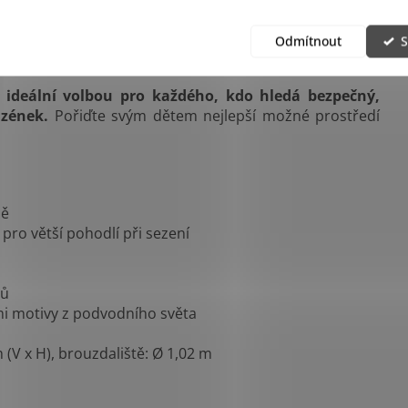
Odmítnout
S
 ideální volbou pro každého, kdo hledá bezpečný,
azének.
Pořiďte svým dětem nejlepší možné prostředí
dě
ro větší pohodlí při sezení
ců
ými motivy z podvodního světa
 (V x H)
, brouzdaliště: Ø 1,02 m