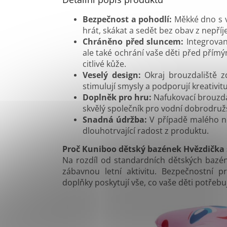
Bezpečnost a pohodlí:
Měkké dno s v
hrát, skákat a sedět bez obav z nepř
Chráněno před sluncem:
Integrovan
ale také ochrání vaše děti před přím
citlivé kůže.
Veselý design:
Okraj brouzdaliště z
stimulují smysly a podporují kreativitu
Doplněk pro hru:
Nafukovací brouzdal
skvělý společník pro vodní dobrodružs
Snadná údržba:
V případě malého neš
dlouhotrvající radost z produktu.
Proč Kuniboo dětský bazének Hvězdička 
Na rozdíl od standardních dětských bazé
zábavnou letní aktivitu. Bezpečnostní 
doplňky poskytují vše, co vaše děti potřeb