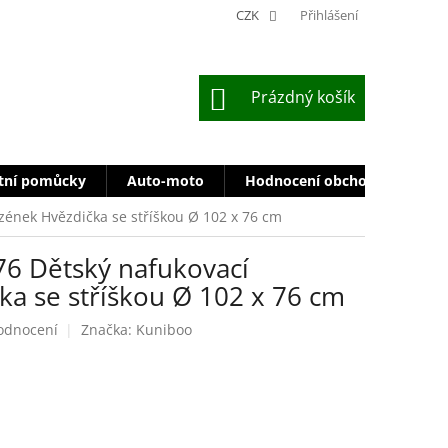
CZK
Přihlášení
NÁKUPNÍ
Prázdný košík
KOŠÍK
tní pomůcky
Auto-moto
Hodnocení obchodu
Zn
ének Hvězdička se stříškou Ø 102 x 76 cm
6 Dětský nafukovací
ka se stříškou Ø 102 x 76 cm
odnocení
Značka:
Kuniboo