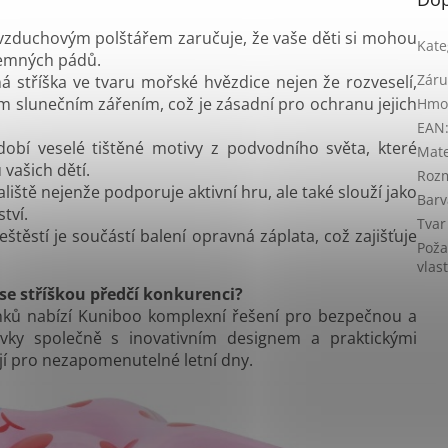
zduchovým polštářem zaručuje, že vaše děti si mohou
Kate
íjemných pádů.
Záru
á stříška ve tvaru mořské hvězdice nejen že rozveselí,
ým slunečním zářením, což je zásadní pro ochranu jejich
Hmo
EAN
dobí
veselé tištěné motivy z podvodního světa
, které
Mate
 vašich dětí.
Roz
iště nejenže podporuje aktivní hru, ale také slouží jako
Barv
tví.
Tvar
těstí je součástí balení opravná záplata, což zajišťuje
Pož
vlas
se stříškou předčí konkurenci?
nků nabízí Kuniboo komplexní řešení pro bezpečnou a
prvky společně s inovativním designem a praktickými
ují pro nezapomenutelné letní dny.