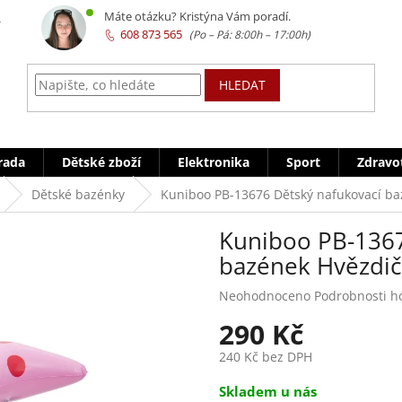
z
Máte otázku? Kristýna Vám poradí.
608 873 565
HLEDAT
rada
Dětské zboží
Elektronika
Sport
Zdravo
Dětské bazénky
Kuniboo PB-13676 Dětský nafukovací baz
Kuniboo PB-1367
bazének Hvězdič
Průměrné
Neohodnoceno
Podrobnosti h
hodnocení
290 Kč
produktu
je
240 Kč bez DPH
0,0
z
Měrná
Skladem u nás
5
cena: