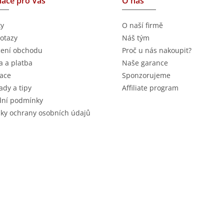
ace pro Vás
O nás
ty
O naší firmě
otazy
Náš tým
ení obchodu
Proč u nás nakoupit?
 a platba
Naše garance
ace
Sponzorujeme
ady a tipy
Affiliate program
ní podmínky
ky ochrany osobních údajů