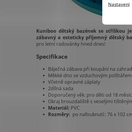
Nastavení
Kuniboo dětský bazének se stříškou je
zábavný a esteticky příjemný dětský b
pro letní radovánky hned dnes!
Specifikace
Báječná zábava při koupání na zahra
Měkké dno se vzduchovým polštářem p
Včetně opravné záplaty
2dílná sada
Doporučený věk: pro děti od 18 měsí
Okraj brouzdaliště s veselými tištěn
Materiál:
PVC
Rozměry:
po nafouknutí:: 76 x 102 cm