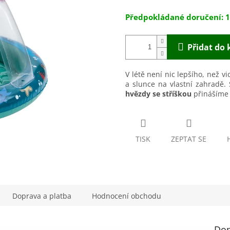
hvězdiček.
1
Přidat do 
V létě není nic lepšího, než vi
a slunce na vlastní zahradě.
hvězdy se stříškou
přinášíme n
TISK
ZEPTAT SE
Doprava a platba
Hodnocení obchodu
Dop