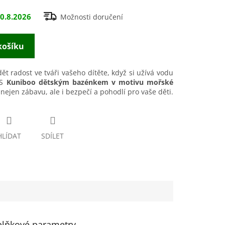
0.8.2026
Možnosti doručení
košíku
dět radost ve tváři vašeho dítěte, když si užívá vodu
 S
Kuniboo dětským bazénkem v motivu mořské
ejen zábavu, ale i bezpečí a pohodlí pro vaše děti.
HLÍDAT
SDÍLET
lňkové parametry