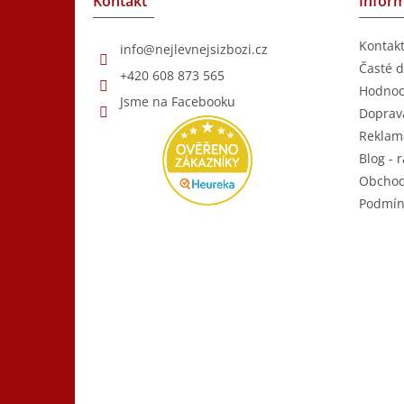
Kontakt
Inform
í
Kontak
info
@
nejlevnejsizbozi.cz
Časté d
+420 608 873 565
Hodnoc
Jsme na Facebooku
Doprava
Reklam
Blog - r
Obchod
Podmín