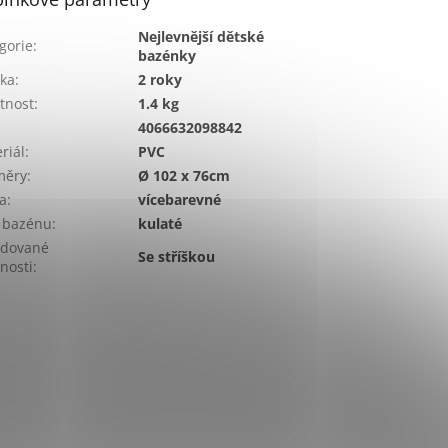
Nejlevnější dětské
gorie
:
bazénky
ka
:
2 roky
tnost
:
1.4 kg
:
4066632098842
riál
:
PVC
měry
:
Ø 102 x 76cm
a
:
vícebarevné
 bazénu
:
kulaté
adované
Se stříškou
tnosti
: