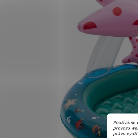
Používáme c
provozu web
právo využív