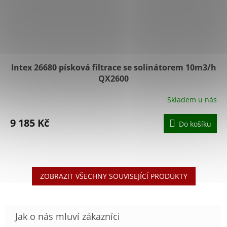
Intex 26680 písková filtrace se solinátorem 10m3/h
QX2600
Skladem u nás
9 185 Kč
Do košíku
ZOBRAZIT VŠECHNY SOUVISEJÍCÍ PRODUKTY