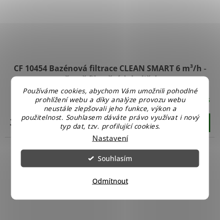
CF 10454 Bazénová filtrace CLEAN SMART 6 m³/h
-
včetně filtračních kuliček
Používáme cookies, abychom Vám umožnili pohodlné
Skladem u nás
prohlížení webu a díky analýze provozu webu
neustále zlepšovali jeho funkce, výkon a
použitelnost. Souhlasem dáváte právo využívat i nový
3 449 Kč
Do košíku
typ dat, tzv. profilující cookies.
Nastavení
Souhlasím
Odmítnout