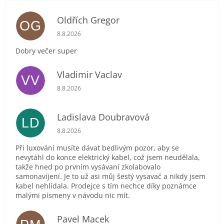
Oldřích Gregor
OG
Hodnocení obchodu je 5 z 5 hvězdiček.
8.8.2026
Dobry večer super
Vladimir Vaclav
VV
Hodnocení obchodu je 5 z 5 hvězdiček.
8.8.2026
Ladislava Doubravová
LD
Hodnocení obchodu je 2 z 5 hvězdiček.
8.8.2026
Při luxování musíte dávat bedlivým pozor, aby se
nevytáhl do konce elektrický kabel, což jsem neudělala,
takže hned po prvním vysávaní zkolabovalo
samonavíjení. Je to už asi můj šestý vysavač a nikdy jsem
kabel nehlídala. Prodejce s tím nechce díky poznámce
malými písmeny v návodu nic mít.
Pavel Macek