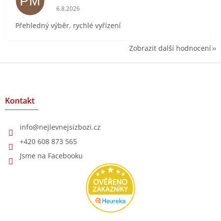
PM
Hodnocení obchodu je 5 z 5 hvězdiček.
6.8.2026
Přehledný výběr, rychlé vyřízení
Zobrazit další hodnocení
Z
á
p
a
Kontakt
t
í
info
@
nejlevnejsizbozi.cz
+420 608 873 565
Jsme na Facebooku