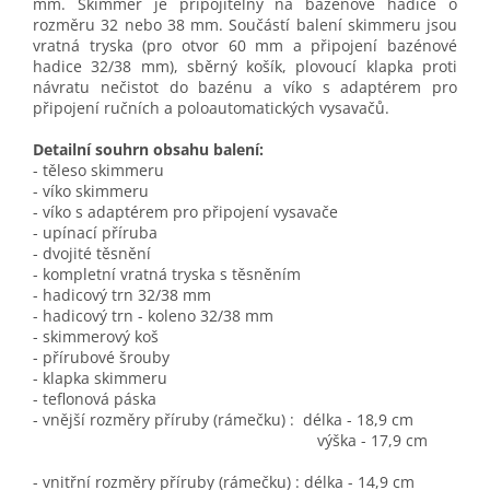
mm. Skimmer je připojitelný na bazénové hadice o
rozměru 32 nebo 38 mm. Součástí balení skimmeru jsou
vratná tryska (pro otvor 60 mm a připojení bazénové
hadice 32/38 mm), sběrný košík, plovoucí klapka proti
návratu nečistot do bazénu a víko s adaptérem pro
připojení ručních a poloautomatických vysavačů.
Detailní souhrn obsahu balení:
- těleso skimmeru
- víko skimmeru
- víko s adaptérem pro připojení vysavače
- upínací příruba
- dvojité těsnění
- kompletní vratná tryska s těsněním
- hadicový trn 32/38 mm
- hadicový trn - koleno 32/38 mm
- skimmerový koš
- přírubové šrouby
- klapka skimmeru
- teflonová páska
- vnější rozměry příruby (rámečku) : délka - 18,9 cm
výška - 17,9 cm
- vnitřní rozměry příruby (rámečku) : délka - 14,9 cm