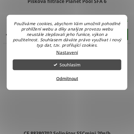
Písková filtrace Planet Pool SFA 6
Skladem u nás
Používáme cookies, abychom Vám umožnili pohodlné
prohlížení webu a díky analýze provozu webu
4 990 Kč
neustále zlepšovali jeho funkce, výkon a
Do košíku
použitelnost. Souhlasem dáváte právo využívat i nový
typ dat, tzv. profilující cookies.
Nastavení
Souhlasím
Odmítnout
CF 88380702 Solinátor SSCmini 20g/h