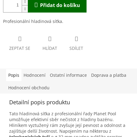
Přidat do košíku
Profesionální hladinová síťka.
ZEPTAT SE
HLÍDAT
SDÍLET
Popis
Hodnocení
Ostatní informace
Doprava a platba
Hodnocení obchodu
Detailní popis produktu
Tato hladinová síťka z profesionální řady Planet Pool
umožňuje efektivní sběr nečistot z hladiny bazénu.
Hliníkem vyztužený rám zvyšuje její pevnost a odolnost a
zajišťuje delší životnost. Napojením na některou z
t
eleskopických tyčí
o ø 32 mm snadno zvětšíte prostor