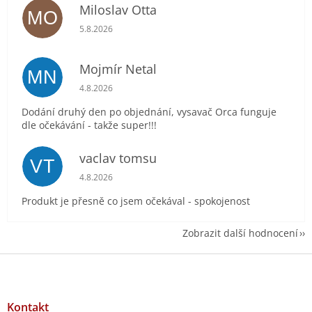
Miloslav Otta
MO
Hodnocení obchodu je 5 z 5 hvězdiček.
5.8.2026
Mojmír Netal
MN
Hodnocení obchodu je 5 z 5 hvězdiček.
4.8.2026
Dodání druhý den po objednání, vysavač Orca funguje
dle očekávání - takže super!!!
vaclav tomsu
VT
Hodnocení obchodu je 5 z 5 hvězdiček.
4.8.2026
Produkt je přesně co jsem očekával - spokojenost
Zobrazit další hodnocení
Z
á
p
a
Kontakt