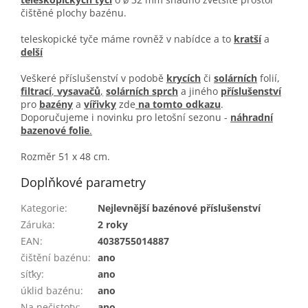
čištěné plochy bazénu.
teleskopické tyče máme rovněž v nabídce a to
kratší
a
delší
Veškeré příslušenství v podobě
krycích
či
solárních
folií,
filtrací
,
vysavačů
,
solárních sprch
a jiného
příslušenství
pro
bazény
a
vířivky
zde
na tomto odkazu
.
Doporučujeme i novinku pro letošní sezonu -
náhradní
bazenové foli
e
.
Rozměr 51 x 48 cm.
Doplňkové parametry
Kategorie
:
Nejlevnější bazénové příslušenství
Záruka
:
2 roky
EAN
:
4038755014887
čištění bazénu
:
ano
síťky
:
ano
úklid bazénu
:
ano
Na nečistoty
:
ano