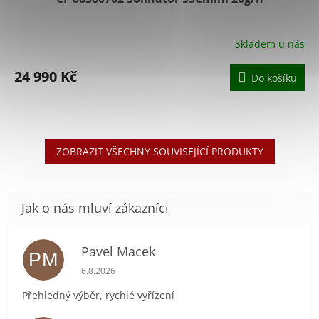
Skladem u nás
24 990 Kč
Do košíku
ZOBRAZIT VŠECHNY SOUVISEJÍCÍ PRODUKTY
Pavel Macek
PM
Hodnocení obchodu je 5 z 5 hvězdiček.
6.8.2026
Přehledný výběr, rychlé vyřízení