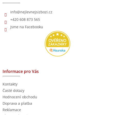
t
í
info
@
nejlevnejsizbozi.cz
+420 608 873 565
Jsme na Facebooku
Informace pro Vás
Kontakty
Časté dotazy
Hodnocení obchodu
Doprava a platba
Reklamace