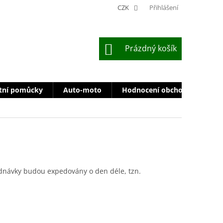
CZK
Přihlášení
NÁKUPNÍ
Prázdný košík
KOŠÍK
tní pomůcky
Auto-moto
Hodnocení obchodu
Zn
dnávky budou expedovány o den déle, tzn.