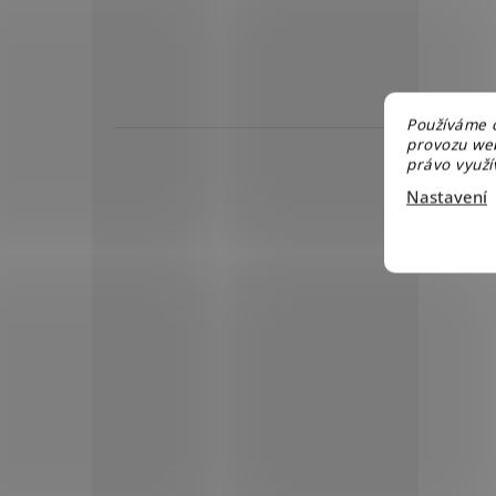
Používáme c
provozu web
právo využív
Nastavení