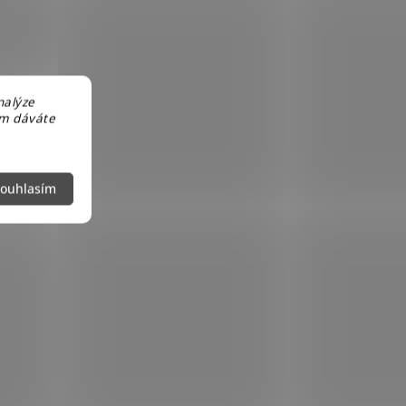
nalýze
em dáváte
ouhlasím