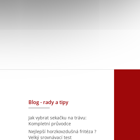
Blog - rady a tipy
Jak vybrat sekačku na trávu:
Kompletní průvodce
Nejlepší horzkovzdušná fritéza ?
Velký srovnávací test