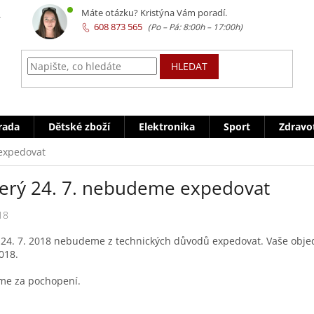
z
Máte otázku? Kristýna Vám poradí.
608 873 565
HLEDAT
rada
Dětské zboží
Elektronika
Sport
Zdravo
 expedovat
terý 24. 7. nebudeme expedovat
18
 24. 7. 2018 nebudeme z technických důvodů expedovat. Vaše obje
2018.
me za pochopení.