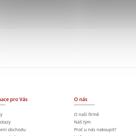
ace pro Vás
O nás
ty
O naší firmě
otazy
Náš tým
ení obchodu
Proč u nás nakoupit?