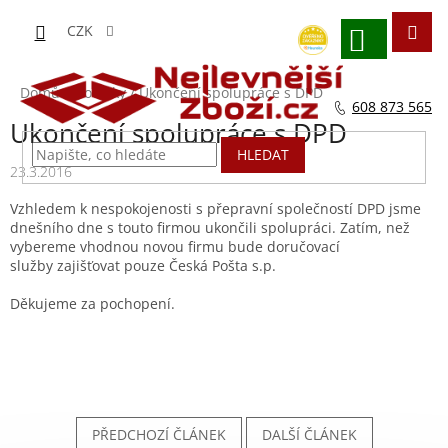
Přejít
na
CZK
obsah
NÁKUPNÍ
KOŠÍK
Domů
/
Novinky
/
Ukončení spolupráce s DPD
608 873 565
Ukončení spolupráce s DPD
HLEDAT
23.3.2016
Vzhledem k nespokojenosti s přepravní společností DPD jsme
dnešního dne s touto firmou ukončili spolupráci. Zatím, než
vybereme vhodnou novou firmu bude doručovací
služby zajišťovat pouze Česká Pošta s.p.
Děkujeme za pochopení.
PŘEDCHOZÍ ČLÁNEK
DALŠÍ ČLÁNEK