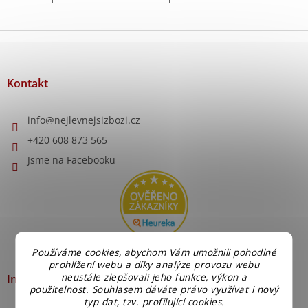
Z
á
p
a
Kontakt
t
í
info
@
nejlevnejsizbozi.cz
+420 608 873 565
Jsme na Facebooku
Používáme cookies, abychom Vám umožnili pohodlné
prohlížení webu a díky analýze provozu webu
neustále zlepšovali jeho funkce, výkon a
Informace pro Vás
použitelnost. Souhlasem dáváte právo využívat i nový
typ dat, tzv. profilující cookies.