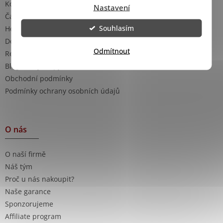
Kontakty
Nastavení
Časté dotazy
Souhlasím
Hodnocení obchodu
Doprava a platba
Odmítnout
Reklamace
Blog - rady a tipy
Obchodní podmínky
Podmínky ochrany osobních údajů
O nás
O naší firmě
Náš tým
Proč u nás nakoupit?
Naše garance
Sponzorujeme
Affiliate program