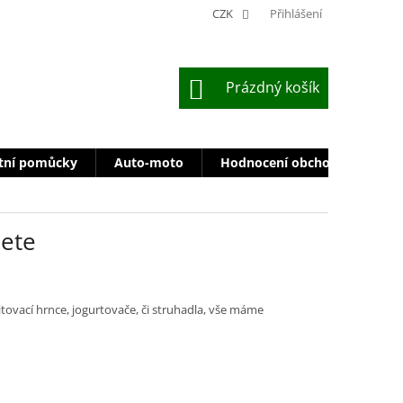
CZK
Přihlášení
NÁKUPNÍ
Prázdný košík
KOŠÍK
tní pomůcky
Auto-moto
Hodnocení obchodu
Zn
iete
tovací hrnce, jogurtovače, či struhadla, vše máme