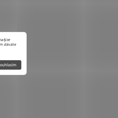
nalýze
em dáváte
ouhlasím