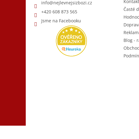
Kontak
info
@
nejlevnejsizbozi.cz
Časté d
+420 608 873 565
Hodnoc
Jsme na Facebooku
Doprava
Reklam
Blog - r
Obchod
Podmín
Copyright 2026
Nejlevnější Zboží.cz
. Všechna práva