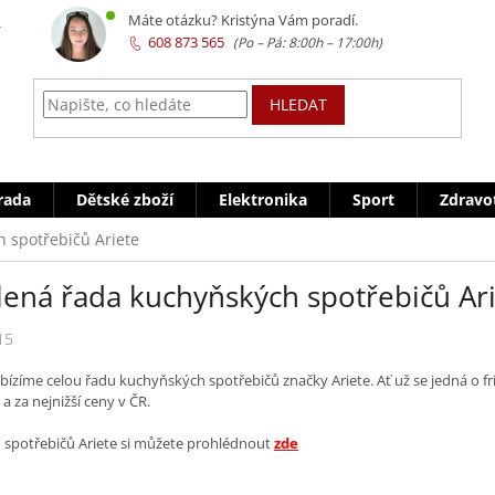
z
Máte otázku? Kristýna Vám poradí.
608 873 565
HLEDAT
rada
Dětské zboží
Elektronika
Sport
Zdravo
 spotřebičů Ariete
lená řada kuchyňských spotřebičů Ar
15
ízíme celou řadu kuchyňských spotřebičů značky Ariete. Ať už se jedná o fri
a za nejnižší ceny v ČR.
 spotřebičů Ariete si můžete prohlédnout
zde