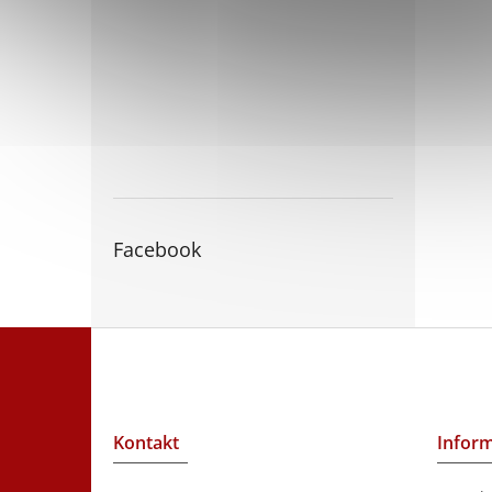
Facebook
Z
á
p
a
t
Kontakt
Inform
í