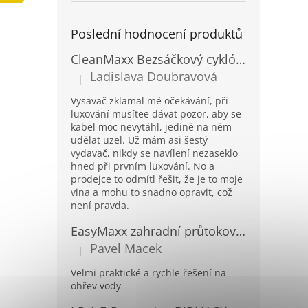
a
n
Poslední hodnocení produktů
e
l
CleanMaxx Bezsáčkový cyklónový podlahový vysavač BCV-19133
Ladislava Doubravová
|
Hodnocení produktu je 2 z 5 hvězdiček.
Vysavač zklamal mé očekávání, při
luxování musítee dávat pozor, aby se
kabel moc nevytáhl, jedině na něm
udělat uzel. Už mám asi šestý
vydavač, nikdy se navílení nezaseklo
hned při prvním luxování. No a
prodejce to odmítl řešit, že je to moje
vina a mohu to snadno opravit, což
není pravda.
EasyMaxx zahradní průtokový ohřívač vody 04900
Pavel Macek
|
Hodnocení produktu je 5 z 5 hvězdiček.
Velmi praktické a rychle řešení na
ohřev vody