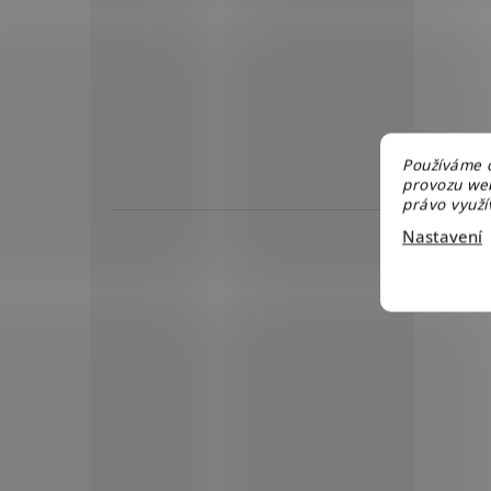
Používáme c
provozu web
právo využív
Nastavení