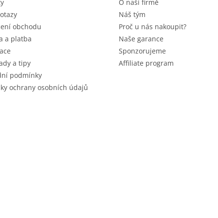
ty
O naší firmě
otazy
Náš tým
ení obchodu
Proč u nás nakoupit?
 a platba
Naše garance
ace
Sponzorujeme
ady a tipy
Affiliate program
ní podmínky
ky ochrany osobních údajů
 vyhrazena.