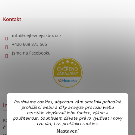
á
p
a
Kontakt
t
í
info
@
nejlevnejsizbozi.cz
+420 608 873 565
Jsme na Facebooku
Používáme cookies, abychom Vám umožnili pohodlné
Informace pro Vás
prohlížení webu a díky analýze provozu webu
neustále zlepšovali jeho funkce, výkon a
použitelnost. Souhlasem dáváte právo využívat i nový
Kontakty
typ dat, tzv. profilující cookies.
Časté dotazy
Nastavení