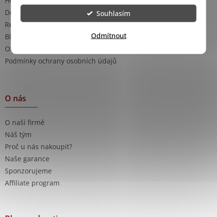
Hodnocení obchodu
Doprava a platba
Souhlasím
Reklamace
Odmítnout
Blog - rady a tipy
Obchodní podmínky
Podmínky ochrany osobních údajů
O nás
O naší firmě
Náš tým
Proč u nás nakoupit?
Naše garance
Sponzorujeme
Affiliate program