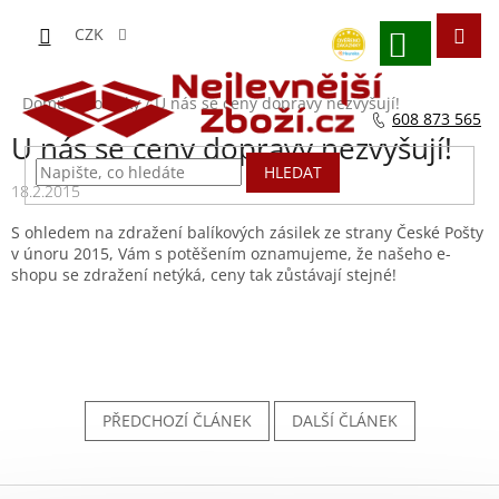
Přejít
na
CZK
obsah
NÁKUPNÍ
KOŠÍK
Domů
/
Novinky
/
U nás se ceny dopravy nezvyšují!
608 873 565
U nás se ceny dopravy nezvyšují!
HLEDAT
18.2.2015
S ohledem na zdražení balíkových zásilek ze strany České Pošty
v únoru 2015, Vám s potěšením oznamujeme, že našeho e-
shopu se zdražení netýká, ceny tak zůstávají stejné!
PŘEDCHOZÍ ČLÁNEK
DALŠÍ ČLÁNEK
Z