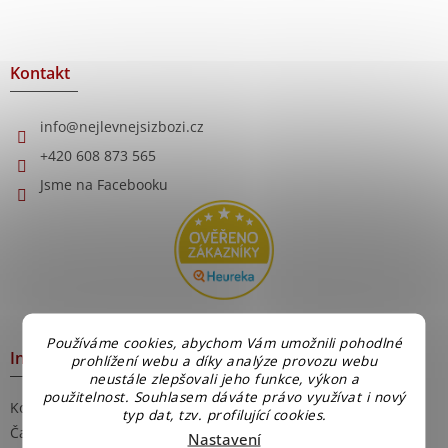
Z
á
p
a
Kontakt
t
í
info
@
nejlevnejsizbozi.cz
+420 608 873 565
Jsme na Facebooku
Používáme cookies, abychom Vám umožnili pohodlné
Informace pro Vás
prohlížení webu a díky analýze provozu webu
neustále zlepšovali jeho funkce, výkon a
použitelnost. Souhlasem dáváte právo využívat i nový
Kontakty
typ dat, tzv. profilující cookies.
Časté dotazy
Nastavení