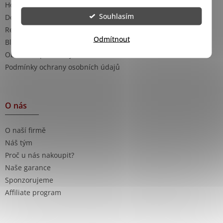
Hodnocení obchodu
Souhlasím
Doprava a platba
Reklamace
Odmítnout
Blog - rady a tipy
Obchodní podmínky
Podmínky ochrany osobních údajů
O nás
O naší firmě
Náš tým
Proč u nás nakoupit?
Naše garance
Sponzorujeme
Affiliate program