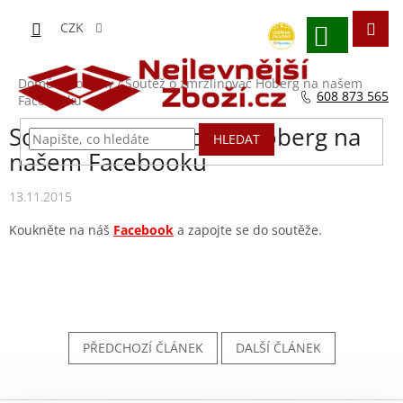
Přejít
na
CZK
obsah
NÁKUPNÍ
KOŠÍK
Domů
/
Novinky
/
Soutěž o zmrzlinovač Hoberg na našem
608 873 565
Facebooku
Soutěž o zmrzlinovač Hoberg na
HLEDAT
našem Facebooku
13.11.2015
Koukněte na náš
Facebook
a zapojte se do soutěže.
PŘEDCHOZÍ ČLÁNEK
DALŠÍ ČLÁNEK