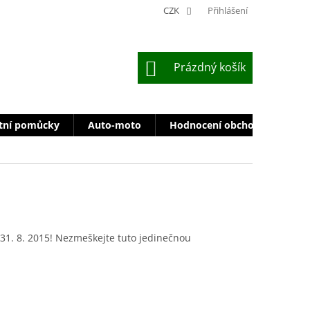
CZK
Přihlášení
NÁKUPNÍ
Prázdný košík
KOŠÍK
tní pomůcky
Auto-moto
Hodnocení obchodu
Zn
do 31. 8. 2015! Nezmeškejte tuto jedinečnou