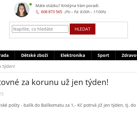
z
Máte otázku? Kristýna Vám poradí.
608 873 565
HLEDAT
rada
Dětské zboží
Elektronika
Sport
Zdravo
n týden!
tovné za korunu už jen týden!
15
ské pošty - balík do Balíkomatu za 1,- Kč potrvá již jen týden, tj. 