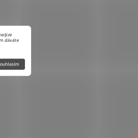
nalýze
em dáváte
ouhlasím