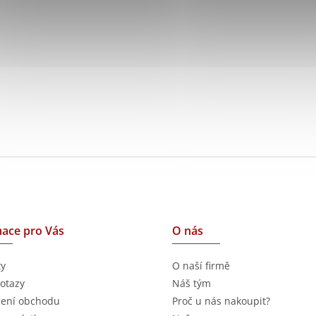
ace pro Vás
O nás
ty
O naší firmě
otazy
Náš tým
ení obchodu
Proč u nás nakoupit?