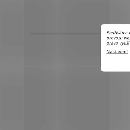
Používáme c
provozu web
právo využív
Nastavení