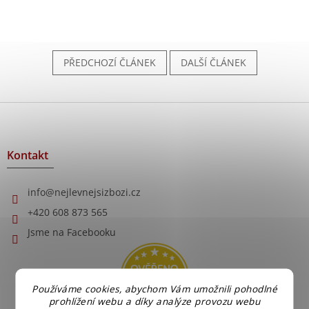
PŘEDCHOZÍ ČLÁNEK
DALŠÍ ČLÁNEK
Z
á
p
a
Kontakt
t
í
info
@
nejlevnejsizbozi.cz
+420 608 873 565
Jsme na Facebooku
Používáme cookies, abychom Vám umožnili pohodlné
prohlížení webu a díky analýze provozu webu