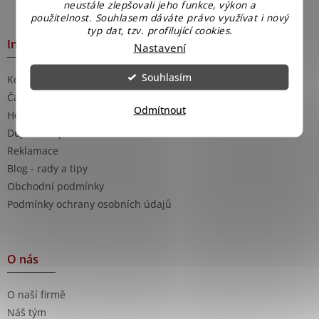
neustále zlepšovali jeho funkce, výkon a
použitelnost. Souhlasem dáváte právo využívat i nový
typ dat, tzv. profilující cookies.
Informace pro Vás
Nastavení
Souhlasím
Kontakty
Časté dotazy
Odmítnout
Hodnocení obchodu
Doprava a platba
Reklamace
Blog - rady a tipy
Obchodní podmínky
Podmínky ochrany osobních údajů
O nás
O naší firmě
Náš tým