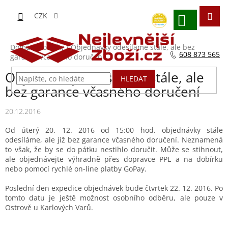
Přejít
na
CZK
obsah
NÁKUPNÍ
KOŠÍK
Domů
/
Novinky
/
Objednávky odesíláme stále, ale bez
608 873 565
garance včasného doručení
Objednávky odesíláme stále, ale
HLEDAT
bez garance včasného doručení
20.12.2016
Od úterý 20. 12. 2016 od 15:00 hod. objednávky stále
odesíláme, ale již bez garance včasného doručení. Neznamená
to však, že by se do pátku nestihlo doručit. Může se stihnout,
ale objednávejte výhradně přes dopravce PPL a na dobírku
nebo pomocí rychlé on-line platby GoPay.
Poslední den expedice objednávek bude čtvrtek 22. 12. 2016. Po
tomto datu je ještě možnost osobního odběru, ale pouze v
Ostrově u Karlových Varů.