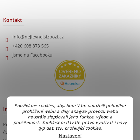
á
p
a
Kontakt
t
í
info
@
nejlevnejsizbozi.cz
+420 608 873 565
Jsme na Facebooku
Používáme cookies, abychom Vám umožnili pohodlné
Informace pro Vás
prohlížení webu a díky analýze provozu webu
neustále zlepšovali jeho funkce, výkon a
použitelnost. Souhlasem dáváte právo využívat i nový
Kontakty
typ dat, tzv. profilující cookies.
Časté dotazy
Nastavení