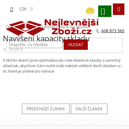
Přejít
na
CZK
obsah
NÁKUPNÍ
KOŠÍK
Domů
/
Novinky
/
Navýšení kapacity skladu
608 873 565
Navýšení kapacity skladu
HLEDAT
31.10.2014
V těchto dnech jsme optimalizovaly naše skladové zásoby a samotný
sklad tak, abychom Vám mohli stále nabízet veškeré zboží skladem a i
to, které je určené pro Vánoce
PŘEDCHOZÍ ČLÁNEK
DALŠÍ ČLÁNEK
Z