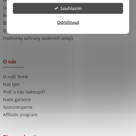
Hodnocení obchodu
Doprava a platba
Souhlasím
Reklamace
Odmítnout
Blog - rady a tipy
Obchodní podmínky
Podmínky ochrany osobních údajů
O nás
O naší firmě
Náš tým
Proč u nás nakoupit?
Naše garance
Sponzorujeme
Affiliate program