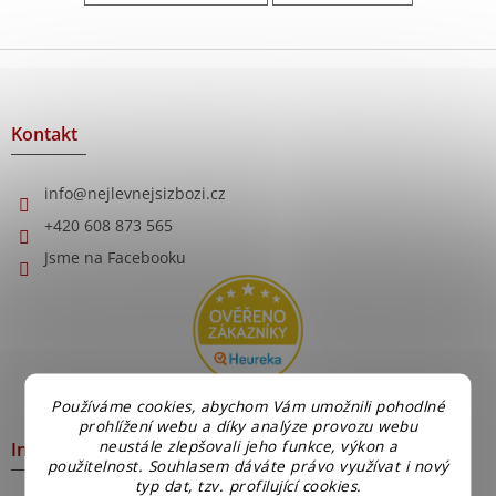
Z
á
p
a
Kontakt
t
í
info
@
nejlevnejsizbozi.cz
+420 608 873 565
Jsme na Facebooku
Používáme cookies, abychom Vám umožnili pohodlné
prohlížení webu a díky analýze provozu webu
neustále zlepšovali jeho funkce, výkon a
Informace pro Vás
použitelnost. Souhlasem dáváte právo využívat i nový
typ dat, tzv. profilující cookies.