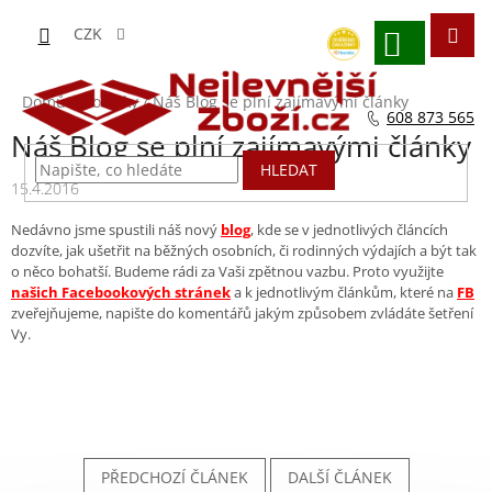
Přejít
na
CZK
obsah
NÁKUPNÍ
KOŠÍK
Domů
/
Novinky
/
Náš Blog se plní zajímavými články
608 873 565
Náš Blog se plní zajímavými články
HLEDAT
15.4.2016
Nedávno jsme spustili náš nový
blog
, kde se v jednotlivých článcích
dozvíte, jak ušetřit na běžných osobních, či rodinných výdajích a být tak
o něco bohatší. Budeme rádi za Vaši zpětnou vazbu. Proto využijte
našich Facebookových stránek
a k jednotlivým článkům, které na
FB
zveřejňujeme, napište do komentářů jakým způsobem zvládáte šetření
Vy.
PŘEDCHOZÍ ČLÁNEK
DALŠÍ ČLÁNEK