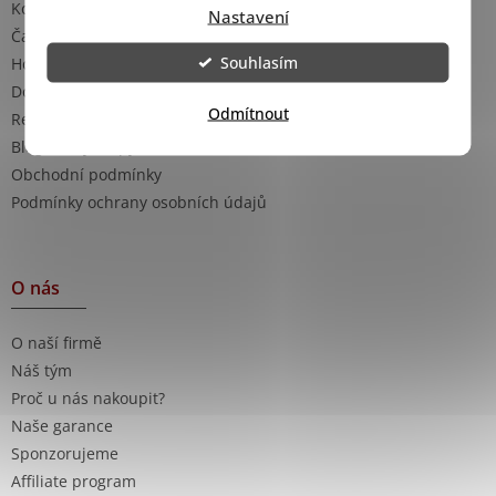
Kontakty
Nastavení
Časté dotazy
Souhlasím
Hodnocení obchodu
Doprava a platba
Odmítnout
Reklamace
Blog - rady a tipy
Obchodní podmínky
Podmínky ochrany osobních údajů
O nás
O naší firmě
Náš tým
Proč u nás nakoupit?
Naše garance
Sponzorujeme
Affiliate program