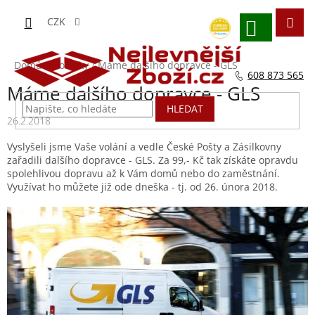
Přejít
na
CZK
obsah
NÁKUPNÍ
KOŠÍK
Domů
/
Novinky
/
Máme dalšího dopravce - GLS
608 873 565
Máme dalšího dopravce - GLS
HLEDAT
26.2.2018
Vyslyšeli jsme Vaše volání a vedle České Pošty a Zásilkovny
zařadili dalšího dopravce - GLS. Za 99,- Kč tak získáte opravdu
spolehlivou dopravu až k Vám domů nebo do zaměstnání.
Využívat ho můžete již ode dneška - tj. od 26. února 2018.