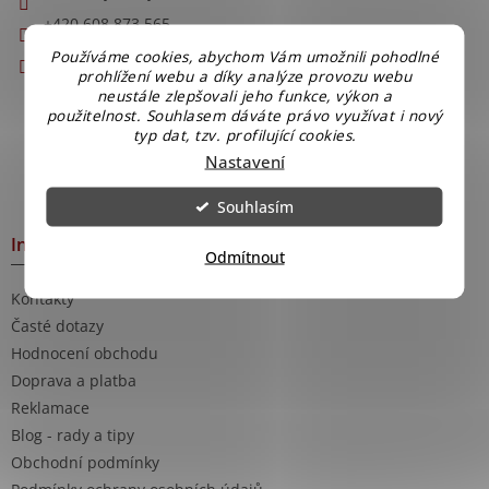
+420 608 873 565
Jsme na Facebooku
Používáme cookies, abychom Vám umožnili pohodlné
prohlížení webu a díky analýze provozu webu
neustále zlepšovali jeho funkce, výkon a
použitelnost. Souhlasem dáváte právo využívat i nový
typ dat, tzv. profilující cookies.
Nastavení
Souhlasím
Informace pro Vás
Odmítnout
Kontakty
Časté dotazy
Hodnocení obchodu
Doprava a platba
Reklamace
Blog - rady a tipy
Obchodní podmínky