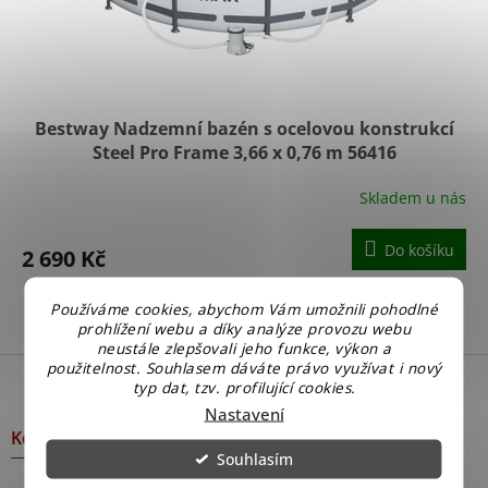
d
u
k
t
ů
Bestway Nadzemní bazén s ocelovou konstrukcí
Steel Pro Frame 3,66 x 0,76 m 56416
Skladem u nás
Průměrné
hodnocení
produktu
Do košíku
2 690 Kč
je
5,0
z
Používáme cookies, abychom Vám umožnili pohodlné
1
položek celkem
O
5
prohlížení webu a díky analýze provozu webu
v
hvězdiček.
neustále zlepšovali jeho funkce, výkon a
l
Z
použitelnost. Souhlasem dáváte právo využívat i nový
á
á
typ dat, tzv. profilující cookies.
d
p
Nastavení
a
a
Kontakt
c
t
Souhlasím
í
í
p