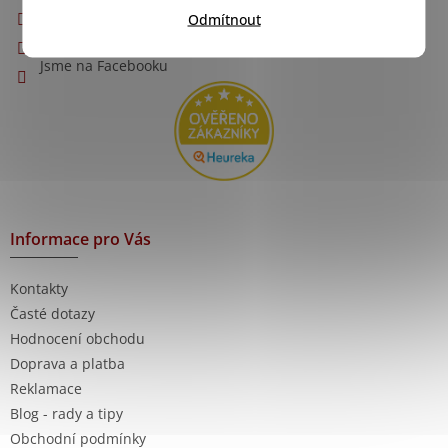
info
@
nejlevnejsizbozi.cz
r
Odmítnout
v
+420 608 873 565
k
Jsme na Facebooku
y
v
ý
p
i
s
u
Informace pro Vás
Kontakty
Časté dotazy
Hodnocení obchodu
Doprava a platba
Reklamace
Blog - rady a tipy
Obchodní podmínky